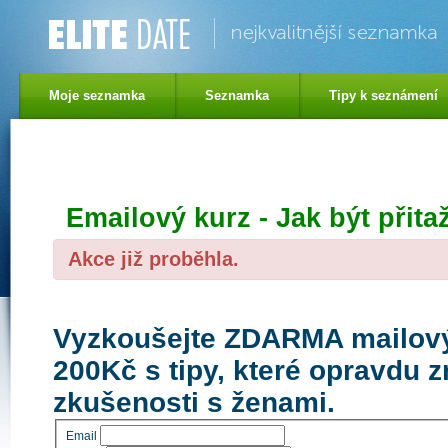
Moje seznamka
Seznamka
Tipy k seznámení
Emailový kurz - Jak být přita
Akce již proběhla.
Vyzkoušejte ZDARMA mailový
200Kč s tipy, které opravdu 
zkušenosti s ženami.
Email