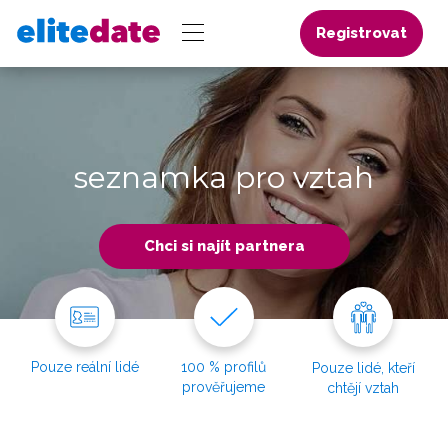
Registrovat
seznamka pro vztah
Chci si najít partnera
Pouze reální lidé
100 % profilů
Pouze lidé, kteří
prověřujeme
chtějí vztah