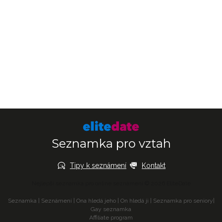
Seznamka pro vztah
Tipy k seznámení
Kontakt
Nejlepší seznamka pro online seznámení © 2026 EliteDate
Seznamka
|
Seznámení
|
Ona hledá jeho
|
On hledá ji
|
Seznamka pro seniory
|
Gay seznamka
Affiliate program