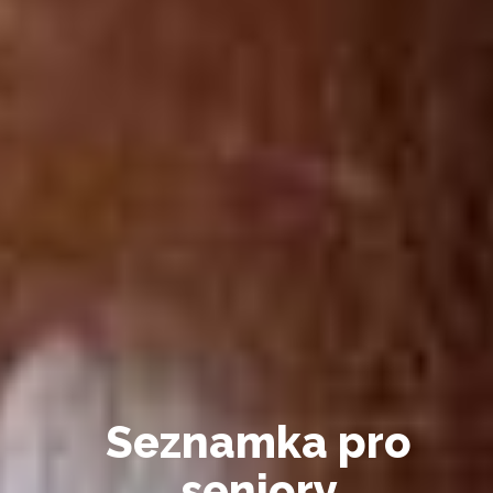
Seznamka pro
seniory