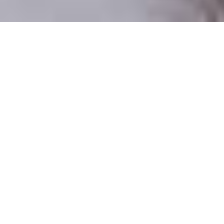
Pouze reální lidé
100 % profilů prověřujeme
Pouze lidé, kteří chtějí vztah