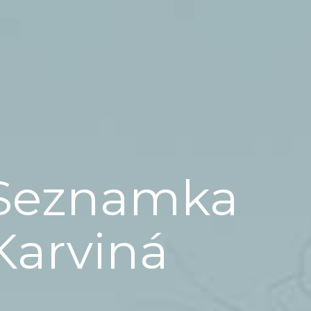
Seznamka
Karviná