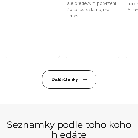
ale především potvrzení,
náro
že to, co děláme, má
A kam
smysl.
Další články
Seznamky podle toho koho
hledáte