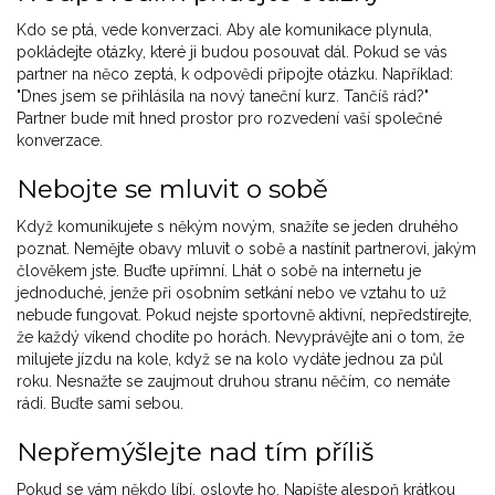
Kdo se ptá, vede konverzaci. Aby ale komunikace plynula,
pokládejte otázky, které ji budou posouvat dál. Pokud se vás
partner na něco zeptá, k odpovědi připojte otázku. Například:
"Dnes jsem se přihlásila na nový taneční kurz. Tančíš rád?"
Partner bude mít hned prostor pro rozvedení vaší společné
konverzace.
Nebojte se mluvit o sobě
Když komunikujete s někým novým, snažíte se jeden druhého
poznat. Nemějte obavy mluvit o sobě a nastínit partnerovi, jakým
člověkem jste. Buďte upřímní. Lhát o sobě na internetu je
jednoduché, jenže při osobním setkání nebo ve vztahu to už
nebude fungovat. Pokud nejste sportovně aktivní, nepředstírejte,
že každý víkend chodíte po horách. Nevyprávějte ani o tom, že
milujete jízdu na kole, když se na kolo vydáte jednou za půl
roku. Nesnažte se zaujmout druhou stranu něčím, co nemáte
rádi. Buďte sami sebou.
Nepřemýšlejte nad tím příliš
Pokud se vám někdo líbí, oslovte ho. Napište alespoň krátkou