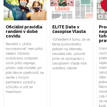
Oficiální pravidla
ELITE Date v
Pro
randění v době
časopise Vlasta
nep
covidu
toh
Vzhledem k tomu, že se
pra
Randění v „době
téma podvodného
Všiml
koronavirové“ není přiliš
jednání na internetu
všich
ideální. Období
neustále řeší, vytvořili
přáte
lockdownu scházení
jsme ve spolupráci s
něja
osob příliš nepřeje,
časopisem Vlasta níže
známo
přesto však můžete, při
uvedený článek.
založ
jisté dávce opatrnosti, na
stále
rande s novým
jedin
partnerem vyrazit a
Nezou
schůzku si užít na
černé
maximum.
zdá.
na ne
kvůli