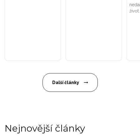
nedař
život.
Další články
Nejnovější články