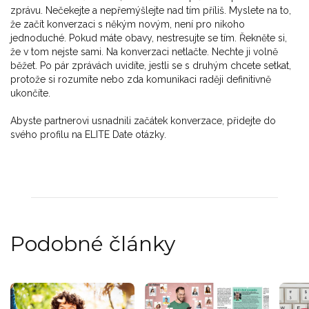
zprávu. Nečekejte a nepřemýšlejte nad tím příliš. Myslete na to,
že začít konverzaci s někým novým, není pro nikoho
jednoduché. Pokud máte obavy, nestresujte se tím. Řekněte si,
že v tom nejste sami. Na konverzaci netlačte. Nechte ji volně
běžet. Po pár zprávách uvidíte, jestli se s druhým chcete setkat,
protože si rozumíte nebo zda komunikaci raději definitivně
ukončíte.
Abyste partnerovi usnadnili začátek konverzace, přidejte do
svého profilu na ELITE Date otázky.
Podobné články