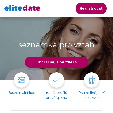
Registrovat
seznamka pro vztah
Chci si najít partnera
Pouze reální lidé
100 % profilů
Pouze lidé, kteří
prověřujeme
chtějí vztah