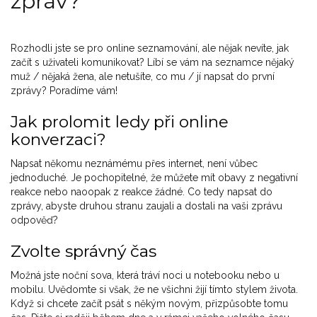
zpráv?
Rozhodli jste se pro online seznamování, ale nějak nevíte, jak
začít s uživateli komunikovat? Líbí se vám na seznamce nějaký
muž / nějaká žena, ale netušíte, co mu / jí napsat do první
zprávy? Poradíme vám!
Jak prolomit ledy při online
konverzaci?
Napsat někomu neznámému přes internet, není vůbec
jednoduché. Je pochopitelné, že můžete mít obavy z negativní
reakce nebo naoopak z reakce žádné. Co tedy napsat do
zprávy, abyste druhou stranu zaujali a dostali na vaši zprávu
odpověď?
Zvolte správný čas
Možná jste noční sova, která tráví noci u notebooku nebo u
mobilu. Uvědomte si však, že ne všichni žijí tímto stylem života.
Když si chcete začít psát s někým novým, přizpůsobte tomu