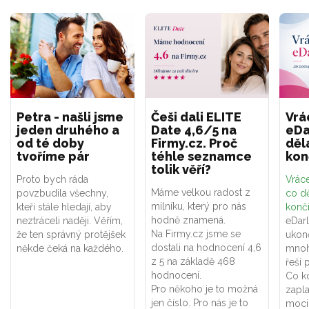
Petra - našli jsme
Češi dali ELITE
Vrá
jeden druhého a
Date 4,6/5 na
eDa
od té doby
Firmy.cz. Proč
děl
tvoříme pár
téhle seznamce
kon
tolik věří?
Proto bych ráda
Vráce
Máme velkou radost z
povzbudila všechny,
co dě
milníku, který pro nás
kteří stále hledají, aby
konč
hodně znamená.
neztráceli naději. Věřím,
eDar
Na Firmy.cz jsme se
že ten správný protějšek
ukon
dostali na hodnocení 4,6
někde čeká na každého.
mnoh
z 5 na základě 468
řeší 
hodnocení.
Co k
Pro někoho je to možná
zapla
jen číslo. Pro nás je to
moci