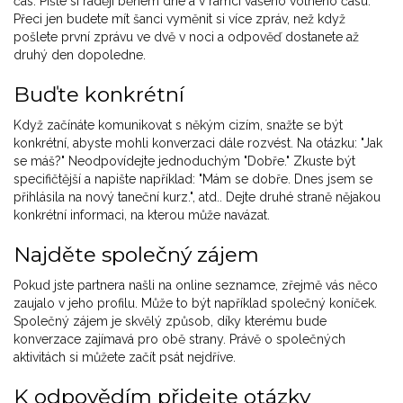
čas. Pište si raději během dne a v rámci vašeho volného času.
Přeci jen budete mít šanci vyměnit si více zpráv, než když
pošlete první zprávu ve dvě v noci a odpověď dostanete až
druhý den dopoledne.
Buďte konkrétní
Když začínáte komunikovat s někým cizím, snažte se být
konkrétní, abyste mohli konverzaci dále rozvést. Na otázku: "Jak
se máš?" Neodpovídejte jednoduchým "Dobře." Zkuste být
specifičtější a napište například: "Mám se dobře. Dnes jsem se
přihlásila na nový taneční kurz.", atd.. Dejte druhé straně nějakou
konkrétní informaci, na kterou může navázat.
Najděte společný zájem
Pokud jste partnera našli na online seznamce, zřejmě vás něco
zaujalo v jeho profilu. Může to být například společný koníček.
Společný zájem je skvělý způsob, díky kterému bude
konverzace zajímavá pro obě strany. Právě o společných
aktivitách si můžete začít psát nejdříve.
K odpovědím přidejte otázky