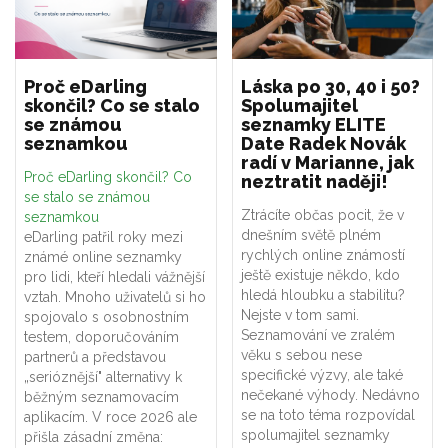
Proč eDarling
Láska po 30, 40 i 50?
skončil? Co se stalo
Spolumajitel
se známou
seznamky ELITE
seznamkou
Date Radek Novák
radí v Marianne, jak
Proč eDarling skončil? Co
neztratit naději!
se stalo se známou
Ztrácíte občas pocit, že v
seznamkou
dnešním světě plném
eDarling patřil roky mezi
rychlých online známostí
známé online seznamky
ještě existuje někdo, kdo
pro lidi, kteří hledali vážnější
hledá hloubku a stabilitu?
vztah. Mnoho uživatelů si ho
Nejste v tom sami.
spojovalo s osobnostním
Seznamování ve zralém
testem, doporučováním
věku s sebou nese
partnerů a představou
specifické výzvy, ale také
„serióznější" alternativy k
nečekané výhody. Nedávno
běžným seznamovacím
se na toto téma rozpovídal
aplikacím. V roce 2026 ale
spolumajitel seznamky
přišla zásadní změna: