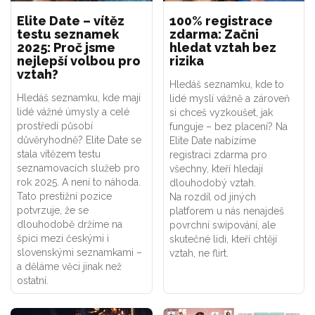
Elite Date – vítěz
100% registrace
testu seznamek
zdarma: Začni
2025: Proč jsme
hledat vztah bez
nejlepší volbou pro
rizika
vztah?
Hledáš seznamku, kde to
Hledáš seznamku, kde mají
lidé myslí vážně a zároveň
lidé vážné úmysly a celé
si chceš vyzkoušet, jak
prostředí působí
funguje – bez placení? Na
důvěryhodně? Elite Date se
Elite Date nabízíme
stala vítězem testu
registraci zdarma pro
seznamovacích služeb pro
všechny, kteří hledají
rok 2025. A není to náhoda.
dlouhodobý vztah.
Tato prestižní pozice
Na rozdíl od jiných
potvrzuje, že se
platforem u nás nenajdeš
dlouhodobě držíme na
povrchní swipování, ale
špici mezi českými i
skutečné lidi, kteří chtějí
slovenskými seznamkami –
vztah, ne flirt.
a děláme věci jinak než
ostatní.