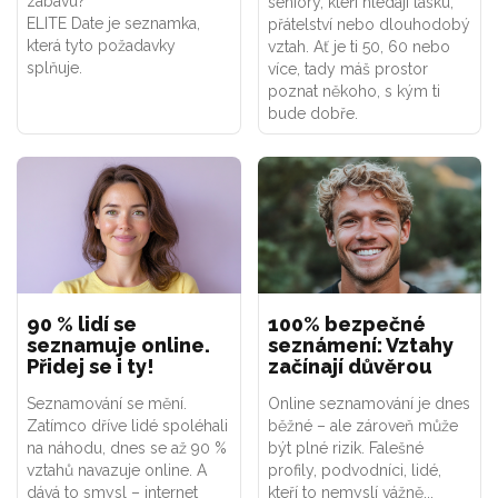
zábavu?
seniory, kteří hledají lásku,
ELITE Date je seznamka,
přátelství nebo dlouhodobý
která tyto požadavky
vztah. Ať je ti 50, 60 nebo
splňuje.
více, tady máš prostor
poznat někoho, s kým ti
bude dobře.
90 % lidí se
100% bezpečné
seznamuje online.
seznámení: Vztahy
Přidej se i ty!
začínají důvěrou
Seznamování se mění.
Online seznamování je dnes
Zatímco dříve lidé spoléhali
běžné – ale zároveň může
na náhodu, dnes se až 90 %
být plné rizik. Falešné
vztahů navazuje online. A
profily, podvodníci, lidé,
dává to smysl – internet
kteří to nemyslí vážně...