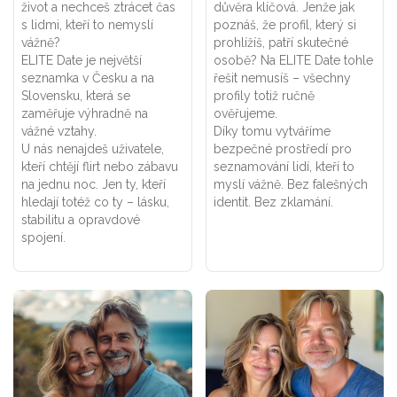
život a nechceš ztrácet čas
důvěra klíčová. Jenže jak
s lidmi, kteří to nemyslí
poznáš, že profil, který si
vážně?
prohlížíš, patří skutečné
ELITE Date je největší
osobě? Na ELITE Date tohle
seznamka v Česku a na
řešit nemusíš – všechny
Slovensku, která se
profily totiž ručně
zaměřuje výhradně na
ověřujeme.
vážné vztahy.
Díky tomu vytváříme
U nás nenajdeš uživatele,
bezpečné prostředí pro
kteří chtějí flirt nebo zábavu
seznamování lidí, kteří to
na jednu noc. Jen ty, kteří
myslí vážně. Bez falešných
hledají totéž co ty – lásku,
identit. Bez zklamání.
stabilitu a opravdové
spojení.