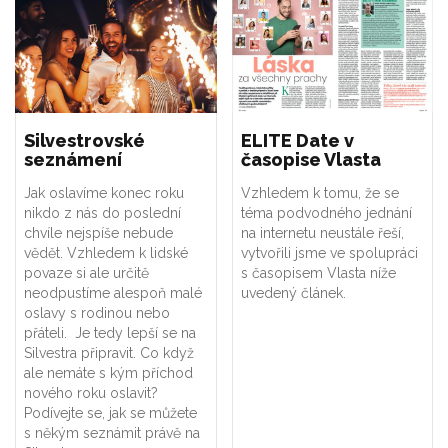
Silvestrovské
ELITE Date v
seznámení
časopise Vlasta
Jak oslavíme konec roku
Vzhledem k tomu, že se
nikdo z nás do poslední
téma podvodného jednání
chvíle nejspíše nebude
na internetu neustále řeší,
vědět. Vzhledem k lidské
vytvořili jsme ve spolupráci
povaze si ale určitě
s časopisem Vlasta níže
neodpustíme alespoň malé
uvedený článek.
oslavy s rodinou nebo
přáteli. Je tedy lepší se na
Silvestra připravit. Co když
ale nemáte s kým příchod
nového roku oslavit?
Podívejte se, jak se můžete
s někým seznámit právě na