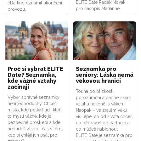
ELITE Date Radek Novák
eDarling oznámil ukončení
pro časopis Marianne.
provozu.
Proč si vybrat ELITE
Seznamka pro
Date? Seznamka,
seniory: Láska nemá
kde vážné vztahy
věkovou hranici
začínají
Touha po blízkosti,
Výběr správné seznamky
porozumění a partnerském
není jednoduchý. Chceš
vztahu nekončí s věkem.
místo, kde potkáš lidi, kteří
Naopak – ve zralém věku
to myslí vážně, kde je
víš lépe, co od života chceš,
bezpečné prostředí a kde
co očekáváš od partnera a
nebudeš ztrácet čas s těmi,
co můžeš nabídnout.
kdo si chtějí jen psát pro
ELITE Date je seznamka pro