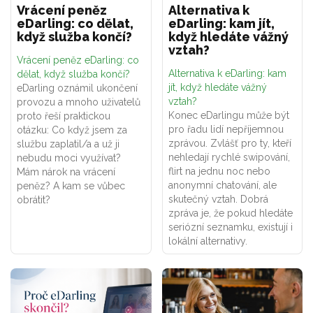
Vrácení peněz
Alternativa k
eDarling: co dělat,
eDarling: kam jít,
když služba končí?
když hledáte vážný
vztah?
Vrácení peněz eDarling: co
Alternativa k eDarling: kam
dělat, když služba končí?
jít, když hledáte vážný
eDarling oznámil ukončení
vztah?
provozu a mnoho uživatelů
Konec eDarlingu může být
proto řeší praktickou
pro řadu lidí nepříjemnou
otázku: Co když jsem za
zprávou. Zvlášť pro ty, kteří
službu zaplatil/a a už ji
nehledají rychlé swipování,
nebudu moci využívat?
flirt na jednu noc nebo
Mám nárok na vrácení
anonymní chatování, ale
peněz? A kam se vůbec
skutečný vztah. Dobrá
obrátit?
zpráva je, že pokud hledáte
seriózní seznamku, existují i
lokální alternativy.