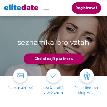
Registrovat
seznamka pro vztah
Chci si najít partnera
Pouze reální lidé
100 % profilů
Pouze lidé, kteří
prověřujeme
chtějí vztah