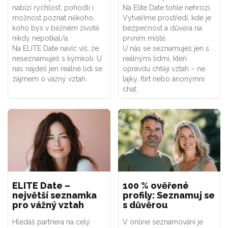
nabízí rychlost, pohodlí i
Na Elite Date tohle nehrozí.
možnost poznat někoho,
Vytváříme prostředí, kde je
koho bys v běžném životě
bezpečnost a důvěra na
nikdy nepotkal/a.
prvním místě.
Na ELITE Date navíc víš, že
U nás se seznamuješ jen s
neseznamuješ s kýmkoli. U
reálnými lidmi, kteří
nás najdeš jen reálné lidi se
opravdu chtějí vztah – ne
zájmem o vážný vztah.
lajky, flirt nebo anonymní
chat.
ELITE Date –
100 % ověřené
největší seznamka
profily: Seznamuj se
pro vážný vztah
s důvěrou
Hledáš partnera na celý
V online seznamování je