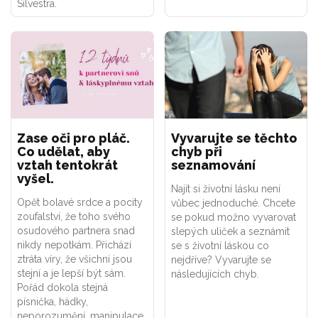
Silvestra.
Zase oči pro pláč.
Vyvarujte se těchto
Co udělat, aby
chyb při
vztah tentokrát
seznamování
vyšel.
Najít si životní lásku není
Opět bolavé srdce a pocity
vůbec jednoduché. Chcete
zoufalství, že toho svého
se pokud možno vyvarovat
osudového partnera snad
slepých uliček a seznámit
nikdy nepotkám. Přichází
se s životní láskou co
ztráta víry, že všichni jsou
nejdříve? Vyvarujte se
stejní a je lepší být sám.
následujících chyb.
Pořád dokola stejná
písnička, hádky,
neporozumění, manipulace,