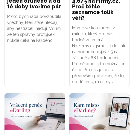
jeden druhého a od
4,6/5 na Firmy.cz.
té doby tvoříme pár
Proč téhle
seznamce tolik
Proto bych ráda povzbudila
věří?
všechny, kteří stále hledají,
Máme velkou radost z
aby neztráceli naději. Věřím,
milníku, který pro nás
že ten správný protějšek
hodně znamená.
někde čeká na každého.
Na Firmy.cz jsme se dostali
na hodnocení 4,6 z 5 na
základě 468 hodnocení.
Pro někoho je to možná jen
číslo. Pro nás je to ale
především potvrzení, že to,
co děláme, má smysl.