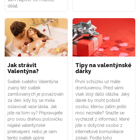
dělat.
Jak strávit
Tipy na valentýnské
Valentýna?
dárky
Svátek svatého Valentýna
První schůzku už máte
zvaný též svátek
domluvenou. Před vámi
zamilovaných je považován
však stojí další otázka. Jaký
za den, kdy by se měla
dárek by mohl potěšit
oslavovat vaše láska. Jak
osobu, kterou zatím ještě
jste na tom vy? Připravujete
moc neznáte? Snažte se
pro svou drahou polovičku
vycházet z informací, které
nějaké valentýnské
jste o dotyčné osobě z
překvapení, nebo je vám
internetové komunikace
tento svátek úplně
získali. Podle toho