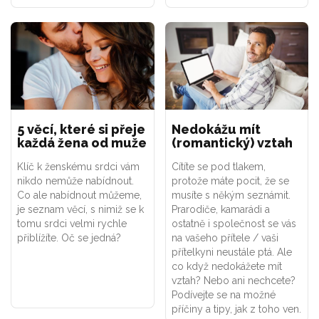
5 věcí, které si přeje
Nedokážu mít
každá žena od muže
(romantický) vztah
Klíč k ženskému srdci vám
Cítíte se pod tlakem,
nikdo nemůže nabídnout.
protože máte pocit, že se
Co ale nabídnout můžeme,
musíte s někým seznámit.
je seznam věcí, s nimiž se k
Prarodiče, kamarádi a
tomu srdci velmi rychle
ostatně i společnost se vás
přiblížíte. Oč se jedná?
na vašeho přítele / vaši
přítelkyni neustále ptá. Ale
co když nedokážete mít
vztah? Nebo ani nechcete?
Podívejte se na možné
příčiny a tipy, jak z toho ven.