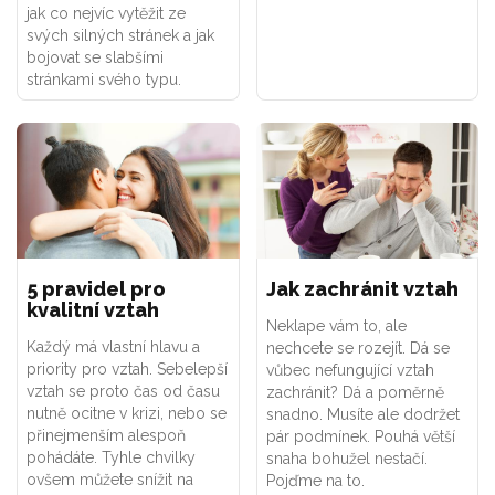
jak co nejvíc vytěžit ze
svých silných stránek a jak
bojovat se slabšími
stránkami svého typu.
5 pravidel pro
Jak zachránit vztah
kvalitní vztah
Neklape vám to, ale
Každý má vlastní hlavu a
nechcete se rozejít. Dá se
priority pro vztah. Sebelepší
vůbec nefungující vztah
vztah se proto čas od času
zachránit? Dá a poměrně
nutně ocitne v krizi, nebo se
snadno. Musíte ale dodržet
přinejmenším alespoň
pár podmínek. Pouhá větší
pohádáte. Tyhle chvilky
snaha bohužel nestačí.
ovšem můžete snížit na
Pojďme na to.