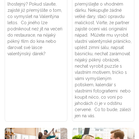
lhostejný? Pokud slavíte,
přemýšlejte o vhodném
zajisté již přemýšlíte o tom,
dárku. Nekupujte žádné
co vymyslet na Valentýna
velké dary, stačí opravdu
letos. Co jiného lze
maličkost. Věřte, že partner
podniknout než jít na večeři
zajisté ocení váš originální
do restaurace, na nějaký
nápad. Můžete mu vyrobit
pěkný film do kina nebo
vlastní valentýnské přáníčko,
darovat své lásce
uplést zimní šálu, napsat
valentýnský dárek?
básničku, nechat zarámovat
nějaký pěkný obrázek,
nechat vyrobit puzzle s
vlastním motivem, tričko s
vámi vymyšleným
potiskem, kalendář s
vlastními fotografiemi nebo
koupit něco, co voní po
jahodách či je v odstínu
červené. Co to bude, záleží
jen na vás.