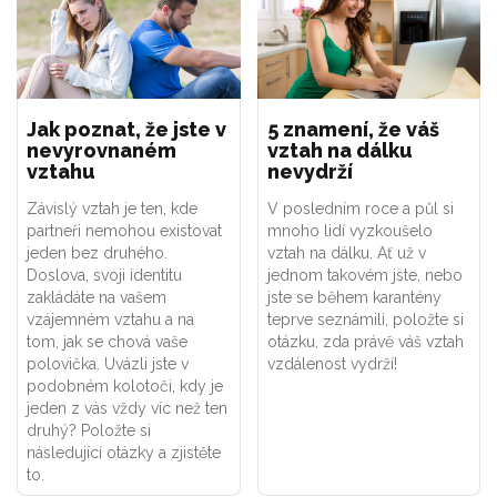
Jak poznat, že jste v
5 znamení, že váš
nevyrovnaném
vztah na dálku
vztahu
nevydrží
Závislý vztah je ten, kde
V posledním roce a půl si
partneři nemohou existovat
mnoho lidí vyzkoušelo
jeden bez druhého.
vztah na dálku. Ať už v
Doslova, svoji identitu
jednom takovém jste, nebo
zakládáte na vašem
jste se během karantény
vzájemném vztahu a na
teprve seznámili, položte si
tom, jak se chová vaše
otázku, zda právě váš vztah
polovička. Uvázli jste v
vzdálenost vydrží!
podobném kolotoči, kdy je
jeden z vás vždy víc než ten
druhý? Položte si
následující otázky a zjistěte
to.