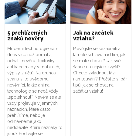
5 přehlížených
Jak na začátek
znaků nevěry
vztahu?
Moderní technologie nám
Právě jste se seznámili a
dnes více než pomáhají
lámete si hlavu nad tím, jak
odhalit nevěru. Textovky,
se máte chovat? Jak své
aplikace mapy v mobilech,
šance co nejvíce zvýšit?
výpisy z účtů. Na druhou
Chcete zvládnout fázi
stranu si to uvědomují i
namlouvání? Přečtěte si pár
nevěrníci, takže ani na
tipů, jak se chovat na
technologie se nedá vždy
začátku vztahu!
„spolehnout“. Nevěra se ale
vždy projevuje v jemných
náznacích, které často
přehlížíme, nebo je
odmávneme jako
nedůležité. Které náznaky to
jsou? Podívejte se.