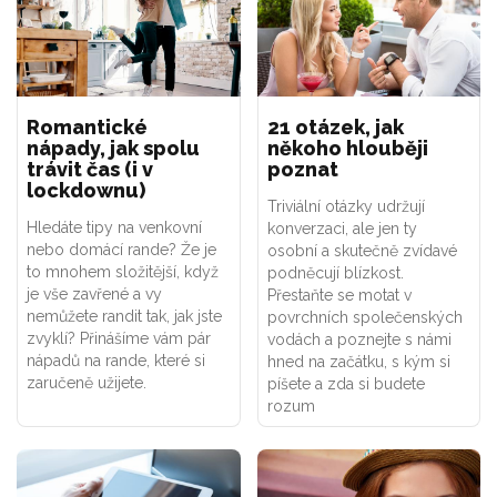
Romantické
21 otázek, jak
nápady, jak spolu
někoho hlouběji
trávit čas (i v
poznat
lockdownu)
Triviální otázky udržují
Hledáte tipy na venkovní
konverzaci, ale jen ty
nebo domácí rande? Že je
osobní a skutečně zvídavé
to mnohem složitější, když
podněcují blízkost.
je vše zavřené a vy
Přestaňte se motat v
nemůžete randit tak, jak jste
povrchních společenských
zvyklí? Přinášíme vám pár
vodách a poznejte s námi
nápadů na rande, které si
hned na začátku, s kým si
zaručeně užijete.
píšete a zda si budete
rozum