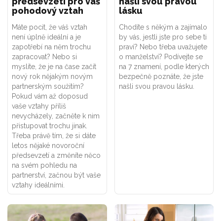
předsevzetí pro váš
našli svou pravou
pohodový vztah
lásku
Máte pocit, že váš vztah
Chodíte s někým a zajímalo
není úplně ideální a je
by vás, jestli jste pro sebe ti
zapotřebí na něm trochu
praví? Nebo třeba uvažujete
zapracovat? Nebo si
o manželství? Podívejte se
myslíte, že je na čase začít
na 7 znamení, podle kterých
nový rok nějakým novým
bezpečně poznáte, že jste
partnerským soužitím?
našli svou pravou lásku.
Pokud vám až doposud
vaše vztahy příliš
nevycházely, začněte k nim
přistupovat trochu jinak.
Třeba právě tím, že si dáte
letos nějaké novoroční
předsevzetí a změníte něco
na svém pohledu na
partnerství, začnou být vaše
vztahy ideálními.