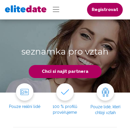
Registrovat
seznamka pro vztah
Chci si najít partnera
Pouze reální lidé
100 % profilů
Pouze lidé, kteří
prověřujeme
chtějí vztah