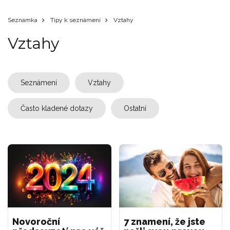
Seznamka
Tipy k seznámení
Vztahy
Vztahy
Seznámení
Vztahy
Často kladené dotazy
Ostatní
Novoroční
7 znamení, že jste