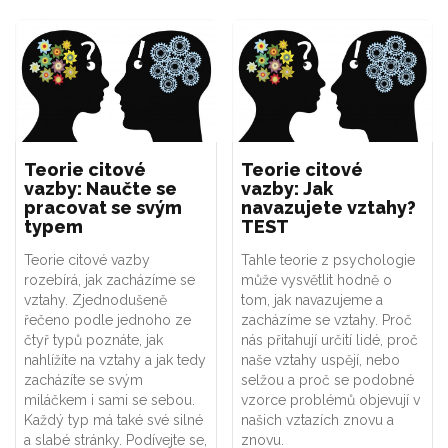
Teorie citové
Teorie citové
vazby: Naučte se
vazby: Jak
pracovat se svým
navazujete vztahy?
typem
TEST
Teorie citové vazby
Tahle teorie z psychologie
rozebírá, jak zacházíme se
může vysvětlit hodně o
vztahy. Zjednodušeně
tom, jak navazujeme a
řečeno podle jednoho ze
zacházíme se vztahy. Proč
čtyř typů poznáte, jak
nás přitahují určití lidé, proč
nahlížíte na vztahy a jak tedy
naše vztahy uspějí, nebo
zacházíte se svým
selžou a proč se podobné
miláčkem i sami se sebou.
vzorce problémů objevují v
Každý typ má také své silné
našich vztazích znovu a
a slabé stránky. Podívejte se,
znovu.