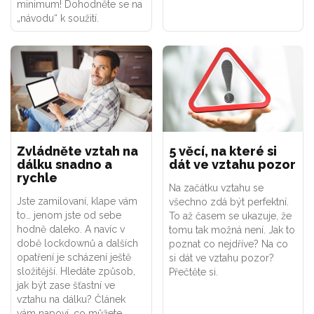
minimum! Dohodněte se na
„návodu“ k soužití.
Zvládněte vztah na
5 věcí, na které si
dálku snadno a
dát ve vztahu pozor
rychle
Na začátku vztahu se
Jste zamilovaní, klape vám
všechno zdá být perfektní.
to… jenom jste od sebe
To až časem se ukazuje, že
hodně daleko. A navíc v
tomu tak možná není. Jak to
době lockdownů a dalších
poznat co nejdříve? Na co
opatření je scházení ještě
si dát ve vztahu pozor?
složitější. Hledáte způsob,
Přečtěte si.
jak být zase šťastní ve
vztahu na dálku? Článek
vám napoví, co můžete