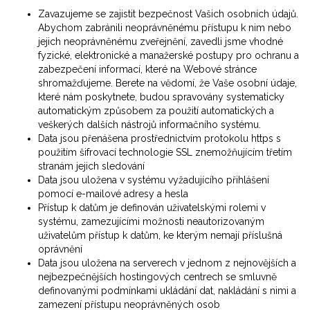
Zavazujeme se zajistit bezpečnost Vašich osobních údajů.
Abychom zabránili neoprávněnému přístupu k nim nebo
jejich neoprávněnému zveřejnění, zavedli jsme vhodné
fyzické, elektronické a manažerské postupy pro ochranu a
zabezpečení informací, které na Webové stránce
shromažďujeme. Berete na vědomí, že Vaše osobní údaje,
které nám poskytnete, budou spravovány systematicky
automatickým způsobem za použití automatických a
veškerých dalších nástrojů informačního systému.
Data jsou přenášena prostřednictvím protokolu https s
použitím šifrovací technologie SSL znemožňujícím třetím
stranám jejich sledování
Data jsou uložena v systému vyžadujícího přihlášení
pomocí e-mailové adresy a hesla
Přístup k datům je definován uživatelskými rolemi v
systému, zamezujícími možnosti neautorizovaným
uživatelům přístup k datům, ke kterým nemají příslušná
oprávnění
Data jsou uložena na serverech v jednom z nejnovějších a
nejbezpečnějších hostingových centrech se smluvně
definovanými podmínkami ukládání dat, nakládání s nimi a
zamezení přístupu neoprávněných osob