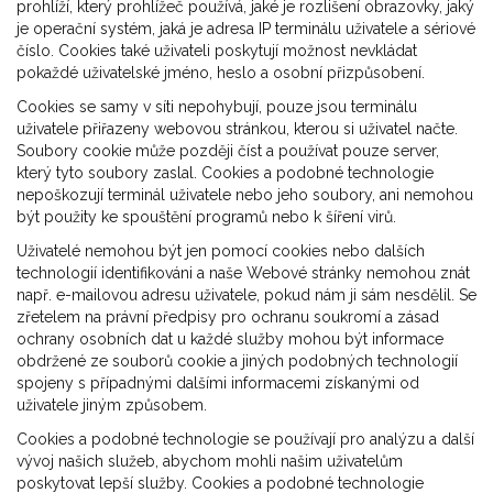
prohlíží, který prohlížeč používá, jaké je rozlišení obrazovky, jaký
je operační systém, jaká je adresa IP terminálu uživatele a sériové
číslo. Cookies také uživateli poskytují možnost nevkládat
pokaždé uživatelské jméno, heslo a osobní přizpůsobení.
Cookies se samy v síti nepohybují, pouze jsou terminálu
uživatele přiřazeny webovou stránkou, kterou si uživatel načte.
Soubory cookie může později číst a používat pouze server,
který tyto soubory zaslal. Cookies a podobné technologie
nepoškozují terminál uživatele nebo jeho soubory, ani nemohou
být použity ke spouštění programů nebo k šíření virů.
Uživatelé nemohou být jen pomocí cookies nebo dalších
technologií identifikováni a naše Webové stránky nemohou znát
např. e-mailovou adresu uživatele, pokud nám ji sám nesdělil. Se
zřetelem na právní předpisy pro ochranu soukromí a zásad
ochrany osobních dat u každé služby mohou být informace
obdržené ze souborů cookie a jiných podobných technologií
spojeny s případnými dalšími informacemi získanými od
uživatele jiným způsobem.
Cookies a podobné technologie se používají pro analýzu a další
vývoj našich služeb, abychom mohli našim uživatelům
poskytovat lepší služby. Cookies a podobné technologie