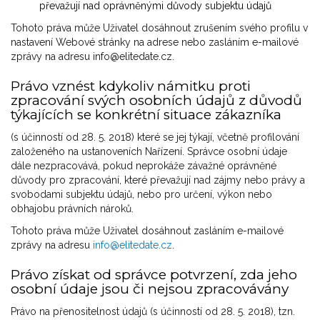
převažují nad oprávněnými důvody subjektu údajů
Tohoto práva může Uživatel dosáhnout zrušením svého profilu v
nastavení Webové stránky na adrese nebo zasláním e-mailové
zprávy na adresu info@elitedate.cz.
Právo vznést kdykoliv námitku proti
zpracování svých osobních údajů z důvodů
týkajících se konkrétní situace zákazníka
(s účinností od 28. 5. 2018) které se jej týkají, včetně profilování
založeného na ustanoveních Nařízení. Správce osobní údaje
dále nezpracovává, pokud neprokáže závažné oprávněné
důvody pro zpracování, které převažují nad zájmy nebo právy a
svobodami subjektu údajů, nebo pro určení, výkon nebo
obhajobu právních nároků.
Tohoto práva může Uživatel dosáhnout zasláním e-mailové
zprávy na adresu
info@elitedate.cz
.
Právo získat od správce potvrzení, zda jeho
osobní údaje jsou či nejsou zpracovávány
Právo na přenositelnost údajů (s účinností od 28. 5. 2018), tzn.