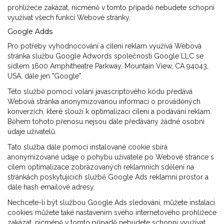
prohlížeče zakázat, nicméně v tomto případě nebudete schopni
využívat všech funkcí Webové stránky.
Google Adds
Pro potřeby vyhodnocování a cílení reklam využívá Webová
stránka službu Google Adwords společnosti Google LLC se
sídlem 1600 Amphitheatre Parkway, Mountain View, CA 94043,
USA, dále jen "Google".
Této službě pomocí volání javascriptového kódu předává
Webová stránka anonymizovanou informaci o prováděných
konverzích, které slouží k optimalizaci cílení a podávání reklam.
Během tohoto přenosu nejsou dále předávány žádné osobní
údaje uživatelů.
Tato služba dále pomocí instalované cookie sbírá
anonymizované údaje o pohybu uživatele po Webové stránce s
cílem optimalizace zobrazovaných reklamních sdělení na
stránkách poskytujících službě Google Ads reklamní prostor a
dále hash emailové adresy.
Nechcete-li být službou Google Ads sledováni, můžete instalaci
cookies můžete také nastavením svého internetového prohlížeče
zakázat, nicméně v tomto případě nebudete schopni využívat