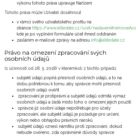
výkonu tohoto práva upravuje Nařízení
Tohoto práva může Uživatel dosáhnout
v rámci svého uživatelského profilu na
stránce
https://www.elitedate.cz/ucet/nastaveni#removeAc
kde je po vyplnění formuláře účet ihned odstraněn
zasláním e-mailové zprávy na adresu
info@elitedate.cz
Právo na omezení zpracování svých
osobních údajů
(s účinností od 28. 5. 2018) v kterémkoli z těchto případů:
subjekt údajů popírá přesnost osobních údajů, a to na
dobu potřebnou k tomu, aby správce mohl přesnost
osobních údajů ověřit
zpracování je protiprávní a subjekt údajů odmítá výmaz
osobních údajů a žádá místo toho o omezení jejich použití
správce již osobní údaje nepotřebuje pro účely
zpracování, ale subjekt údajů je požaduje pro určení,
výkon nebo obhajobu právních nároků
subjekt údajů vznesl námitku proti zpracování, dokud
nebude ověřeno, zda oprávněné důvody správce