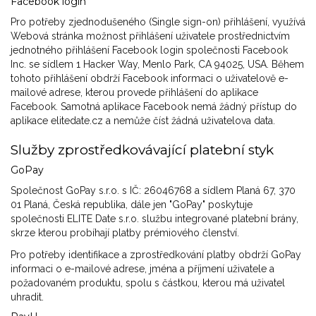
Facebook login
Pro potřeby zjednodušeného (Single sign-on) přihlášení, využívá
Webová stránka možnost přihlášení uživatele prostřednictvím
jednotného přihlášení Facebook login společnosti Facebook
Inc. se sídlem 1 Hacker Way, Menlo Park, CA 94025, USA. Během
tohoto přihlášení obdrží Facebook informaci o uživatelově e-
mailové adrese, kterou provede přihlášení do aplikace
Facebook. Samotná aplikace Facebook nemá žádný přístup do
aplikace elitedate.cz a nemůže číst žádná uživatelova data.
Služby zprostředkovávající platební styk
GoPay
Společnost GoPay s.r.o. s IČ: 26046768 a sídlem Planá 67, 370
01 Planá, Česká republika, dále jen "GoPay" poskytuje
společnosti ELITE Date s.r.o. službu integrované platební brány,
skrze kterou probíhají platby prémiového členství.
Pro potřeby identifikace a zprostředkování platby obdrží GoPay
informaci o e-mailové adrese, jména a příjmení uživatele a
požadovaném produktu, spolu s částkou, kterou má uživatel
uhradit.