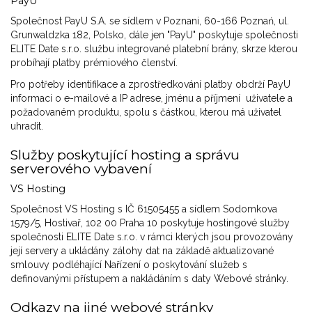
PayU
Společnost PayU S.A. se sídlem v Poznani, 60-166 Poznań, ul.
Grunwaldzka 182, Polsko, dále jen "PayU" poskytuje společnosti
ELITE Date s.r.o. službu integrované platební brány, skrze kterou
probíhají platby prémiového členství.
Pro potřeby identifikace a zprostředkování platby obdrží PayU
informaci o e-mailové a IP adrese, jménu a příjmení uživatele a
požadovaném produktu, spolu s částkou, kterou má uživatel
uhradit.
Služby poskytující hosting a správu
serverového vybavení
VS Hosting
Společnost VS Hosting s IČ 61505455 a sídlem Sodomkova
1579/5, Hostivař, 102 00 Praha 10 poskytuje hostingové služby
společnosti ELITE Date s.r.o. v rámci kterých jsou provozovány
její servery a ukládány zálohy dat na základě aktualizované
smlouvy podléhající Nařízení o poskytování služeb s
definovanými přístupem a nakládáním s daty Webové stránky.
Odkazy na jiné webové stránky