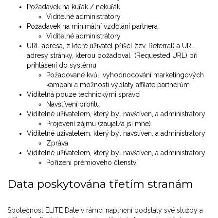
Požadavek na kuřák / nekuřák
Viditelné administrátory
Požadavek na minimální vzdělání partnera
Viditelné administrátory
URL adresa, z které uživatel přišel (tzv. Referral) a URL
adresy stránky, kterou požadoval (Requested URL) při
přihlášení do systému
Požadované kvůli vyhodnocování marketingových
kampaní a možnosti výplaty affilate partnerům
Viditelná pouze technickými správci
Navštívení profilu
Viditelné uživatelem, který byl navštíven, a administrátory
Projevení zájmu (zaujal/a jsi mne)
Viditelné uživatelem, který byl navštíven, a administrátory
Zpráva
Viditelné uživatelem, který byl navštíven, a administrátory
Pořízení prémiového členství
Data poskytována třetím stranám
Společnost ELITE Date v rámci naplnění podstaty své služby a