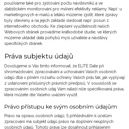
používáme také pro zjišťování počtu návštěvníků a ve
statistickém monitorování pro měření efektivity reklamy. Např. u
marketingových e-mailů a letáků můžeme zjistit, které zprávy
byly otevřeny a na jejich základě sledovat např. posun z
internetového obchodu. Ke zlepšení využitelnosti našich
Webových stránek provádíme krátkodobé studie, ve kterých
můžeme ukládat data pohybů myši uživatele a návštěvy
specifických stránek.
Práva subjektu údajů
Dovolujeme si Vás tímto informovat, že ELITE Date při
shromažďování, zpracovávání a uchovávání Vašich osobních
údajů dbá v plném rozsahu ochrany Vašich práv tak, jak vyplývají
z ustanovení příslušných právních předpisů. V souvislosti se
zpracováním osobních údaj Vám náleží níže specifikovaná práva,
která můžete dle Vašeho uvážení využít.
Právo přístupu ke svým osobním údajům
Právo na opravu osobních údajů; S přihlédnutím k účelům
zpracování má subjekt údajů právo na doplnění neúplných
osobních údajů. Tohoto práva lze dosáhnout přihlášením