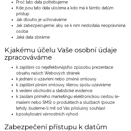
Proč tato data potřebujeme
Kde jsou tato data uložena a kdo má k těmto datům
přístup
Jak dlouho je uchováváme
Jak zabezpečujeme, aby se k nim nedostala neoprávněná
osoba
Jaká data sbíráme
K jakému účelu Vaše osobní údaje
zpracováváme
k zajištění co nejefektivnějšího způsobu prezentace
obsahu našich Webových stránek
k jednání o uzavření nebo změně smlouvy
k zajištění plnění smlouvy, kterou spolu uzavíráme
k vedení obchodní a statistické evidence
k zasílání přímého marketingu elektronickou cestou (e-
mailem nebo SMS) o produktech a službách (pouze
tehdy, budeme-li mít od Vás příslušný souhlas)
k poskytování věrnostních výhod
Zabezpečení přístupu k datům