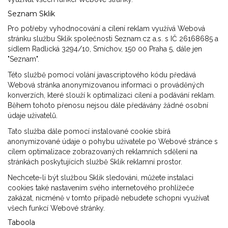
Seznam Sklik
Pro potřeby vyhodnocování a cílení reklam využívá Webová
stránku službu Sklik společnosti Seznam.cz a.s. s IČ 26168685 a
sídlem Radlická 3294/10, Smíchov, 150 00 Praha 5, dále jen
"Seznam".
Této službě pomocí volání javascriptového kódu předává
Webová stránka anonymizovanou informaci o prováděných
konverzích, které slouží k optimalizaci cílení a podávání reklam.
Během tohoto přenosu nejsou dále předávány žádné osobní
údaje uživatelů.
Tato služba dále pomocí instalované cookie sbírá
anonymizované údaje o pohybu uživatele po Webové stránce s
cílem optimalizace zobrazovaných reklamních sdělení na
stránkách poskytujících službě Sklik reklamní prostor.
Nechcete-li být službou Sklik sledováni, můžete instalaci
cookies také nastavením svého internetového prohlížeče
zakázat, nicméně v tomto případě nebudete schopni využívat
všech funkcí Webové stránky.
Taboola