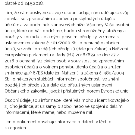
platné od 24.5.2018.
Tím, že nám poskytnete svoje osobní údaje, nám udělujete svůj
souhlas se zpracováním a správou poskytnutých údajů k
účelům a za podmínek stanovených níže. Všechny Vaše osobní
údaje, které od Vás obdržíme, budou shromážděny, uloženy a
použity v souladu s platnými právními předpisy, zejména s
ustanoveními zákona č. 101/2000 Sb., o ochraně osobních
údajů, ve znění pozdějších předpisů (dále jen Zákon) a Nařízení
Evropského parlamentu a Rady (EU) 2016/679 ze dne 27. 4.
2016 o ochraně fyzických osob v souvislosti se zpracováním
osobních údajů a o volném pohybu těchto údajů a o zrušení
směrnice 95/46/ES (dále jen Nařízení), a zákona č. 480/2004
Sb., o některých službách informační společnosti, ve znění
pozdějších předpisů, a dále dle příslušných ustanovení
Občanského zákoníku, jakož i příslušných norem Evropské unie.
Osobní údaje jsou informace, které Vás mohou identifikovat jako
žijícího jedince, ať už samy o sobě, nebo ve spojení s dalšími
informacemi, které máme, nebo můžeme mít.
Tento dokument obsahuje informace o datech v těchto
kategoriích: