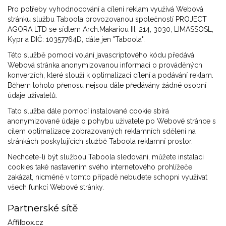
Pro potřeby vyhodnocování a cílení reklam využívá Webová
stránku službu Taboola provozovanou společností PROJECT
AGORA LTD se sídlem Arch.Makariou III, 214, 3030, LIMASSOSL,
Kypr a DIČ: 10357764D, dále jen "Taboola".
Této službě pomocí volání javascriptového kódu předává
Webová stránka anonymizovanou informaci o prováděných
konverzích, které slouží k optimalizaci cílení a podávání reklam.
Během tohoto přenosu nejsou dále předávány žádné osobní
údaje uživatelů.
Tato služba dále pomocí instalované cookie sbírá
anonymizované údaje o pohybu uživatele po Webové stránce s
cílem optimalizace zobrazovaných reklamních sdělení na
stránkách poskytujících službě Taboola reklamní prostor.
Nechcete-li být službou Taboola sledováni, můžete instalaci
cookies také nastavením svého internetového prohlížeče
zakázat, nicméně v tomto případě nebudete schopni využívat
všech funkcí Webové stránky.
Partnerské sítě
Affilbox.cz