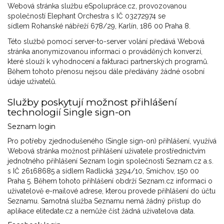
Webová stránka službu eSpolupráce.cz, provozovanou
společností Elephant Orchestra s IČ 03272974 se
sídlem Rohanské nábřeží 678/29, Karlín, 186 00 Praha 8.
Této službě pomocí server-to-server volání předává Webová
stránka anonymizovanou informaci o prováděných konverzí,
které slouží k vyhodnocení a fakturaci partnerských programů.
Během tohoto přenosu nejsou dále předávány žádné osobní
údaje uživatelů.
Služby poskytují možnost přihlášení
technologií Single sign-on
Seznam login
Pro potřeby zjednodušeného (Single sign-on) přihlášení, využívá
Webová stránka možnost přihlášení uživatele prostřednictvím
jednotného přihlášení Seznam login společnosti Seznam.cz a.s.
s IČ 26168685 a sídlem Radlická 3294/10, Smíchov, 150 00
Praha 5. Během tohoto přihlášení obdrží Seznam.cz informaci o
uživatelově e-mailové adrese, kterou provede přihlášení do účtu
Seznamu. Samotná služba Seznamu nemá žádný přístup do
aplikace elitedate.cz a nemůže číst žádná uživatelova data.