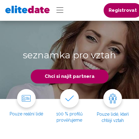
Registrovat
seznamka pro vztah
Chci si najít partnera
Pouze reální lidé
100 % profilů
Pouze lidé, kteří
prověřujeme
chtějí vztah