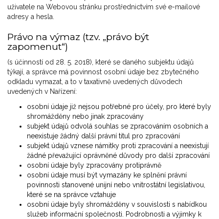
uživatele na Webovou stránku prostřednictvím své e-mailové
adresy a hesla.
Právo na výmaz (tzv. „právo být
zapomenut“)
(s účinností od 28. 5. 2018), které se daného subjektu údajů
týkají, a správce má povinnost osobní údaje bez zbytečného
odkladu vymazat, a to v taxativně uvedených důvodech
uvedených v Nařízení:
osobní údaje již nejsou potřebné pro účely, pro které byly
shromážděny nebo jinak zpracovány
subjekt údajů odvolá souhlas se zpracováním osobních a
neexistuje žádný další právní titul pro zpracování
subjekt údajů vznese námitky proti zpracování a neexistují
žádné převažující oprávněné důvody pro další zpracování
osobní údaje byly zpracovány protiprávně
osobní údaje musí být vymazány ke splnění právní
povinnosti stanovené unijní nebo vnitrostátní legislativou,
které se na správce vztahuje
osobní údaje byly shromážděny v souvislosti s nabídkou
služeb informační společnosti. Podrobnosti a výjimky k