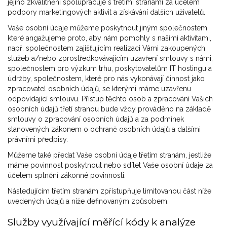
jejího zkvalitnění spolupracuje s třetími stranami za účelem
podpory marketingových aktivit a získávání dalších uživatelů.
Vaše osobní údaje můžeme poskytnout jiným společnostem,
které angažujeme proto, aby nám pomohly s našimi aktivitami,
např. společnostem zajišťujícím realizaci Vámi zakoupených
služeb a/nebo zprostředkovávajícím uzavření smlouvy s námi,
společnostem pro výzkum trhu, poskytovatelům IT hostingu a
údržby, společnostem, které pro nás vykonávají činnost jako
zpracovatel osobních údajů, se kterými máme uzavřenu
odpovídající smlouvu. Přístup těchto osob a zpracování Vašich
osobních údajů třetí stranou bude vždy prováděno na základě
smlouvy o zpracování osobních údajů a za podmínek
stanovených zákonem o ochraně osobních údajů a dalšími
právními předpisy.
Můžeme také předat Vaše osobní údaje třetím stranám, jestliže
máme povinnost poskytnout nebo sdílet Vaše osobní údaje za
účelem splnění zákonné povinnosti.
Následujícím třetím stranám zpřístupňuje limitovanou část níže
uvedených údajů a níže definovaným způsobem.
Služby využívající měřící kódy k analýze