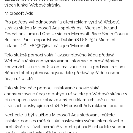
všech funkcí Webové stránky.
Microsoft Ads
Pro potřeby vyhodnocování a cílení reklam využívá Webová
stránka službu Microsoft Ads společnosti Microsoft Ireland
Operations Limited One se sídlem Microsoft Place South County
Business Park Leopardstown Dublin 18 D18 P521 Microsoft
Ireland, DIČ: IE8256796U, dále jen "Microsoft".
Této službě pomocí volání javascriptového kódu předává
Webová stránka anonymizovanou informaci o prováděných
konverzích, které slouží k optimalizaci cílení a podávání reklam.
Během tohoto přenosu nejsou dále předávány žádné osobní
údaje uživatelů.
Tato služba dále pomocí instalované cookie sbírá
anonymizované údaje o pohybu uživatele po Webové stránce s
cílem optimalizace zobrazovaných reklamních sdělení na
stránkách poskytujících službě Microsoft Ads reklamní prostor.
Nechcete-li být službou Microsoft Ads sledováni, můžete
instalaci cookies můžete také nastavením svého internetového
prohlížeče zakázat, nicméně v tomto případě nebudete schopni
využívat všech funkcí Webové stránky.