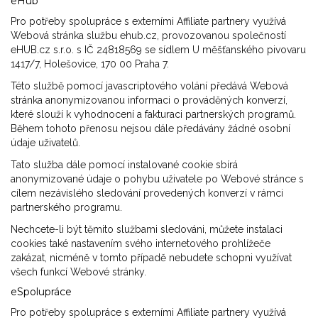
eHub
Pro potřeby spolupráce s externími Affiliate partnery využívá
Webová stránka službu ehub.cz, provozovanou společností
eHUB.cz s.r.o. s IČ 24818569 se sídlem U měšťanského pivovaru
1417/7, Holešovice, 170 00 Praha 7.
Této službě pomocí javascriptového volání předává Webová
stránka anonymizovanou informaci o prováděných konverzí,
které slouží k vyhodnocení a fakturaci partnerských programů.
Během tohoto přenosu nejsou dále předávány žádné osobní
údaje uživatelů.
Tato služba dále pomocí instalované cookie sbírá
anonymizované údaje o pohybu uživatele po Webové stránce s
cílem nezávislého sledování provedených konverzí v rámci
partnerského programu.
Nechcete-li být těmito službami sledováni, můžete instalaci
cookies také nastavením svého internetového prohlížeče
zakázat, nicméně v tomto případě nebudete schopni využívat
všech funkcí Webové stránky.
eSpolupráce
Pro potřeby spolupráce s externími Affiliate partnery využívá