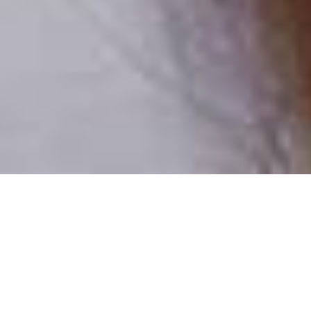
Pouze reální lidé