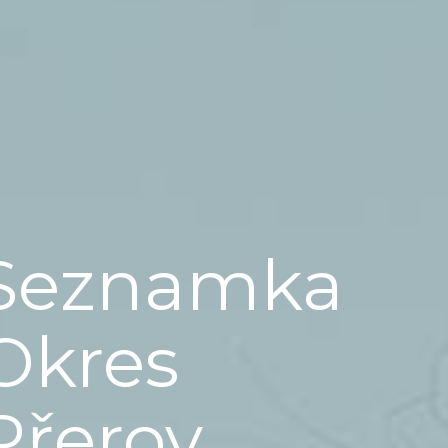
Seznamka
Okres
Přerov