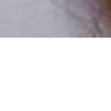
Pouze reální lidé
100 % profilů prověřujeme