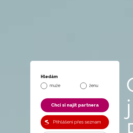
Hledám
muže
ženu
j
Chci si najít partnera
Přihlášení přes seznam