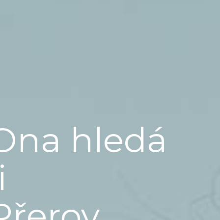
Ona hledá
i
Přerov