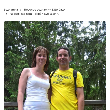
Seznamka
Recenze seznamky Elite Date
Napsali jste nám - příběh Evči a Jirky