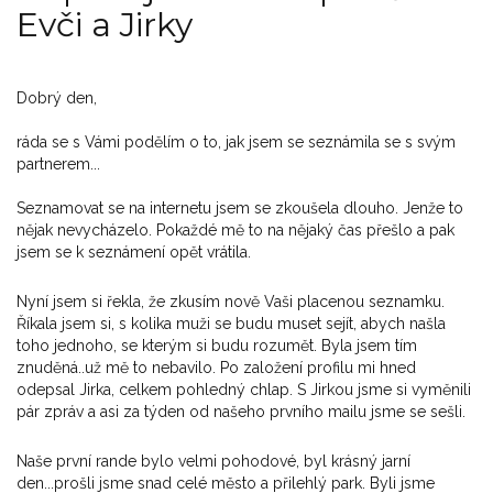
Evči a Jirky
Dobrý den,
ráda se s Vámi podělím o to, jak jsem se seznámila se s svým
partnerem...
Seznamovat se na internetu jsem se zkoušela dlouho. Jenže to
nějak nevycházelo. Pokaždé mě to na nějaký čas přešlo a pak
jsem se k seznámení opět vrátila.
Nyní jsem si řekla, že zkusím nově Vaši placenou seznamku.
Říkala jsem si, s kolika muži se budu muset sejít, abych našla
toho jednoho, se kterým si budu rozumět. Byla jsem tím
znuděná..už mě to nebavilo. Po založení profilu mi hned
odepsal Jirka, celkem pohledný chlap. S Jirkou jsme si vyměnili
pár zpráv a asi za týden od našeho prvního mailu jsme se sešli.
Naše první rande bylo velmi pohodové, byl krásný jarní
den...prošli jsme snad celé město a přilehlý park. Byli jsme