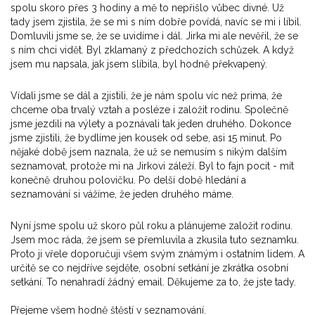
spolu skoro přes 3 hodiny a mě to nepřišlo vůbec divné. Už
tady jsem zjistila, že se mi s ním dobře povídá, navíc se mi i líbil.
Domluvili jsme se, že se uvidíme i dál. Jirka mi ale nevěřil, že se
s ním chci vidět. Byl zklamaný z předchozích schůzek. A když
jsem mu napsala, jak jsem slíbila, byl hodně překvapený.
Vídali jsme se dál a zjistili, že je nám spolu víc než prima, že
chceme oba trvalý vztah a posléze i založit rodinu. Společně
jsme jezdili na výlety a poznávali tak jeden druhého. Dokonce
jsme zjistili, že bydlíme jen kousek od sebe, asi 15 minut. Po
nějaké době jsem naznala, že už se nemusím s nikým dalším
seznamovat, protože mi na Jirkovi záleží. Byl to fajn pocit - mít
konečně druhou polovičku. Po delší době hledání a
seznamování si vážíme, že jeden druhého máme.
Nyní jsme spolu už skoro půl roku a plánujeme založit rodinu.
Jsem moc ráda, že jsem se přemluvila a zkusila tuto seznamku.
Proto ji vřele doporučuji všem svým známým i ostatním lidem. A
určitě se co nejdříve sejděte, osobní setkání je zkrátka osobní
setkání. To nenahradí žádný email. Děkujeme za to, že jste tady.
Přejeme všem hodně štěstí v seznamování.