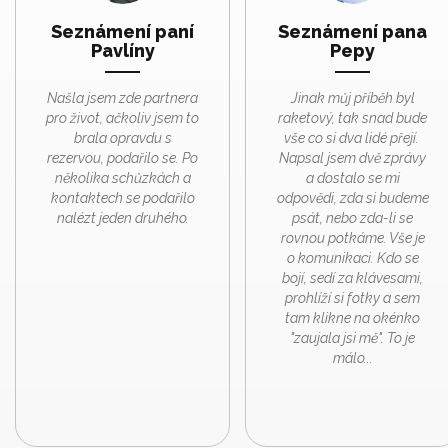
Seznámení paní
Seznámení pana
Pavlíny
Pepy
Našla jsem zde partnera
Jinak můj příběh byl
pro život, ačkoliv jsem to
raketový, tak snad bude
brala opravdu s
vše co si dva lidé přejí.
rezervou, podařilo se. Po
Napsal jsem dvě zprávy
několika schůzkách a
a dostalo se mi
kontaktech se podařilo
odpovědi, zda si budeme
nalézt jeden druhého.
psát, nebo zda-li se
rovnou potkáme. Vše je
o komunikaci. Kdo se
bojí, sedí za klávesami,
prohlíží si fotky a sem
tam klikne na okénko
"zaujala jsi mě". To je
málo...