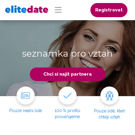
Registrovat
seznamka pro vztah
Chci si najít partnera
Pouze reální lidé
100 % profilů
Pouze lidé, kteří
prověřujeme
chtějí vztah