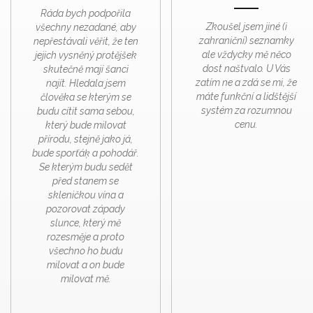
Ráda bych podpořila
Zkoušel jsem jiné (i
všechny nezadané, aby
zahraniční) seznamky
nepřestávali věřit, že ten
ale vždycky mě něco
jejich vysněný protějšek
dost naštvalo. U Vás
skutečně mají šanci
zatím ne a zdá se mi, že
najít. Hledala jsem
máte funkční a lidštější
člověka se kterým se
systém za rozumnou
budu cítit sama sebou,
cenu.
který bude milovat
přírodu, stejně jako já,
bude sporťáķ a pohodář.
Se kterým budu sedět
před stanem se
skleničkou vína a
pozorovat západy
slunce, který mě
rozesměje a proto
všechno ho budu
milovat a on bude
milovat mě.