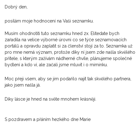
Dobrý den,
posílám moje hodnocení na Vaši seznamku.
Musím ohodnotiti tuto seznamku hned 2x. Elitedate bych
zařadila na velice výborné úrovni co se týče seznamovacích
portálů a opravdu zaplatit si za členství stojí za to. Seznamka už
pro mne nemá význam, protože díky ní jsem zde našla skvělého
přítele, s kterým zažívám nádherné chvíle, plánujeme společné
bydlení a kdo ví, ale začali jsme mluvit i o miminku.
Moc přeji všem, aby se jim podařilo najít tak skvělého partnera,
jako jsem našla já.
Díky lásce je hned na světe mnohem krásněji.
S pozdravem a přáním hezkého dne Marie