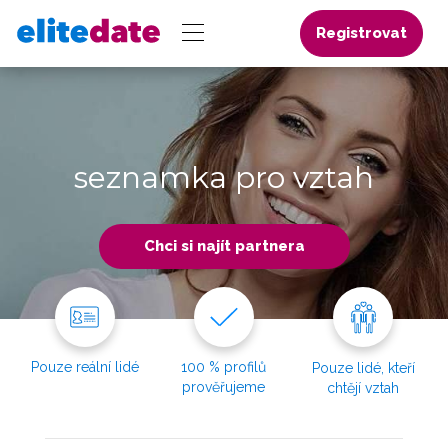
Registrovat
seznamka pro vztah
Chci si najít partnera
Pouze reální lidé
100 % profilů
Pouze lidé, kteří
prověřujeme
chtějí vztah