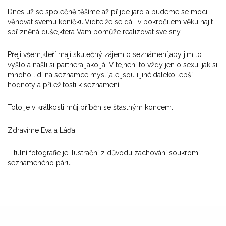
Dnes už se společně těšíme až přijde jaro a budeme se moci
věnovat svému koníčku.Vidíte,že se dá i v pokročilém věku najít
spřízněná duše,která Vám pomůže realizovat své sny.
Přeji všem,kteří mají skutečný zájem o seznámení,aby jim to
vyšlo a našli si partnera jako já. Víte,není to vždy jen o sexu, jak si
mnoho lidí na seznamce myslí,ale jsou i jiné,daleko lepší
hodnoty a příležitosti k seznámení.
Toto je v krátkosti můj příběh se šťastným koncem.
Zdravíme Eva a Láďa
Titulní fotografie je ilustrační z důvodu zachování soukromí
seznámeného páru.