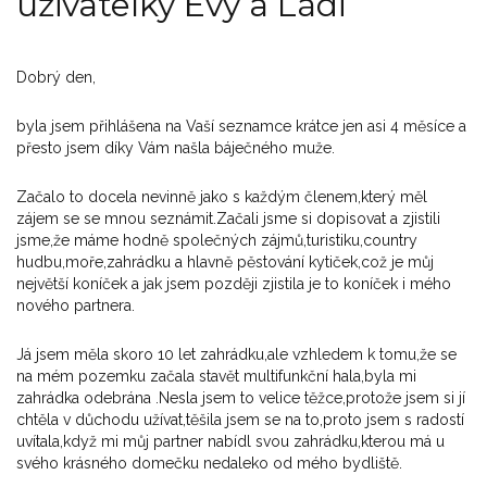
uživatelky Evy a Ládi
Dobrý den,
byla jsem přihlášena na Vaší seznamce krátce jen asi 4 měsíce a
přesto jsem díky Vám našla báječného muže.
Začalo to docela nevinně jako s každým členem,který měl
zájem se se mnou seznámit.Začali jsme si dopisovat a zjistili
jsme,že máme hodně společných zájmů,turistiku,country
hudbu,moře,zahrádku a hlavně pěstování kytiček,což je můj
největší koníček a jak jsem později zjistila je to koníček i mého
nového partnera.
Já jsem měla skoro 10 let zahrádku,ale vzhledem k tomu,že se
na mém pozemku začala stavět multifunkční hala,byla mi
zahrádka odebrána .Nesla jsem to velice těžce,protože jsem si jí
chtěla v důchodu užívat,těšila jsem se na to,proto jsem s radostí
uvítala,když mi můj partner nabídl svou zahrádku,kterou má u
svého krásného domečku nedaleko od mého bydliště.