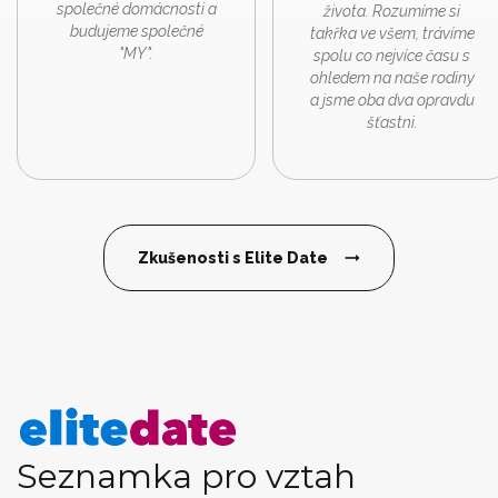
společné domácnosti a
života. Rozumíme si
budujeme společné
takřka ve všem, trávíme
"MY".
spolu co nejvíce času s
ohledem na naše rodiny
a jsme oba dva opravdu
šťastni.
Zkušenosti s Elite Date
Seznamka pro vztah