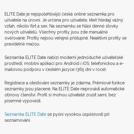
ELITE Date je nejspolehlivější česká online seznamka pro
uživatele na úrovni. Je určena pro uživatele, kteří hledají vážný
vztah, nikoliv flirt a sex. Na seznamku se hlásí denně stovky
nových uživatelů. Všechny profily jsou zde manuálně
ověřované. Profily nejsou veřejně přístupné. Neaktivní profily se
pravidelně mažou.
Seznamka ELITE Date nabízí moderní jednoduché uživatelské
prostředí, mobilní aplikaci pro Android i iOS, telefonickou a e-
mailovou podporu v českém jazyce (365 dní v roce).
Registrace a otestování seznamky je zdarma. Prémiové funkce
seznamky jsou placené. Na ELITE Date neprovádí automatické
obnovy členství. Profil si mohou uživatelé zrušit sami, bez
písemné výpovědi.
Seznamka ELITE Date
se pyšní vysokou úspěšností při
seznamování.