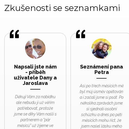
Zkušenosti se seznamkami
Napsali jste nám
Seznámení pana
- příběh
Petra
uživatele Dany a
Jaroslava
Asi po třech měsících mě
byl můj úsměv opětován
Děkuji Vám za nabídku
a i začali jsme si psát. Po
ale nebudu ji už věřím
několika zprávách jsme
potřebovat, protože
si sjednali osobní
jsme se díky Vám našli s
schůzku a dnes po pěti
partnerem a "pár
měsících mohu říct, že
měsíců" už žijeme ve
jsem našel lásku mého