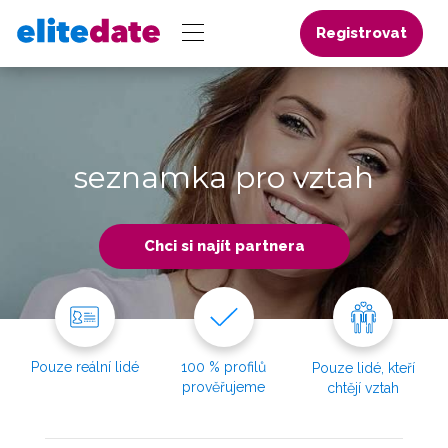
Registrovat
seznamka pro vztah
Chci si najít partnera
Pouze reální lidé
100 % profilů
Pouze lidé, kteří
prověřujeme
chtějí vztah