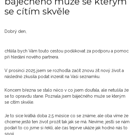
báječného muže se kterým
se cítím skvěle
Dobrý den,
chtěla bych Vám touto cestou poděkovat za podporu a pomoc
při hledání nového partnera.
V prosinci 2025 jsem se rozhodla začít znovu žít nový život a
následně zkusila podat inzerát na Vaši seznamku.
Koncem března se stalo něco v co jsem doufala, ale netušila že
se to opravdu stane. Poznala jsem báječného muže se kterým
se cítím skvěle.
Je to sice krátká doba 2,5 měsíce co se známe, ale oba víme že
chceme ještě ten život prožít tak jak se má. Nevíme, jestli se nám
podaří to co jsme si řekli, ale čas teprve ukáže jak hodně nás to
spojí.