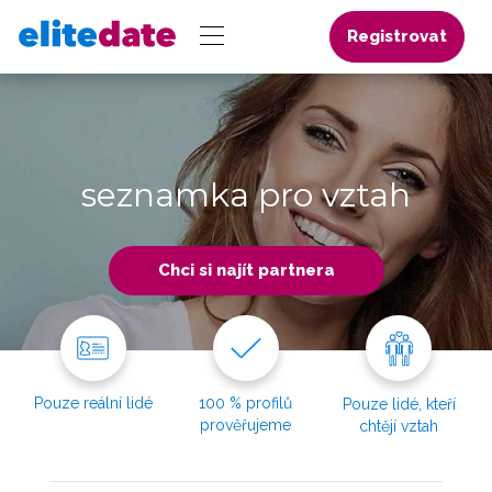
Registrovat
seznamka pro vztah
Chci si najít partnera
Pouze reální lidé
100 % profilů
Pouze lidé, kteří
prověřujeme
chtějí vztah