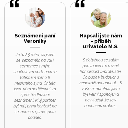
Seznámení paní
Napsali jste nám
Veroniky
- příběh
uživatele M.S.
Je to 2,5 roku, co jsem
S dotyčnou se zatím
se seznámila na vaší
pohybujeme v rovině
seznamce s mým
kamarádství-přátelství.
současným partnerem a
Co bude v budoucnu
tatínkem mého 8
nedokáži odhadnout... S
měsíčního syna. Chtěla
vaši seznamkou jsem
jsem vám poděkovat za
byl velmi spokojen a
zprostředkování
nevylučuji, že se v
seznámení. Můj partner
budoucnu vrátím...
byl můj první kontakt na
seznamce a jsme spolu
dodnes.