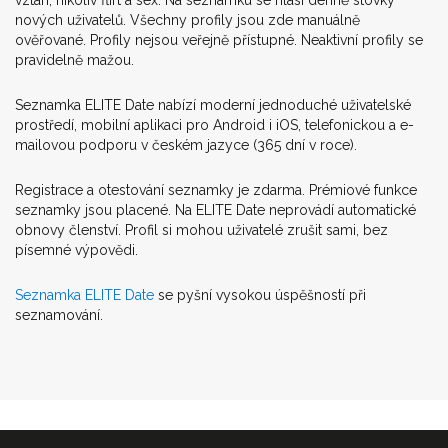
vztah, nikoliv flirt a sex. Na seznamku se hlásí denně stovky
nových uživatelů. Všechny profily jsou zde manuálně
ověřované. Profily nejsou veřejně přístupné. Neaktivní profily se
pravidelně mažou.
Seznamka ELITE Date nabízí moderní jednoduché uživatelské
prostředí, mobilní aplikaci pro Android i iOS, telefonickou a e-
mailovou podporu v českém jazyce (365 dní v roce).
Registrace a otestování seznamky je zdarma. Prémiové funkce
seznamky jsou placené. Na ELITE Date neprovádí automatické
obnovy členství. Profil si mohou uživatelé zrušit sami, bez
písemné výpovědi.
Seznamka ELITE Date
se pyšní vysokou úspěšností při
seznamování.