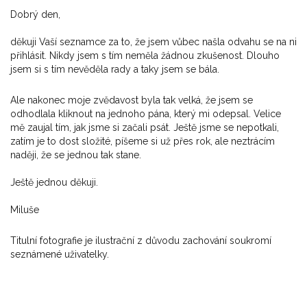
Dobrý den,
děkuji Vaší seznamce za to, že jsem vůbec našla odvahu se na ni
přihlásit. Nikdy jsem s tím neměla žádnou zkušenost. Dlouho
jsem si s tím nevěděla rady a taky jsem se bála.
Ale nakonec moje zvědavost byla tak velká, že jsem se
odhodlala kliknout na jednoho pána, který mi odepsal. Velice
mě zaujal tím, jak jsme si začali psát. Ještě jsme se nepotkali,
zatím je to dost složité, píšeme si už přes rok, ale neztrácím
naději, že se jednou tak stane.
Ještě jednou děkuji.
Miluše
Titulní fotografie je ilustrační z důvodu zachování soukromí
seznámené uživatelky.