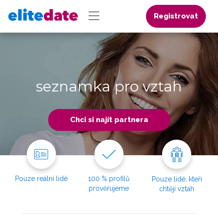
Registrovat
seznamka pro vztah
Chci si najít partnera
Pouze reální lidé
100 % profilů
Pouze lidé, kteří
prověřujeme
chtějí vztah