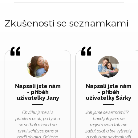
Zkušenosti se seznamkami
Napsali jste nám
Napsali jste nám
- příběh
- příběh
uživatelky Jany
uživatelky Šárky
Chvilku jsme si s
Jak jsme se seznámili? ...
přítelem psali, po týdnu
hned jak jsem se
se setkali a hned na
registrovala tak me
první schůzce jsme si
začal psát a byl vytrvalý
padli do oka. Od toho
a pak jsme se domluvili