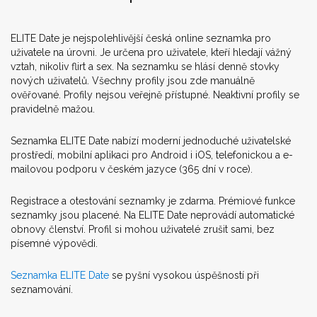
ELITE Date je nejspolehlivější česká online seznamka pro
uživatele na úrovni. Je určena pro uživatele, kteří hledají vážný
vztah, nikoliv flirt a sex. Na seznamku se hlásí denně stovky
nových uživatelů. Všechny profily jsou zde manuálně
ověřované. Profily nejsou veřejně přístupné. Neaktivní profily se
pravidelně mažou.
Seznamka ELITE Date nabízí moderní jednoduché uživatelské
prostředí, mobilní aplikaci pro Android i iOS, telefonickou a e-
mailovou podporu v českém jazyce (365 dní v roce).
Registrace a otestování seznamky je zdarma. Prémiové funkce
seznamky jsou placené. Na ELITE Date neprovádí automatické
obnovy členství. Profil si mohou uživatelé zrušit sami, bez
písemné výpovědi.
Seznamka ELITE Date
se pyšní vysokou úspěšností při
seznamování.