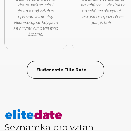
dne se vidíme velmi
na schůzce. ... vlastně ne
často a náš vztah je
na schůzce ale výletě....
opravdu velmi silný.
kde jsme se poznali vic
Nepamatuji se, kdy jsem
jak při kafi....
se v životě cítila tak moc
šťastná.
Zkušenosti s Elite Date
Seznamka pro vztah