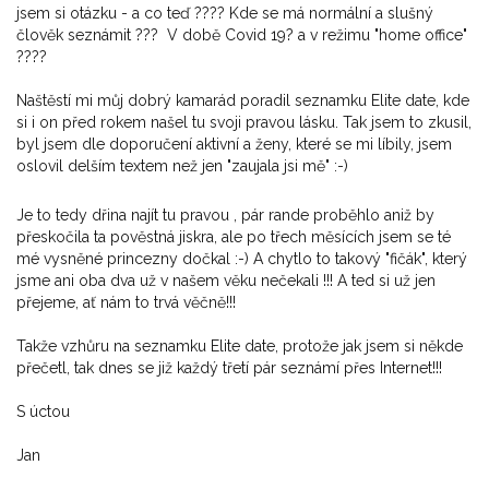
jsem si otázku - a co teď ???? Kde se má normální a slušný
člověk seznámit ??? V době Covid 19? a v režimu "home office"
????
Naštěstí mi můj dobrý kamarád poradil seznamku Elite date, kde
si i on před rokem našel tu svoji pravou lásku. Tak jsem to zkusil,
byl jsem dle doporučení aktivní a ženy, které se mi líbily, jsem
oslovil delším textem než jen "zaujala jsi mě" :-)
Je to tedy dřina najít tu pravou , pár rande proběhlo aniž by
přeskočila ta pověstná jiskra, ale po třech měsících jsem se té
mé vysněné princezny dočkal :-) A chytlo to takový "fičák", který
jsme ani oba dva už v našem věku nečekali !!! A ted si už jen
přejeme, ať nám to trvá věčně!!!
Takže vzhůru na seznamku Elite date, protože jak jsem si někde
přečetl, tak dnes se již každý třetí pár seznámí přes Internet!!!
S úctou
Jan