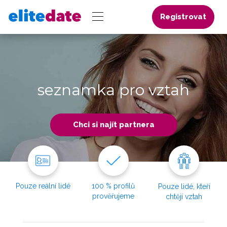
Registrovat
seznamka pro vztah
Chci si najít partnera
Pouze reální lidé
100 % profilů
Pouze lidé, kteří
prověřujeme
chtějí vztah