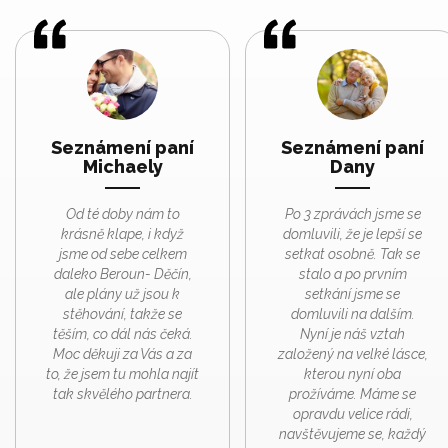
Seznámení paní
Seznámení paní
Michaely
Dany
Od té doby nám to
Po 3 zprávách jsme se
krásně klape, i když
domluvili, že je lepší se
jsme od sebe celkem
setkat osobně. Tak se
daleko Beroun- Děčín,
stalo a po prvním
ale plány už jsou k
setkání jsme se
stěhování, takže se
domluvili na dalším.
těším, co dál nás čeká.
Nyní je náš vztah
Moc děkuji za Vás a za
založený na velké lásce,
to, že jsem tu mohla najít
kterou nyní oba
tak skvělého partnera.
prožíváme. Máme se
opravdu velice rádi,
navštěvujeme se, každý