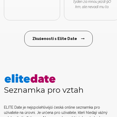
týden za mnou jezdí 9O
km, ale nevadí mu to.
Zkušenosti s Elite Date
Seznamka pro vztah
ELITE Date je nejspolehlivější česká online seznamka pro
uživatele na úrovni. Je určena pro uživatele, kteří hledají vážný