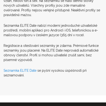
vztah, nikoliv flirt a sex. Na seznamku se hlásí denně stovky
nových uživatelů. Všechny profily jsou zde manuálně
ověřované. Profily nejsou veřejně přístupné. Neaktivní profily se
pravidelně mažou.
Seznamka ELITE Date nabízí moderní jednoduché uživatelské
prostředí, mobilní aplikaci pro Android i iOS, telefonickou a e-
mailovou podporu v českém jazyce (365 dní v roce).
Registrace a otestování seznamky je zdarma. Prémiové funkce
seznamky jsou placené. Na ELITE Date neprovádí automatické
obnovy členství. Profil si mohou uživatelé zrušit sami, bez
písemné výpovědi.
Seznamka ELITE Date
se pyšní vysokou úspěšností při
seznamování.