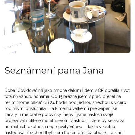
Seznámení pana Jana
Doba "Covidová" mi jako mnoha dalším lidem v ČR obrátila život
totálně vzhůru nohama. Od 15.března jsem v práci přešel na
režim "home office" čili 24 hodin pod jednou střechou s vícero
rodinnými příslušníky..... a k mému velkému překvapení se
začaly u mé drahé polovičky (nebyli jsme naštěstí svoji)
projevovat některé morálně-volní vlastnosti, které by se asi za
normálních okolností neprojevily vůbec .... takže v květnu
následoval rozchod (byl jsem hozen přes palubu :-( ....a kladl