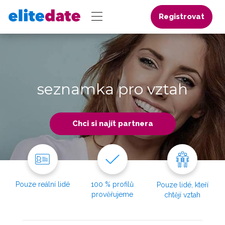
Registrovat
seznamka pro vztah
Chci si najít partnera
Pouze reální lidé
100 % profilů
Pouze lidé, kteří
prověřujeme
chtějí vztah