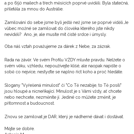
a po 650 mailech a třech měsících poprvé uviděli. Byla statečná,
přiletěla za mnou do Austrálie.
Zamilování do sebe jsme byli ještě než jsme se poprvé viděli.Je
vůbec možné se zamilovat do člověka kterého jste nikdy
neviděli? Ano, je, ale musíte mít čisté srdce i úmysly.
Oba náš vztah považujeme za dárek z Nebe, za zázrak.
Rada na závěr. Ve svém Profilu VŽDY mluvte pravdu. Nelžete o
svém věku, vzhledu, nepoužívejte klišé, ale naopak napište o
sobě co nejvíce, nestyďte se naplno říct koho a proč hledáte.
Slogany "Vyřešená minulost" či "Co Tě nezabije, to Tě posílí"
jsou hloupé a nicneříkající. Minulost je s Vámi vždy, ať chcete
nebo nechcete, nezměníte jí. Jediné co můžete změnit, je
přítomnost a budoucnost.
Znovu se zamilovat je DAR, který je nádherné dávat i dostávat.
Mějte se dobře.