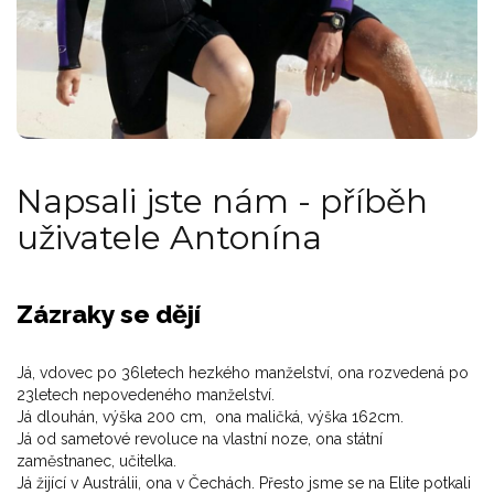
Napsali jste nám - příběh
uživatele Antonína
Zázraky se dějí
Já, vdovec po 36letech hezkého manželství, ona rozvedená po
23letech nepovedeného manželství.
Já dlouhán, výška 200 cm, ona maličká, výška 162cm.
Já od sametové revoluce na vlastní noze, ona státní
zaměstnanec, učitelka.
Já žijící v Austrálii, ona v Čechách. Přesto jsme se na Elite potkali