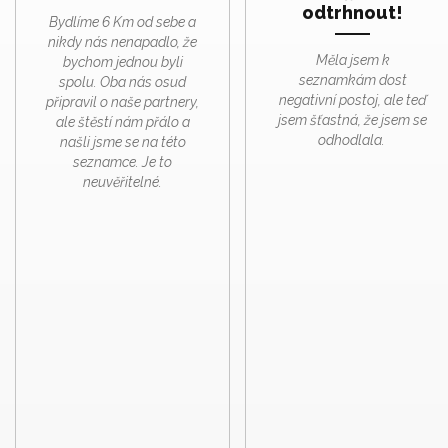
odtrhnout!
Bydlíme 6 Km od sebe a
nikdy nás nenapadlo, že
Měla jsem k
bychom jednou byli
seznamkám dost
spolu. Oba nás osud
negativní postoj, ale teď
připravil o naše partnery,
jsem šťastná, že jsem se
ale štěstí nám přálo a
odhodlala.
našli jsme se na této
seznamce. Je to
neuvěřitelné.