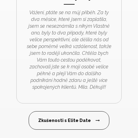
Vážení, ptáte se na můj příběh. Za ty
dva měsíce, které jsem si zaplatila,
jsem se neseznámila s nikým Vlastně
ano, byly to dva případy, které byly
velice perspektivní, ale dělila nás od
sebe poměrně velká vzdálenost, takže
jsem to raději ukončila. Chtěla bych
Vám touto cestou poděkovat,
zachovali jste se k moji osobě velice
pěkně a přeji Vám do dalšího
podnikání hodně zdaru a ještě více
spokojených klientů. Míla. Děkuji!!
Zkušenosti s Elite Date