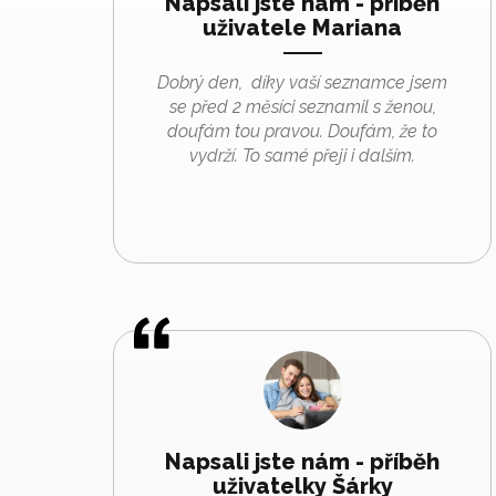
Napsali jste nám - příběh
uživatele Mariana
Dobrý den, díky vaší seznamce jsem
se před 2 měsíci seznamil s ženou,
doufám tou pravou. Doufám, že to
vydrží. To samé přeji i dalším.
Napsali jste nám - příběh
uživatelky Šárky