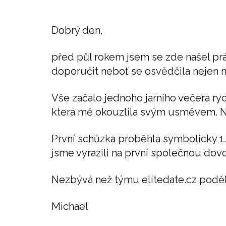
Dobrý den,
před půl rokem jsem se zde našel prá
doporučit neboť se osvědčila nejen
Vše začalo jednoho jarního večera r
která mě okouzlila svým usměvem. Ná
První schůzka proběhla symbolicky 1. 
jsme vyrazili na první společnou dovo
Nezbývá než týmu elitedate.cz poděk
Michael