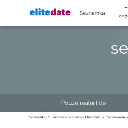
T
Seznamka
sez
s
Pouze reální lidé
Seznamka
Recenze seznamky Elite Date
Seznámení p