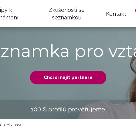
ipy k
Zkušenosti se
Kontakt
námení
seznamkou
eznamka pro vzt
Chci si najít partnera
100 % profilů prověřujeme
ana Michaela