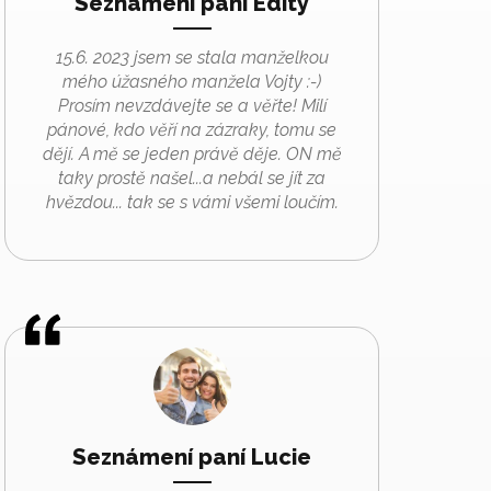
Seznámení paní Edity
15.6. 2023 jsem se stala manželkou
mého úžasného manžela Vojty :-)
Prosím nevzdávejte se a věřte! Milí
pánové, kdo věří na zázraky, tomu se
dějí. A mě se jeden právě děje. ON mě
taky prostě našel...a nebál se jít za
hvězdou... tak se s vámi všemi loučím.
Seznámení paní Lucie