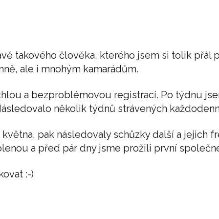
vě takového člověka, kterého jsem si tolik přál
 mně, ale i mnohým kamarádům.
ychlou a bezproblémovou registrací. Po týdnu j
sledovalo několik týdnů strávených každodenní 
května, pak následovaly schůzky další a jejich fr
lenou a před pár dny jsme prožili první společné
ovat :-)