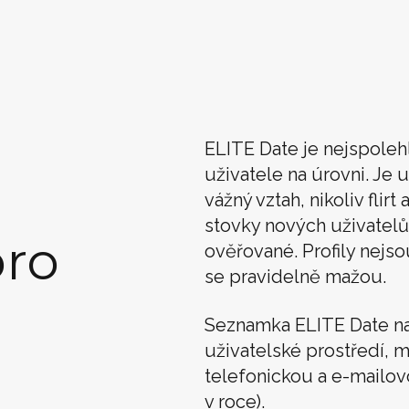
ELITE Date je nejspoleh
uživatele na úrovni. Je u
vážný vztah, nikoliv flir
stovky nových uživatelů
ro
ověřované. Profily nejso
se pravidelně mažou.
Seznamka ELITE Date n
uživatelské prostředí, m
telefonickou a e-mailo
v roce).