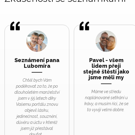
Seznámení pana
Pavel - všem
Lubomíra
lidem přeji
stejné štěstí jako
jsme měli my
Chtěl bych Vám
poděkovat za to, že po
Máme ve středu
dlouholetém manželství
naplánované setkání u
jsem v 55 letech díky
kávy, a musím říci, že se
Vašemu portálu znovu
to vyvíjí velmi dobře.
objevil lásku,
jedinečnost, souznění,
důvěru a úctu v kteréž
jsem již přestával
doufat...