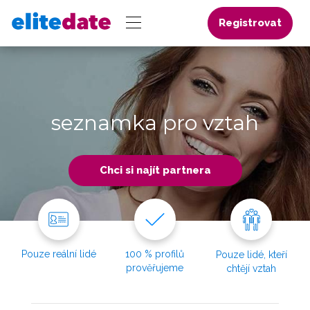
Registrovat
seznamka pro vztah
Chci si najít partnera
Pouze reální lidé
100 % profilů
Pouze lidé, kteří
prověřujeme
chtějí vztah