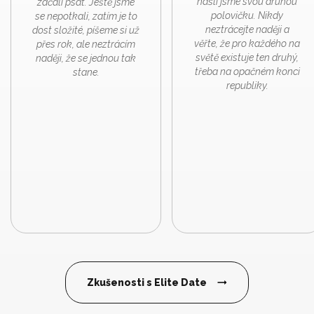
našli jsme svou druhou
začali psát. Ještě jsme
polovičku. Nikdy
se nepotkali, zatím je to
neztrácejte naději a
dost složité, píšeme si už
věřte, že pro každého na
přes rok, ale neztrácím
světě existuje ten druhý,
naději, že se jednou tak
třeba na opačném konci
stane.
republiky.
Zkušenosti s Elite Date