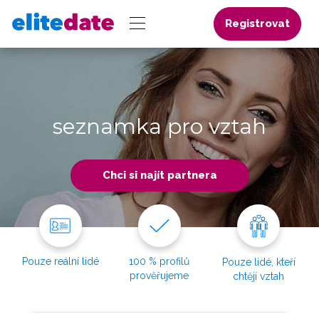
Registrovat
seznamka pro vztah
Chci si najít partnera
Pouze reální lidé
100 % profilů
Pouze lidé, kteří
prověřujeme
chtějí vztah