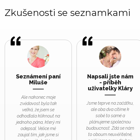
Zkušenosti se seznamkami
Seznámení paní
Napsali jste nám
Miluše
- příběh
uživatelky Kláry
Ale nakonec moje
Jsme teprve na začátku,
zvědavost byla tak
ale oba dva cítíme k
velká, že jsem se
sobě to samé a
odhodlala kliknout na
plánujeme společnou
jednoho pána, který mi
budoucnost. Zdá se nám
odepsal. Velice mě
to oboum neuvěřitelné,
zaujal tím, jak jsme si