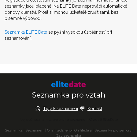
Registrace a otestování seznamky je zdarma. Prémiové funkce
seznamky jsou placené. Na ELITE Date neprovádí automatické
obnovy členství. Profil si mohou uživatelé zrušit sami, bez
písemné výpovědi.
Seznamka ELITE Date
se pyšní vysokou úspěšností při
seznamování.
Seznamka pro vztah
Tipy k seznámení
Kontakt
Nejlepší seznamka pro online seznámení © 2026 EliteDate
Seznamka
|
Seznámení
|
Ona hledá jeho
|
On hledá ji
|
Seznamka pro seniory
|
Gay seznamka