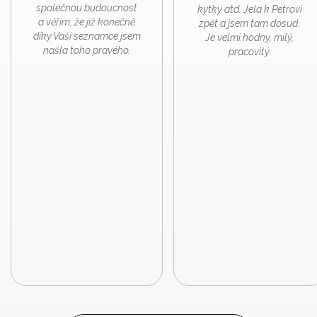
společnou budoucnost
kytky atd. Jela k Petrovi
a věřím, že již konečně
zpět a jsem tam dosud.
díky Vaší seznamce jsem
Je velmi hodny, milý,
našla toho pravého.
pracovitý.