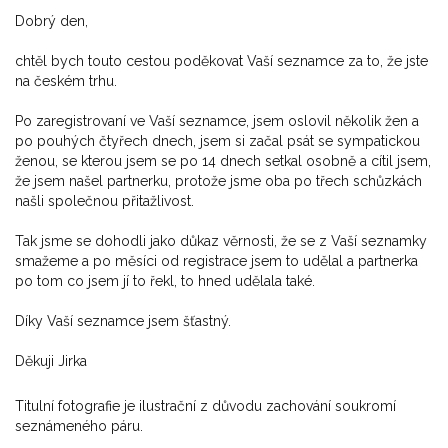
Dobrý den,
chtěl bych touto cestou poděkovat Vaší seznamce za to, že jste
na českém trhu.
Po zaregistrovaní ve Vaší seznamce, jsem oslovil několik žen a
po pouhých čtyřech dnech, jsem si začal psát se sympatickou
ženou, se kterou jsem se po 14 dnech setkal osobně a cítil jsem,
že jsem našel partnerku, protože jsme oba po třech schůzkách
našli společnou přitažlivost.
Tak jsme se dohodli jako důkaz věrnosti, že se z Vaší seznamky
smažeme a po měsíci od registrace jsem to udělal a partnerka
po tom co jsem jí to řekl, to hned udělala také.
Díky Vaší seznamce jsem šťastný.
Děkuji Jirka
Titulní fotografie je ilustrační z důvodu zachování soukromí
seznámeného páru.