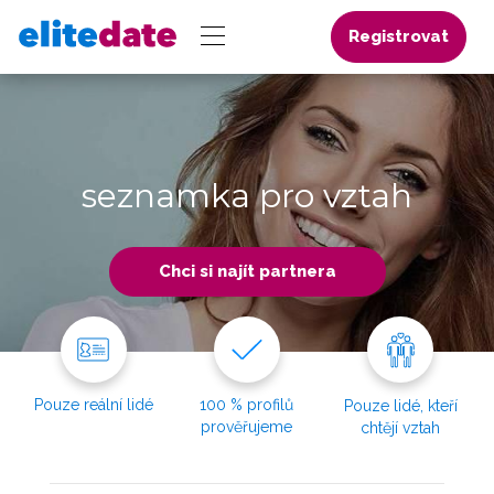
Registrovat
seznamka pro vztah
Chci si najít partnera
Pouze reální lidé
100 % profilů
Pouze lidé, kteří
prověřujeme
chtějí vztah