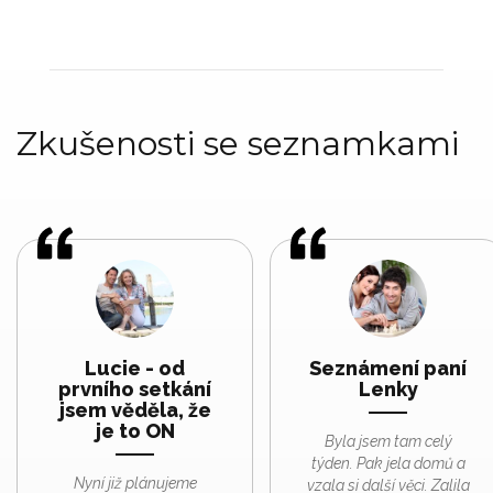
Zkušenosti se seznamkami
Lucie - od
Seznámení paní
prvního setkání
Lenky
jsem věděla, že
je to ON
Byla jsem tam celý
týden. Pak jela domů a
Nyní již plánujeme
vzala si další věci. Zalila