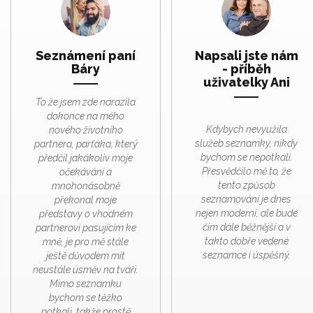
Seznámení paní
Napsali jste nám
Báry
- příběh
uživatelky Ani
To že jsem zde narazila
dokonce na mého
Kdybych nevyužila
nového životního
služeb seznamky, nikdy
partnera, parťáka, který
bychom se nepotkali.
předčil jakákoliv moje
Přesvědčilo mě to, že
očekávání a
tento způsob
mnohonásobně
seznamování je dnes
překonal moje
nejen moderní, ale bude
představy o vhodném
čím dále běžnější a v
partnerovi pasujícím ke
takto dobře vedené
mně, je pro mě stále
seznamce i úspěšný.
ještě důvodem mít
neustále úsměv na tváři.
Mimo seznamku
bychom se těžko
potkali, takže prostě