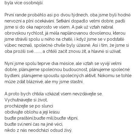
byla více osobnější.
První rande proběhlo asi po dvou týdnech, oba jsme byli hodně
nervozní a plní očekávání. Setkání dopadlo velmi dobře, padli
jsme si do oka naprosto ve všem. A pak už vztah nabral
obrovskou rychlost, já měla naplánovanou dovolenou, kterou
jsme strávili spolu u něho na chatě, i když jsme se v podstatě
vůbec neznali, společně chvíle byly úžasné. Asi i tím, že jsme si
oba prožili své........, a chtěli začít znovu žít, a hlavně si užívat.
Nyní jsme spolu teprve dva měsíce, ale vztah se vyvíjí velmi
dobře, plánujeme společnou budoucnost, plánujeme společné
bydlení, plánujeme spoustu společných aktivit. Někomu se tohle
může zdát bláznivé, ale my jsme šťastní.
A proto bych chtěla vzkázat všem nevzdávejte se.
Vychutnávejte si život,
procházejte se po slunci
obdivujte oblohu a její krásu
buďte praštění,buďte milí,buďte vtipní,
buďte sví,není čas na jiné věci,
nikdo z nás neodchází odsud živý.