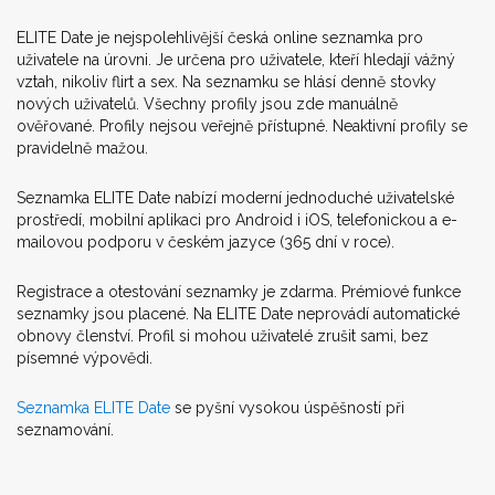
ELITE Date je nejspolehlivější česká online seznamka pro
uživatele na úrovni. Je určena pro uživatele, kteří hledají vážný
vztah, nikoliv flirt a sex. Na seznamku se hlásí denně stovky
nových uživatelů. Všechny profily jsou zde manuálně
ověřované. Profily nejsou veřejně přístupné. Neaktivní profily se
pravidelně mažou.
Seznamka ELITE Date nabízí moderní jednoduché uživatelské
prostředí, mobilní aplikaci pro Android i iOS, telefonickou a e-
mailovou podporu v českém jazyce (365 dní v roce).
Registrace a otestování seznamky je zdarma. Prémiové funkce
seznamky jsou placené. Na ELITE Date neprovádí automatické
obnovy členství. Profil si mohou uživatelé zrušit sami, bez
písemné výpovědi.
Seznamka ELITE Date
se pyšní vysokou úspěšností při
seznamování.