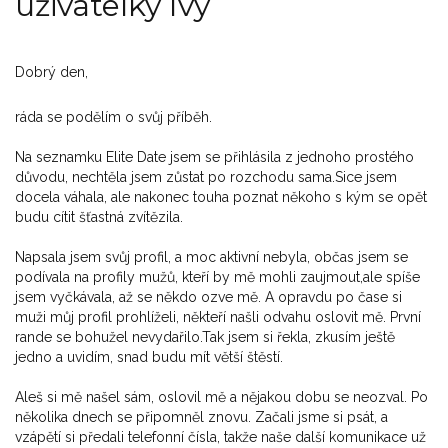
uživatelky Ivy
Dobrý den,
ráda se podělím o svůj příběh.
Na seznamku Elite Date jsem se přihlásila z jednoho prostého
důvodu, nechtěla jsem zůstat po rozchodu sama.Sice jsem
docela váhala, ale nakonec touha poznat někoho s kým se opět
budu cítit šťastná zvítězila.
Napsala jsem svůj profil, a moc aktivní nebyla, občas jsem se
podívala na profily mužů, kteří by mě mohli zaujmout,ale spíše
jsem vyčkávala, až se někdo ozve mě. A opravdu po čase si
muži můj profil prohlíželi, někteří našli odvahu oslovit mě. První
rande se bohužel nevydařilo.Tak jsem si řekla, zkusím ještě
jedno a uvidím, snad budu mít větší štěstí.
Aleš si mě našel sám, oslovil mě a nějakou dobu se neozval. Po
několika dnech se připomněl znovu. Začali jsme si psát, a
vzápětí si předali telefonní čísla, takže naše další komunikace už