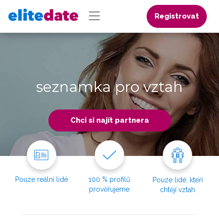
Registrovat
seznamka pro vztah
Chci si najít partnera
Pouze reální lidé
100 % profilů
Pouze lidé, kteří
prověřujeme
chtějí vztah