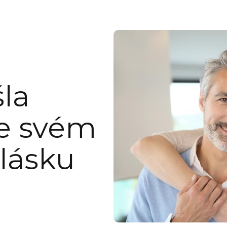
šla
ve svém
lásku