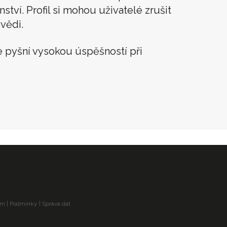
tví. Profil si mohou uživatelé zrušit
vědi.
 pyšní vysokou úspěšností při
am
|
Podmínky
|
Správa dat