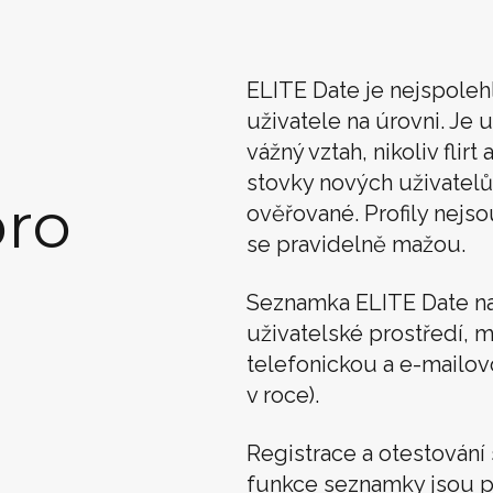
ELITE Date je nejspoleh
uživatele na úrovni. Je u
vážný vztah, nikoliv flir
stovky nových uživatelů
ro
ověřované. Profily nejso
se pravidelně mažou.
Seznamka ELITE Date n
uživatelské prostředí, m
telefonickou a e-mailo
v roce).
Registrace a otestován
funkce seznamky jsou p