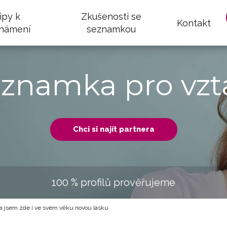
ipy k
Zkušenosti se
Kontakt
námení
seznamkou
eznamka pro vzt
Chci si najít partnera
100 % profilů prověřujeme
a jsem zde i ve svém věku novou lásku