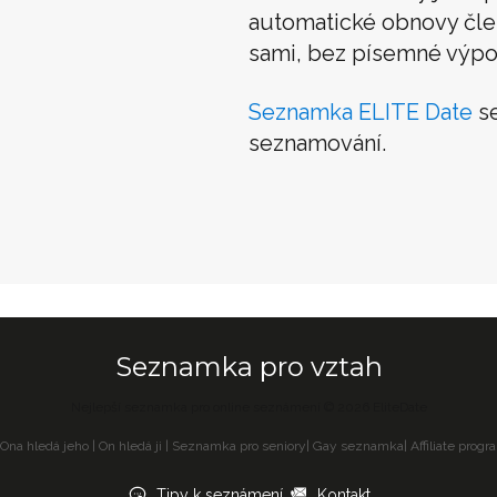
automatické obnovy člens
sami, bez písemné výpo
Seznamka ELITE Date
se
seznamování.
Seznamka pro vztah
Nejlepší seznamka pro online seznámení © 2026 EliteDate
Ona hledá jeho
|
On hledá ji
|
Seznamka pro seniory
|
Gay seznamka
|
Affiliate progr
Tipy k seznámení
Kontakt