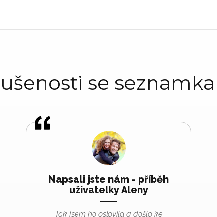
ušenosti se seznamk
Napsali jste nám - příběh
uživatelky Aleny
Tak jsem ho oslovila a došlo ke