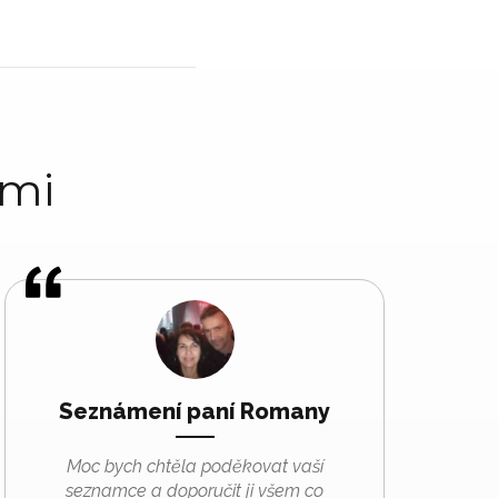
ami
Seznámení paní Romany
Moc bych chtěla poděkovat vaší
seznamce a doporučit ji všem co