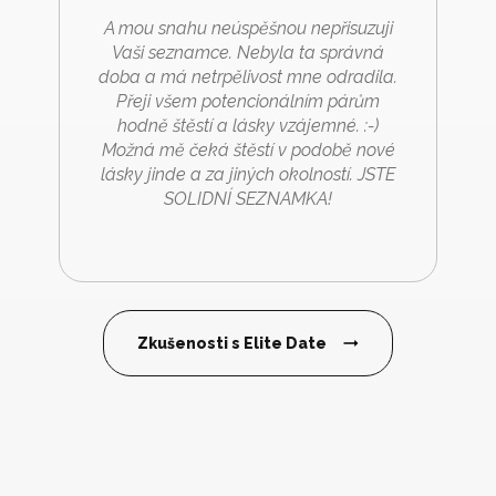
A mou snahu neúspěšnou nepřisuzuji
Vaši seznamce. Nebyla ta správná
doba a má netrpělivost mne odradila.
Přeji všem potencionálním párům
hodně štěstí a lásky vzájemné. :-)
Možná mě čeká štěstí v podobě nové
lásky jinde a za jiných okolností. JSTE
SOLIDNÍ SEZNAMKA!
Zkušenosti s Elite Date