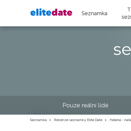
T
Seznamka
sez
s
Pouze reální lidé
Seznamka
Recenze seznamky Elite Date
Helena - našl