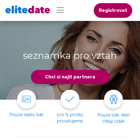
Registrovat
seznamka pro vztah
Chci si najít partnera
Pouze reální lidé
100 % profilů
Pouze lidé, kteří
prověřujeme
chtějí vztah