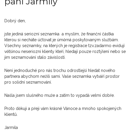
paní Jarmily
Dobrý den,
jste jediná seriozní seznamka a myslím, že finanční částka
kterou si necháte účtovat je úměrná poskytovaným službám.
Všechny seznamky, na kterých je registrace tzv.zadarmo evidují
většinou neseriozní klienty kteří, hledají pouze roztýlení nebo se
jim seznamování stalo závislostí.
Není jednoduché pro nás trochu odrostlejší hledat nového
partnera abychom nežili sami. Vaše seznamka vytváří prostor
pro solidní seznamování.
Našla jsem slušného muže a zatím to vypadá velmi dobře.
Proto děkuji a přeji vám krásné Vánoce a mnoho spokojených
klientů.
Jarmila