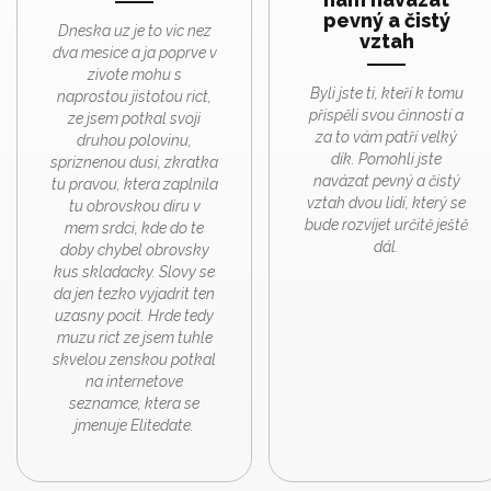
pevný a čistý
Dneska uz je to vic nez
vztah
dva mesice a ja poprve v
zivote mohu s
Byli jste ti, kteří k tomu
naprostou jistotou rict,
přispěli svou činností a
ze jsem potkal svoji
za to vám patří velký
druhou polovinu,
dík. Pomohli jste
spriznenou dusi, zkratka
navázat pevný a čistý
tu pravou, ktera zaplnila
vztah dvou lidí, který se
tu obrovskou diru v
bude rozvíjet určitě ještě
mem srdci, kde do te
dál.
doby chybel obrovsky
kus skladacky. Slovy se
da jen tezko vyjadrit ten
uzasny pocit. Hrde tedy
muzu rict ze jsem tuhle
skvelou zenskou potkal
na internetove
seznamce, ktera se
jmenuje Elitedate.