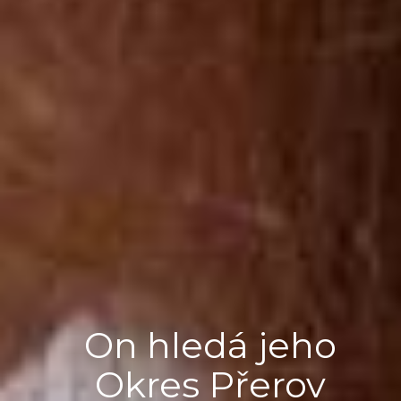
On hledá jeho
Okres Přerov