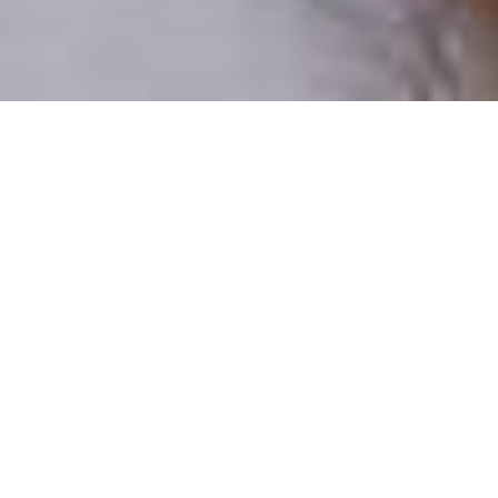
Pouze reální lidé
100 % profilů prověřujeme