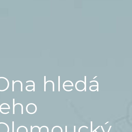
Ona hledá
jeho
Olomoucký