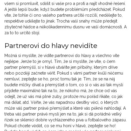
všem si promluvit, sdělit si vaše pro a proti a najít vhodné řešení.
A ještě lepší bude, když budete problémům předcházet. Pokud
víte, že tohle či ono vašeho partnera určitě rozčílí, nedělejte to,
respektive udělejte to jinak. Trocha vaší snahy může předejít
zbytečné hádce a několikadennímu dusnu ve vaší domácnosti. A
za to to určitě stojí.
Partnerovi do hlavy nevidíte
Možná si myslíte, že vidíte partnerovi do hlavy a všechno víte
nejlépe. Jenže to je omyl. Tím, že si myslíte, že víte, o čem
partner přemýšlí, si v hlavě utváříte jen příběhy, kterým dříve
nebo později začnete věřit. Pokud s vámi partner kvůli něčemu
nemluví, zeptejte se ho, proč tomu tak je. Tím, že se na něj
budete mlčky dívat a přemýšlet o tom, co si o vás asi tak myslí
přijdete maximálně tak na to, že někoho má, že chce od vás
odejít, že už vás má plné zuby, protože mu pořád říkáte, co jak
má dělat, atd. Věřte, že vás napadnou desítky věcí, o kterých
může váš partner právě přemýšlet a které vás pěkně nahlodají. A
třeba váš partner právě myslí jen na to, jak si dá pořádně velký
řízek se sklenicí dobře vychlazeného piva u fotbalového zápasu.
Pokud chcete vědět, co se mu honí v hlavě, zeptejte se ho!