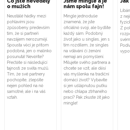
Co jste nevěděly
Jsme mingle a je
Jak
o mužích
nám spolu fajn!
Líbán
Neustálé hádky mezi
Mingle jednoduše
z nej
pohlavími jsou
znamená, že jste
fyzic
způsobeny především
oficiálně svoji, ale bydlíte
Z po
tím, že si partneři
každý sám. Podobný
rozp
navzájem nerozumějí.
život jako u singles, jen s
svému
Spousta věcí je přitom
tím rozdílem, že singles
Podív
podobná, jen o malinko
na vdávání či ženění
vypov
posunutá! Nevěříte?
nemají ani pomyšlení.
Přečtěte si následující
Milujete svého partnera a
tajnosti ze světa mužů.
chcete se vzít, ale děsí
Tím, že své partnery
vás myšlenka na tradiční
pochopíte, zlepšíte
domácí život? Vybavíte
nejen pohled na ně
si jen ušlápnutou puťku
samotné, ale i na váš
nebo chlapa ztrhaného
vztah.
prací? Pak zkuste žít jako
mingle!