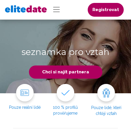
Registrovat
seznamka pro vztah
Chci si najít partnera
Pouze reální lidé
100 % profilů
Pouze lidé, kteří
prověřujeme
chtějí vztah