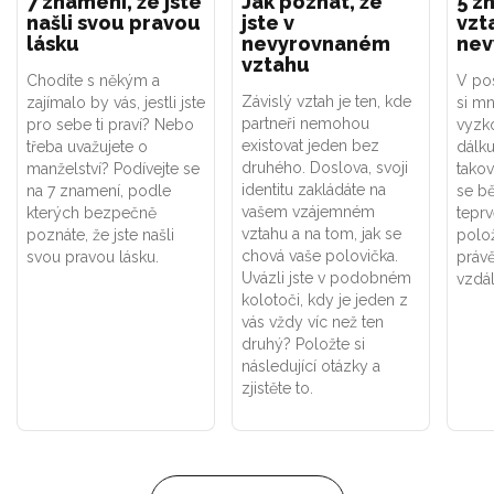
7 znamení, že jste
Jak poznat, že
5 z
našli svou pravou
jste v
vzt
lásku
nevyrovnaném
nev
vztahu
Chodíte s někým a
V po
Závislý vztah je ten, kde
zajímalo by vás, jestli jste
si mn
partneři nemohou
pro sebe ti praví? Nebo
vyzk
existovat jeden bez
třeba uvažujete o
dálku
druhého. Doslova, svoji
manželství? Podívejte se
takov
identitu zakládáte na
na 7 znamení, podle
se b
vašem vzájemném
kterých bezpečně
teprv
vztahu a na tom, jak se
poznáte, že jste našli
polož
chová vaše polovička.
svou pravou lásku.
právě
Uvázli jste v podobném
vzdál
kolotoči, kdy je jeden z
vás vždy víc než ten
druhý? Položte si
následující otázky a
zjistěte to.