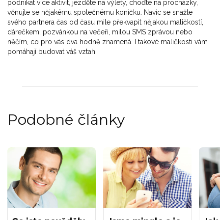
podnikat více aktivit, jezděte na výlety, choďte na procházky,
věnujte se nějakému společnému koníčku. Navíc se snažte
svého partnera čas od času mile překvapit nějakou maličkostí,
dárečkem, pozvánkou na večeři, milou SMS zprávou nebo
něčím, co pro vás dva hodně znamená. I takové maličkosti vám
pomáhají budovat váš vztah!
Podobné články