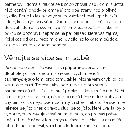
partnerovi i doma a naučte se k sobě chovat v soukromí s úctou.
Milé jednání je vždy příjemnější pro obě strany, než protivné
výkřiky. Berte to tak, že když se dokážete chovat lépe k cizím
lidem, ke kterým vás vůbec žádné city nepoutají, měli byste to
dokázat i doma se svými nejbližšími. Zkuste začít maličkostmi,
pěkně se pozdravit, zeptat se na pár otázek, které vás zajímají,
říci si čas od času něco milého. Uvidíte, že to časem půjde a
vaším vztahem zavládne pohoda.
Věnujte se více sami sobě
Pokud máte pocit, že vaše láska připomíná spíše vztah
dlouholetých kamarádů, nikoliv vášnivých milenců,
zapřemýšlejte o tom, proč tomu tak je. Možná vám chybí to, co
sexu předchází. Trocha něhy, pocitu, že jste pro sebe s
partnerem důležití. Zkuste mu / jí dokázat, že se máte rádi. Stačí
letmé objetí na uvítanou, několik polibků během dne, pohlazení,
chycení za ruku, vyslovení pár milých slov. Třeba to, že své milé
řeknete, že jí to dnes opravdu sluší, že to jídlo, které uvařila, bylo
výborné, že poděkujete svému muži za to, co pro vás právě
udělal. Prostě něco v tom smyslu. Každá maličkost, která může
toho druhého potěšit, vám bude k dobru. Začněte spolu