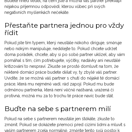
Budete hned vědět, na čem jste a možná vás partner překvapí
nějakou příjemnou odpovědí, kterou vůbec při svých
negativních myšlenkách nečekáte.
Přestaňte partnera jednou pro vždy
řídit
Pokud jste tím typem, který neustále někoho diriguje, směruje
nebo někým manipuluje, nedělejte to. Pokud chcete udržet
doma pořádek, chcete, aby si po sobě partner uklízel, aby vám
pomáhal s tím, čím potřebujete, výčitky, nadávky ani neustálé
kritizování to nespraví. Zkuste se prostě domluvit na tom, že
některé domácí práce budete dělat vy, ty zbylé váš partner.
Uvidíte, že se možná váš partner s chutí do nějaké té domácí
práce, která mu nejméně vadí, rád zapojí. Pokud mu bude
odměnou partnerka, která není věčně naštvaná, uražená či
protivná, možná mu za to trochu té práce navíc bude stát.
Buďte na sebe s partnerem milí
Pokud na sebe s partnerem neustále jen štěkáte, zkuste to
změnit. Pokud se dokážete přemoci před cizími lidmi a mluvit s
vaším partnerem zcela normálně, změňte tento svůj postoj k