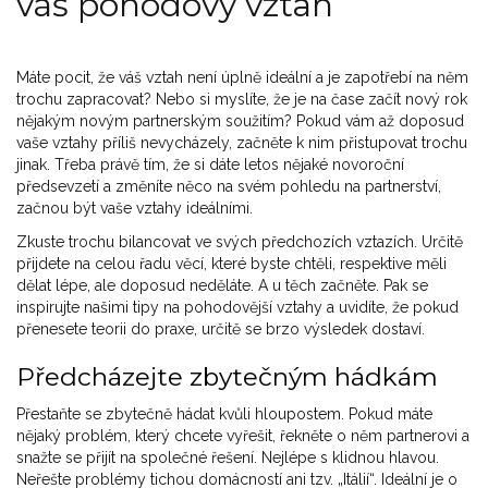
váš pohodový vztah
Máte pocit, že váš vztah není úplně ideální a je zapotřebí na něm
trochu zapracovat? Nebo si myslíte, že je na čase začít nový rok
nějakým novým partnerským soužitím? Pokud vám až doposud
vaše vztahy příliš nevycházely, začněte k nim přistupovat trochu
jinak. Třeba právě tím, že si dáte letos nějaké novoroční
předsevzetí a změníte něco na svém pohledu na partnerství,
začnou být vaše vztahy ideálními.
Zkuste trochu bilancovat ve svých předchozích vztazích. Určitě
přijdete na celou řadu věcí, které byste chtěli, respektive měli
dělat lépe, ale doposud neděláte. A u těch začněte. Pak se
inspirujte našimi tipy na pohodovější vztahy a uvidíte, že pokud
přenesete teorii do praxe, určitě se brzo výsledek dostaví.
Předcházejte zbytečným hádkám
Přestaňte se zbytečně hádat kvůli hloupostem. Pokud máte
nějaký problém, který chcete vyřešit, řekněte o něm partnerovi a
snažte se přijít na společné řešení. Nejlépe s klidnou hlavou.
Neřešte problémy tichou domácností ani tzv. „Itálií“. Ideální je o