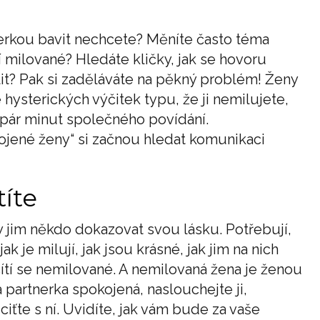
nerkou bavit nechcete? Měníte často téma
milované? Hledáte kličky, jak se hovoru
it? Pak si zaděláváte na pěkný problém! Ženy
hysterických výčitek typu, že ji nemilujete,
a pár minut společného povídání.
jené ženy“ si začnou hledat komunikaci
títe
 jim někdo dokazovat svou lásku. Potřebují,
 jak je milují, jak jsou krásné, jak jim na nich
cítí se nemilované. A nemilovaná žena je ženou
 partnerka spokojená, naslouchejte ji,
uciťte s ní. Uvidíte, jak vám bude za vaše