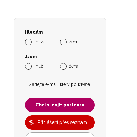
Hledám
muže
ženu
Jsem
muž
žena
Chci si najít partnera
Přihlášení přes seznam