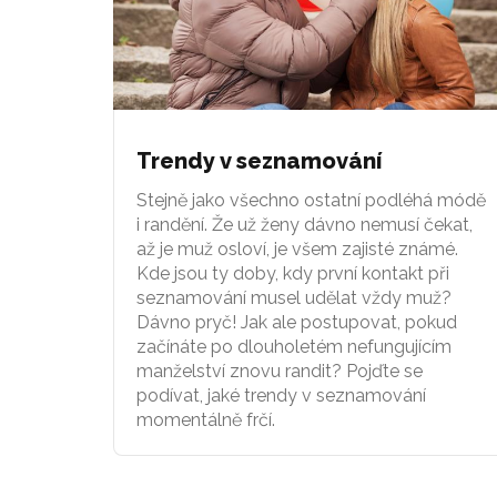
Trendy v seznamování
Stejně jako všechno ostatní podléhá módě
i randění. Že už ženy dávno nemusí čekat,
až je muž osloví, je všem zajisté známé.
Kde jsou ty doby, kdy první kontakt při
seznamování musel udělat vždy muž?
Dávno pryč! Jak ale postupovat, pokud
začínáte po dlouholetém nefungujícím
manželství znovu randit? Pojďte se
podívat, jaké trendy v seznamování
momentálně frčí.