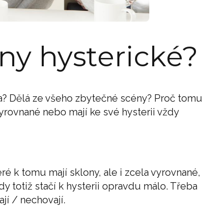
ny hysterické?
ka? Dělá ze všeho zbytečné scény? Proč tomu
rovnané nebo mají ke své hysterii vždy
é k tomu mají sklony, ale i zcela vyrovnané,
 totiž stačí k hysterii opravdu málo. Třeba
ají / nechovají.