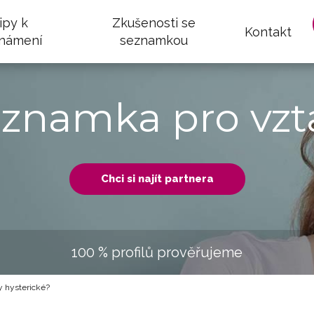
ipy k
Zkušenosti se
Kontakt
námení
seznamkou
eznamka pro vzt
Chci si najít partnera
100 % profilů prověřujeme
y hysterické?