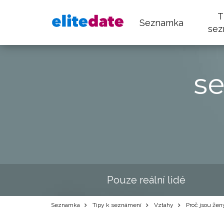
T
Seznamka
sez
s
Pouze reální lidé
Seznamka
Tipy k seznámení
Vztahy
Proč jsou žen