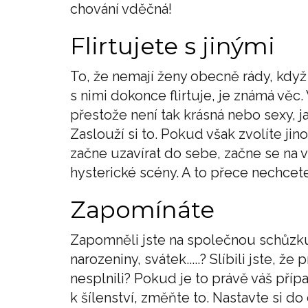
chování vděčná!
Flirtujete s jinými
To, že nemají ženy obecně rády, když
s nimi dokonce flirtuje, je známá věc
přestože není tak krásná nebo sexy, j
Zaslouží si to. Pokud však zvolíte jino
začne uzavírat do sebe, začne se na v
hysterické scény. A to přece nechcet
Zapomínáte
Zapomněli jste na společnou schůzku
narozeniny, svátek.....? Slíbili jste, ž
nesplnili? Pokud je to právě váš příp
k šílenství, změňte to. Nastavte si d