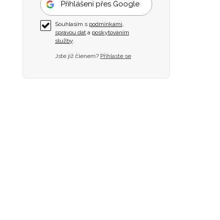
Přihlášení přes Google
Souhlasím s
podmínkami
,
správou dat
a
poskytováním
služby
.
Jste již členem?
Přihlaste se