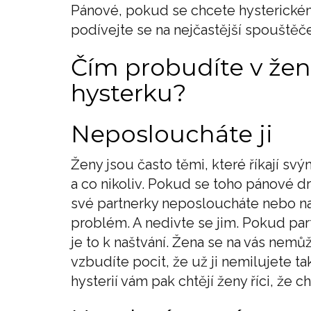
Pánové, pokud se chcete hysterickém
podívejte se na nejčastější spouštěč
Čím probudíte v že
hysterku?
Neposloucháte ji
Ženy jsou často těmi, které říkají svým
a co nikoliv. Pokud se toho pánové dr
své partnerky neposloucháte nebo nao
problém. A nedivte se jim. Pokud part
je to k naštvání. Žena se na vás nem
vzbudíte pocit, že už ji nemilujete ta
hysterií vám pak chtějí ženy říci, že ch