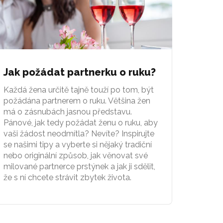
Jak požádat partnerku o ruku?
Každá žena určitě tajně touží po tom, být
požádána partnerem o ruku. Většina žen
má o zásnubách jasnou představu.
Pánové, jak tedy požádat ženu o ruku, aby
vaši žádost neodmítla? Nevíte? Inspirujte
se našimi tipy a vyberte si nějaký tradiční
nebo originální způsob, jak věnovat své
milované partnerce prstýnek a jak ji sdělit,
že s ní chcete strávit zbytek života.