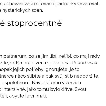
u chování vaší milované partnerky vyvarovat,
e hysterických scén.
ně stoprocentně
 partnerům, co se jim líbí, nelíbí, co mají rády
žíte, většinou je žena spokojena. Pokud však
pak jejich potřeby ignorujete, je to
nerce něco slíbíte a pak svůj slib nedodržíte,
ůže spolehnout. Navíc k tomu v ženách
k intenzivně, jako tomu bylo dříve. Svou
tějí, abyste je vnímali.