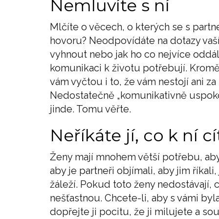
Nemluvíte s ní
Mlčíte o věcech, o kterých se s part
hovoru? Neodpovídáte na dotazy vaší 
vyhnout nebo jak ho co nejvíce oddál
komunikaci k životu potřebují. Kromě 
vám vyčtou i to, že vám nestojí ani z
Nedostatečně „komunikativně uspoko
jinde. Tomu věřte.
Neříkáte jí, co k ní cí
Ženy mají mnohem větší potřebu, aby
aby je partneři objímali, aby jim říkali,
žáleží. Pokud toto ženy nedostávají, 
nešťastnou. Chcete-li, aby s vámi byla
dopřejte ji pocitu, že ji milujete a so