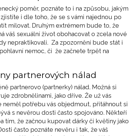
ilenecký poměr, poznáte to i na způsobu, jakým
jistíte i dle toho, že se s vámi najednou po
htít milovat. Druhým extrémem bude to, že
ná váš sexuální život obohacovat o zcela nové
dy nepraktikovali. Za zpozornění bude stát i
 pohlavní nemoc, či že začnete trpět na
měny partnerových nálad
ě partnerovo (partnerky) nálad. Možná si
uje zdrobnělinami, jako dříve. Že už vás
Že neměl potřebu vás objedmout, přitáhnout si
 bývá s nevěrou dosti často spojováno. Někteří
a tím, že začnou kupovat dárky či květiny jako
 Dosti často poznáte nevěru i tak, že váš