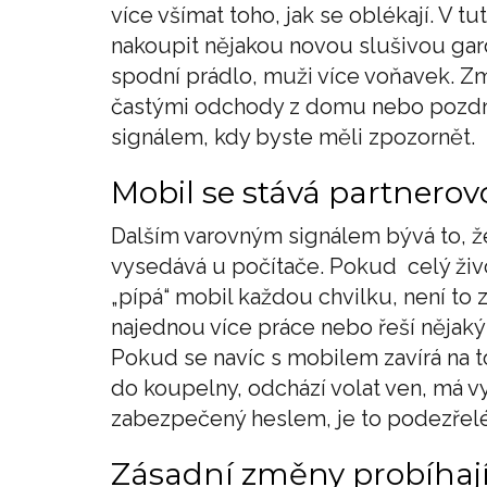
více všímat toho, jak se oblékají. V tu
nakoupit nějakou novou slušivou gar
spodní prádlo, muži více voňavek. Z
častými odchody z domu nebo pozdní
signálem, kdy byste měli zpozornět.
Mobil se stává partnerov
Dalším varovným signálem bývá to, že 
vysedává u počítače. Pokud celý živ
„pípá“ mobil každou chvilku, není to
najednou více práce nebo řeší nějaký 
Pokud se navíc s mobilem zavírá na to
do koupelny, odchází volat ven, má 
zabezpečený heslem, je to podezřelé
Zásadní změny probíhají i