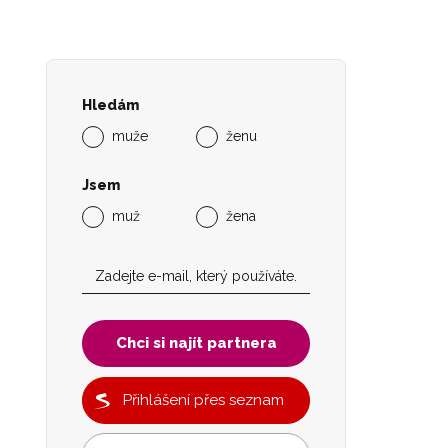
Hledám
muže
ženu
Jsem
muž
žena
Chci si najít partnera
Přihlášení přes seznam