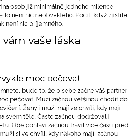
vina osob již minimálně jednoho milence
 to není nic neobvyklého. Pocit, když zjistíte,
ak není nic příjemného.
e vám vaše láska
zvykle moc pečovat
šimnete, bude to, že o sebe začne váš partner
moc pečovat. Muži začnou většinou chodit do
vičení. Ženy i muži mají ve chvíli, kdy mají
na svém těle. Často začnou dodržovat i
tu. Obě pohlaví začnou trávit více času před
 muži si ve chvíli, kdy někoho mají, začnou