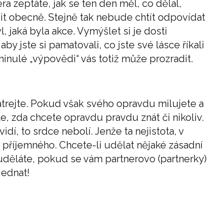
ra zeptáte, jak se ten den měl, co dělal,
it obecně. Stejně tak nebude chtít odpovídat
, jaká byla akce. Vymýšlet si je dosti
 jste si pamatovali, co jste své lásce říkali
nulé „výpovědi“ vás totiž může prozradit.
trejte. Pokud však svého opravdu milujete a
te, zda chcete opravdu pravdu znát či nikoliv.
idí, to srdce nebolí. Jenže ta nejistota, v
c příjemného. Chcete-li udělat nějaké zásadní
uděláte, pokud se vám partnerovo (partnerky)
jednat!