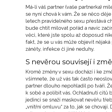
Má-li váš partner (vaše partnerka) m
se nyní chová k vám. Že se něco děje z
letech pravidelného sexu přestává c
bude chtít milovat pořád a navíc začí
věci, které jste spolu až doposud nik
fakt, že se u vás může objevit nějaká
záněty, infekce či jiné neduhy.
S nevěrou souvisejí i z
Kromě změny v sexu dochází i ke změn
všimnete, že už vás tak často neoslov
partner dlouho nepohladil po tváři. 
k sobě a políbit vás. Ochladnutí citů
jedinci se snaží maskovat nevěřu třeb
„vnitřní omluvu“ za to, jak se chovají.