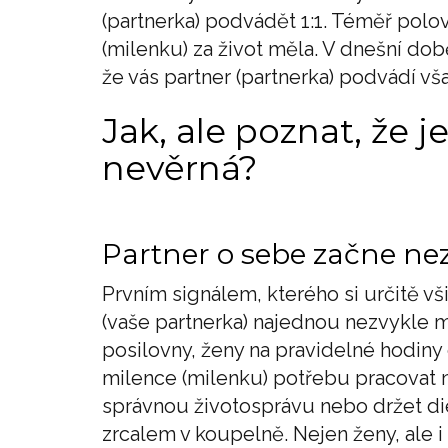
(partnerka) podvádět 1:1. Téměř polo
(milenku) za život měla. V dnešní době
že vás partner (partnerka) podvádí vš
Jak, ale poznat, že j
nevěrná?
Partner o sebe začne ne
Prvním signálem, kterého si určitě v
(vaše partnerka) najednou nezvykle 
posilovny, ženy na pravidelné hodiny c
milence (milenku) potřebu pracovat 
správnou životosprávu nebo držet die
zrcalem v koupelně. Nejen ženy, ale i