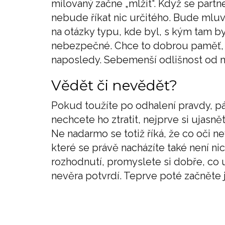
milovaný začne „mlžit“. Když se partne
nebude říkat nic určitého. Bude mluv
na otázky typu, kde byl, s kým tam byl
nebezpečné. Chce to dobrou paměť, aby
naposledy. Sebemenší odlišnost od mi
Vědět či nevědět?
Pokud toužíte po odhalení pravdy, pá
nechcete ho ztratit, nejprve si ujasně
Ne nadarmo se totiž říká, že co oči nev
které se právě nacházíte také není ni
rozhodnutí, promyslete si dobře, co 
nevěra potvrdí. Teprve poté začněte 