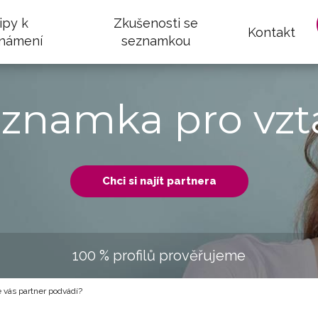
ipy k
Zkušenosti se
Kontakt
námení
seznamkou
eznamka pro vzt
Chci si najít partnera
100 % profilů prověřujeme
 vás partner podvádí?