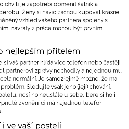
to chvíli je zapotřebí obměnit šatník a
deróbu. Ženy si navíc začnou kupovat krásné
měněný vzhled vašeho partnera spojený s
mi návraty z práce mohou být prvním
o nejlepším přítelem
si váš partner hlídá více telefon nebo častěji
ot partnerovi zprávy nechodily a nejednou mu
 zcela normální. Je samozřejmě možné, že má
problém. Sledujte však jeho (její) chování.
aletu, nosí ho neustále u sebe, bere si ho i
vypnuté zvonění či má najednou telefon
.
 ve vaší posteli