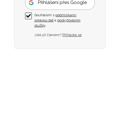
Přihlášení přes Google
Souhlasím s
podmínkami
,
správou dat
a
poskytováním
služby
.
Jste již členem?
Přihlaste se