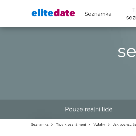
T
Seznamka
sez
s
Pouze reální lidé
Seznamka
Tipy k seznámení
Vztahy
Jak poznat, že