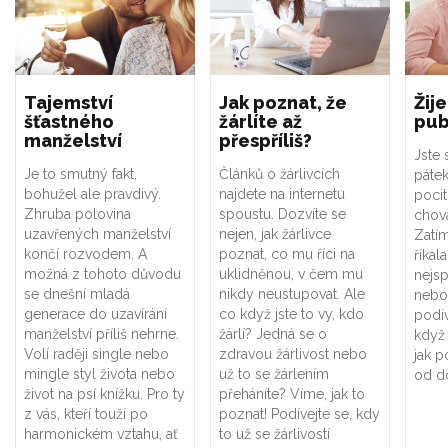
Tajemství
Jak poznat, že
Žije
šťastného
žárlíte až
pub
manželství
přespříliš?
Jste 
Je to smutný fakt,
Článků o žárlivcích
pátek
bohužel ale pravdivý.
najdete na internetu
pocit
Zhruba polovina
spoustu. Dozvíte se
chov
uzavřených manželství
nejen, jak žárlivce
Zatím
končí rozvodem. A
poznat, co mu říci na
říkal
možná z tohoto důvodu
uklidněnou, v čem mu
nejs
se dnešní mladá
nikdy neustupovat. Ale
nebo 
generace do uzavírání
co když jste to vy, kdo
podi
manželství příliš nehrne.
žárlí? Jedná se o
když 
Volí raději single nebo
zdravou žárlivost nebo
jak 
mingle styl života nebo
už to se žárlením
od d
život na psí knížku. Pro ty
přeháníte? Víme, jak to
z vás, kteří touží po
poznat! Podívejte se, kdy
harmonickém vztahu, ať
to už se žárlivostí