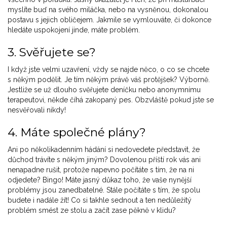
myslíte buď na svého miláčka, nebo na vysněnou, dokonalou
postavu s jejich obličejem. Jakmile se vymlouváte, či dokonce
hledáte uspokojení jinde, máte problém.
3. Svěřujete se?
I když jste velmi uzavření, vždy se najde něco, o co se chcete
s někým podělit. Je tím někým právě váš protějšek? Výborně.
Jestliže se už dlouho svěřujete deníčku nebo anonymnímu
terapeutovi, někde číhá zakopaný pes. Obzvláště pokud jste se
nesvěřovali nikdy!
4. Máte společné plány?
Ani po několikadenním hádání si nedovedete představit, že
důchod trávíte s někým jiným? Dovolenou příští rok vás ani
nenapadne rušit, protože napevno počítáte s tím, že na ni
odjedete? Bingo! Máte jasný důkaz toho, že vaše nynější
problémy jsou zanedbatelné. Stále počítáte s tím, že spolu
budete i nadále žít! Co si takhle sednout a ten nedůležitý
problém smést ze stolu a začít zase pěkně v klidu?