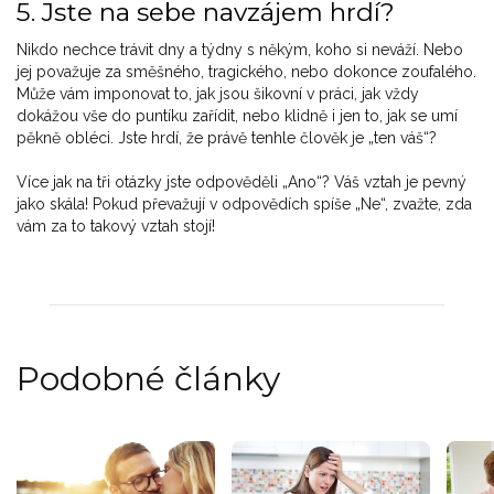
5. Jste na sebe navzájem hrdí?
Nikdo nechce trávit dny a týdny s někým, koho si neváží. Nebo
jej považuje za směšného, tragického, nebo dokonce zoufalého.
Může vám imponovat to, jak jsou šikovní v práci, jak vždy
dokážou vše do puntíku zařídit, nebo klidně i jen to, jak se umí
pěkně obléci. Jste hrdí, že právě tenhle člověk je „ten váš“?
Více jak na tři otázky jste odpověděli „Ano“? Váš vztah je pevný
jako skála! Pokud převažují v odpovědích spíše „Ne“, zvažte, zda
vám za to takový vztah stojí!
Podobné články