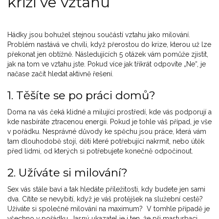
krizi ve vztahu
Hádky jsou bohužel stejnou součástí vztahu jako milování.
Problém nastává ve chvíli, když přerostou do krize, kterou už lze
překonat jen obtížně. Následujících 5 otázek vám pomůže zjistit,
jak na tom ve vztahu jste. Pokud více jak třikrát odpovíte „Ne“, je
načase začít hledat aktivně řešení.
1. Těšíte se po práci domů?
Doma na vás čeká klidné a milující prostředí, kde vás podporují a
kde nasbíráte ztracenou energii. Pokud je tohle váš případ, je vše
v pořádku. Nesprávné důvody ke spěchu jsou práce, která vám
tam dlouhodobě stojí, děti které potřebující nakrmit, nebo útěk
před lidmi, od kterých si potřebujete konečně odpočinout.
2. Užíváte si milování?
Sex vás stále baví a tak hledáte příležitosti, kdy budete jen sami
dva. Cítíte se nevybití, když je váš protějšek na služební cestě?
Užíváte si společné milování na maximum? V tomhle případě je
všechno v pořádku. Jasný ukazatel je i ten, že při masturbaci