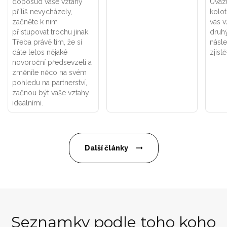
doposud vaše vztahy
Uváz
příliš nevycházely,
kolot
začněte k nim
vás v
přistupovat trochu jinak.
druhý
Třeba právě tím, že si
násle
dáte letos nějaké
zjistě
novoroční předsevzetí a
změníte něco na svém
pohledu na partnerství,
začnou být vaše vztahy
ideálními.
Další články
Seznamky podle toho koho