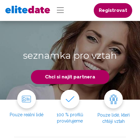
Registrovat
seznamka pro vztah
Chci si najít partnera
Pouze reální lidé
100 % profilů
Pouze lidé, kteří
prověřujeme
chtějí vztah