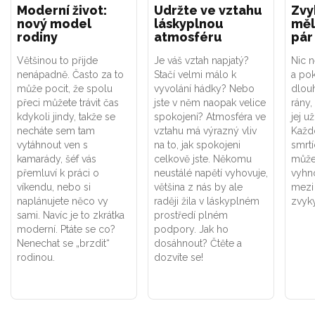
Moderní život:
Udržte ve vztahu
Zvy
nový model
láskyplnou
měl
rodiny
atmosféru
pár
Většinou to přijde
Je váš vztah napjatý?
Nic 
nenápadně. Často za to
Stačí velmi málo k
a po
může pocit, že spolu
vyvolání hádky? Nebo
dlou
přeci můžete trávit čas
jste v něm naopak velice
rány,
kdykoli jindy, takže se
spokojení? Atmosféra ve
jej u
necháte sem tam
vztahu má výrazný vliv
Každ
vytáhnout ven s
na to, jak spokojeni
smrt
kamarády, šéf vás
celkově jste. Někomu
může
přemluví k práci o
neustálé napětí vyhovuje,
vyhn
víkendu, nebo si
většina z nás by ale
mezi 
naplánujete něco vy
raději žila v láskyplném
zvyky
sami. Navíc je to zkrátka
prostředí plném
moderní. Ptáte se co?
podpory. Jak ho
Nenechat se „brzdit“
dosáhnout? Čtěte a
rodinou.
dozvíte se!