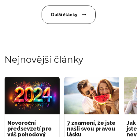
Další články
Nejnovější články
Novoroční
7 znamení, že jste
Jak
předsevzetí pro
našli svou pravou
jste
váš pohodový
lásku
nev