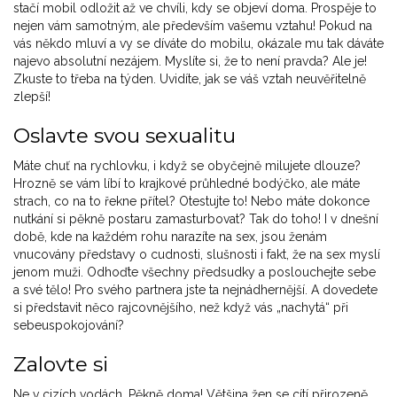
stačí mobil odložit až ve chvíli, kdy se objeví doma. Prospěje to
nejen vám samotným, ale především vašemu vztahu! Pokud na
vás někdo mluví a vy se díváte do mobilu, okázale mu tak dáváte
najevo absolutní nezájem. Myslíte si, že to není pravda? Ale je!
Zkuste to třeba na týden. Uvidíte, jak se váš vztah neuvěřitelně
zlepší!
Oslavte svou sexualitu
Máte chuť na rychlovku, i když se obyčejně milujete dlouze?
Hrozně se vám líbí to krajkové průhledné bodýčko, ale máte
strach, co na to řekne přítel? Otestujte to! Nebo máte dokonce
nutkání si pěkně postaru zamasturbovat? Tak do toho! I v dnešní
době, kde na každém rohu narazíte na sex, jsou ženám
vnucovány představy o cudnosti, slušnosti i fakt, že na sex myslí
jenom muži. Odhoďte všechny předsudky a poslouchejte sebe
a své tělo! Pro svého partnera jste ta nejnádhernější. A dovedete
si představit něco rajcovnějšího, než když vás „nachytá“ při
sebeuspokojování?
Zalovte si
Ne v cizích vodách. Pěkně doma! Většina žen se cítí přirozeně