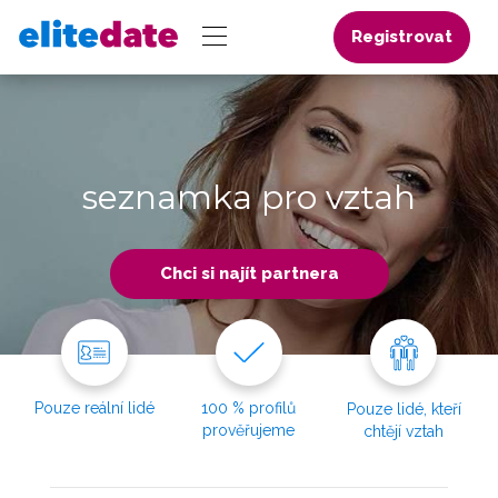
Registrovat
seznamka pro vztah
Chci si najít partnera
Pouze reální lidé
100 % profilů
Pouze lidé, kteří
prověřujeme
chtějí vztah