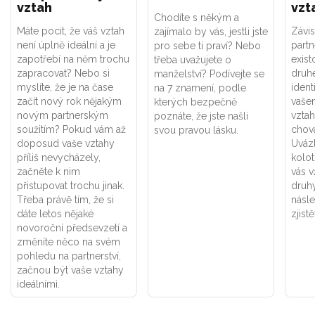
vztah
vzt
Chodíte s někým a
Máte pocit, že váš vztah
Závis
zajímalo by vás, jestli jste
není úplně ideální a je
part
pro sebe ti praví? Nebo
zapotřebí na něm trochu
exist
třeba uvažujete o
zapracovat? Nebo si
druhé
manželství? Podívejte se
myslíte, že je na čase
ident
na 7 znamení, podle
začít nový rok nějakým
vaše
kterých bezpečně
novým partnerským
vztah
poznáte, že jste našli
soužitím? Pokud vám až
chová
svou pravou lásku.
doposud vaše vztahy
Uváz
příliš nevycházely,
kolot
začněte k nim
vás v
přistupovat trochu jinak.
druhý
Třeba právě tím, že si
násle
dáte letos nějaké
zjistě
novoroční předsevzetí a
změníte něco na svém
pohledu na partnerství,
začnou být vaše vztahy
ideálními.