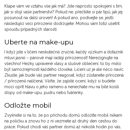
Klape vám ve vztahu vše jak má? Jste naprosto spokojení s tím,
jak si stojí vaše partnerství? Pokud ne, přečtěte si pár tipů, jak jej
posunout na další úroveň! A pokud ano, podívejte se, jestli
následující věci přirozeně dodržujete. Mohou vám totiž ušetřit
spoustu případných starostí.
Uberte na make-upu
I když jste v líčení neskutečně zručná, každý výzkum a dotazník
mluví jasně – pánové mají raději přirozenost! Nerezignujte na
všechno! Hezky upravené vlasy a slušivé oblečení, to by mělo
být samozřejmostí každého člověka. Líčení už je ale něco navíc.
Zkuste, jak bude váš partner reagovat, když zůstanete přirozená
/ přirozeně nalíčená. Věřte, že zajisté ocení, když si budete
moci opřít hlavu o jeho rameno a nenecháte mu na bílé košili
stopy od make-upu, pudru nebo tvářenky.
Odložte mobil
Zvykněte si na to, že po příchodu domů odložíte mobil někam
na poličku a znovu ho z ní vezmete až druhý den cestou do
práce. Pokud chodí váš partner domů až několik hodin po vás,