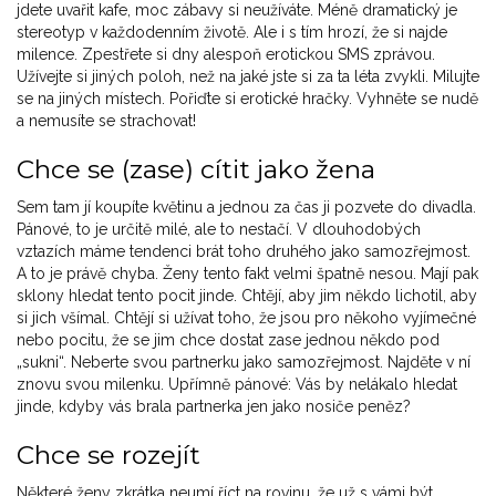
jdete uvařit kafe, moc zábavy si neužíváte. Méně dramatický je
stereotyp v každodenním životě. Ale i s tím hrozí, že si najde
milence. Zpestřete si dny alespoň erotickou SMS zprávou.
Užívejte si jiných poloh, než na jaké jste si za ta léta zvykli. Milujte
se na jiných místech. Pořiďte si erotické hračky. Vyhněte se nudě
a nemusíte se strachovat!
Chce se (zase) cítit jako žena
Sem tam jí koupíte květinu a jednou za čas ji pozvete do divadla.
Pánové, to je určitě milé, ale to nestačí. V dlouhodobých
vztazích máme tendenci brát toho druhého jako samozřejmost.
A to je právě chyba. Ženy tento fakt velmi špatně nesou. Mají pak
sklony hledat tento pocit jinde. Chtějí, aby jim někdo lichotil, aby
si jich všímal. Chtějí si užívat toho, že jsou pro někoho vyjímečné
nebo pocitu, že se jim chce dostat zase jednou někdo pod
„sukni“. Neberte svou partnerku jako samozřejmost. Najděte v ní
znovu svou milenku. Upřímně pánové: Vás by nelákalo hledat
jinde, kdyby vás brala partnerka jen jako nosiče peněz?
Chce se rozejít
Některé ženy zkrátka neumí říct na rovinu, že už s vámi být