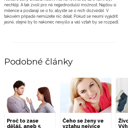
nechtějí. A tak zvolí pro ně nejjednodušší možnost. Najdou si
milence a postarají se o to, abyste se o nich dozvěděl. V
takovém případě nemůžete nic dělat. Pokud se neumí vyjádřit
jasně, stejně by to nakonec nevyšlo a váš vztah by se rozpadl.
Podobné články
Proč to zase
Čeho se ženy ve
Živ
děláš, aneb 5
vztahu nejvíce
Výh