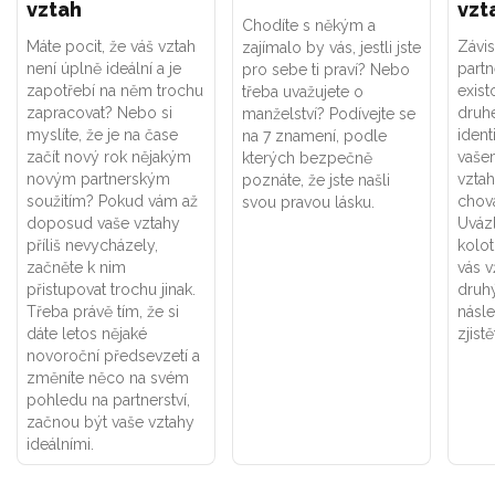
vztah
vzt
Chodíte s někým a
Máte pocit, že váš vztah
Závis
zajímalo by vás, jestli jste
není úplně ideální a je
part
pro sebe ti praví? Nebo
zapotřebí na něm trochu
exist
třeba uvažujete o
zapracovat? Nebo si
druhé
manželství? Podívejte se
myslíte, že je na čase
ident
na 7 znamení, podle
začít nový rok nějakým
vaše
kterých bezpečně
novým partnerským
vztah
poznáte, že jste našli
soužitím? Pokud vám až
chová
svou pravou lásku.
doposud vaše vztahy
Uváz
příliš nevycházely,
kolot
začněte k nim
vás v
přistupovat trochu jinak.
druhý
Třeba právě tím, že si
násle
dáte letos nějaké
zjistě
novoroční předsevzetí a
změníte něco na svém
pohledu na partnerství,
začnou být vaše vztahy
ideálními.