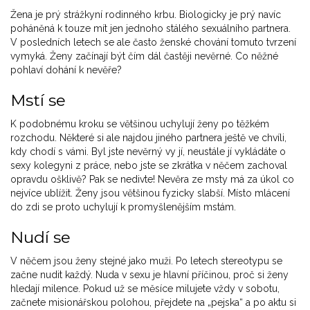
Žena je prý strážkyní rodinného krbu. Biologicky je prý navíc
poháněná k touze mít jen jednoho stálého sexuálního partnera.
V posledních letech se ale často ženské chování tomuto tvrzení
vymyká. Ženy začínají být čím dál častěji nevěrné. Co něžné
pohlaví dohání k nevěře?
Mstí se
K podobnému kroku se většinou uchylují ženy po těžkém
rozchodu. Některé si ale najdou jiného partnera ještě ve chvíli,
kdy chodí s vámi. Byl jste nevěrný vy jí, neustále jí vykládáte o
sexy kolegyni z práce, nebo jste se zkrátka v něčem zachoval
opravdu ošklivě? Pak se nedivte! Nevěra ze msty má za úkol co
nejvíce ublížit. Ženy jsou většinou fyzicky slabší. Místo mlácení
do zdi se proto uchylují k promyšlenějším mstám.
Nudí se
V něčem jsou ženy stejné jako muži. Po letech stereotypu se
začne nudit každý. Nuda v sexu je hlavní příčinou, proč si ženy
hledají milence. Pokud už se měsíce milujete vždy v sobotu,
začnete misionářskou polohou, přejdete na „pejska“ a po aktu si