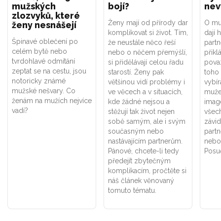
mužských
bojí?
nev
zlozvyků, které
Ženy mají od přírody dar
O mu
ženy nesnášejí
komplikovat si život. Tím,
dají 
Špinavé oblečení po
že neustále něco řeší
partn
celém bytě nebo
nebo o něčem přemýšlí,
přikl
tvrdohlavé odmítání
si přidělávají celou řadu
povaz
zeptat se na cestu, jsou
starostí. Ženy pak
toho 
notoricky známé
většinou vidí problémy i
vybíra
mužské nešvary. Co
ve věcech a v situacích,
muže
ženám na mužích nejvíce
kde žádné nejsou a
imag
vadí?
stěžují tak život nejen
všec
sobě samým, ale i svým
závid
současným nebo
part
nastávajícím partnerům.
nebo
Pánové, chcete-li tedy
Posu
předejít zbytečným
komplikacím, pročtěte si
náš článek věnovaný
tomuto tématu.