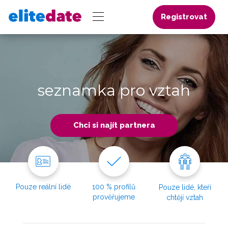
Registrovat
seznamka pro vztah
Chci si najít partnera
Pouze reální lidé
100 % profilů
Pouze lidé, kteří
prověřujeme
chtějí vztah