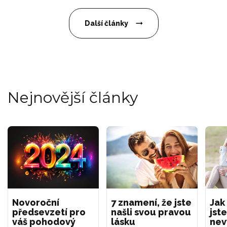
Další články
Nejnovější články
Novoroční
7 znamení, že jste
Jak
předsevzetí pro
našli svou pravou
jste
váš pohodový
lásku
nev