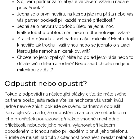
Stojí vám partner za to, abyste ve vašem vztahu i nadále
pokračovala?
Jedná se o první nevěru, na kterou jste mu přišla nebo vás
váš partner podvádí při každé možné příležitosti?
Jedná se o nevěru v podobě úletu na jednu noc,
krátkodobého poblouznění nebo o dlouhotrvající vztah?
Z jakého důvodu si váš partner našel milenku? Mohlo dojít
k nevěře tak trochu i vaší vinou nebo se jednalo o situaci,
kterou jste nemohla nikterak ovlivnit?
Chcete ho ještě zpátky? Máte ho pořád ještě ráda nebo to
děláte kvůli dětem a rodině? Nebo snad chcete nad jeho
milenkou zvítězit?
Odpustit nebo opustit?
Pokud z odpovědí na následující otázky cítíte, že máte svého
partnera pořád ještě ráda a víte, že nechcete váš vztah kvůli
jedné nevěře zničit, pokuste se svému partnerovi odpustit.
Pamatujte však na to, že odpuštění znamená, že nebudete na
jeho prohřešek poukazovat při každé vhodné i nevhodné
příležitosti, nebudete jeho nevěru vytahovat při každém
opožděném příchodu nebo při každém pípnutí jeho telefonu.
Budete se muset nad tuto skutečnost povznést, přestat pátrat po