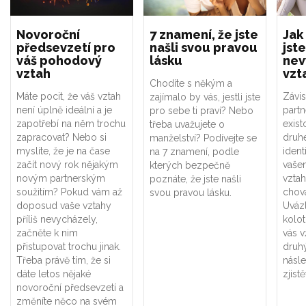
Novoroční
7 znamení, že jste
Jak
předsevzetí pro
našli svou pravou
jste
váš pohodový
lásku
nev
vztah
vzt
Chodíte s někým a
Máte pocit, že váš vztah
Závis
zajímalo by vás, jestli jste
není úplně ideální a je
part
pro sebe ti praví? Nebo
zapotřebí na něm trochu
exist
třeba uvažujete o
zapracovat? Nebo si
druhé
manželství? Podívejte se
myslíte, že je na čase
ident
na 7 znamení, podle
začít nový rok nějakým
vaše
kterých bezpečně
novým partnerským
vztah
poznáte, že jste našli
soužitím? Pokud vám až
chová
svou pravou lásku.
doposud vaše vztahy
Uváz
příliš nevycházely,
kolot
začněte k nim
vás v
přistupovat trochu jinak.
druhý
Třeba právě tím, že si
násle
dáte letos nějaké
zjistě
novoroční předsevzetí a
změníte něco na svém