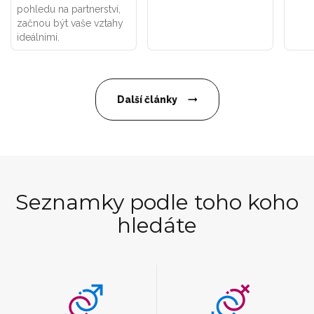
pohledu na partnerství,
začnou být vaše vztahy
ideálními.
Další články
Seznamky podle toho koho
hledáte