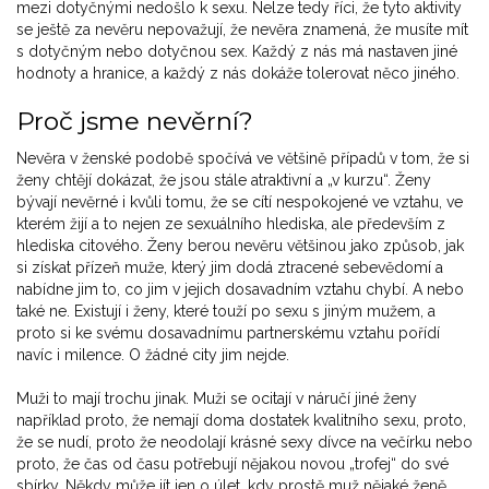
mezi dotyčnými nedošlo k sexu. Nelze tedy říci, že tyto aktivity
se ještě za nevěru nepovažují, že nevěra znamená, že musíte mít
s dotyčným nebo dotyčnou sex. Každý z nás má nastaven jiné
hodnoty a hranice, a každý z nás dokáže tolerovat něco jiného.
Proč jsme nevěrní?
Nevěra v ženské podobě spočívá ve většině případů v tom, že si
ženy chtějí dokázat, že jsou stále atraktivní a „v kurzu“. Ženy
bývají nevěrné i kvůli tomu, že se cítí nespokojené ve vztahu, ve
kterém žijí a to nejen ze sexuálního hlediska, ale především z
hlediska citového. Ženy berou nevěru většinou jako způsob, jak
si získat přízeň muže, který jim dodá ztracené sebevědomí a
nabídne jim to, co jim v jejich dosavadním vztahu chybí. A nebo
také ne. Existují i ženy, které touží po sexu s jiným mužem, a
proto si ke svému dosavadnímu partnerskému vztahu pořídí
navíc i milence. O žádné city jim nejde.
Muži to mají trochu jinak. Muži se ocitají v náručí jiné ženy
například proto, že nemají doma dostatek kvalitního sexu, proto,
že se nudí, proto že neodolají krásné sexy dívce na večírku nebo
proto, že čas od času potřebují nějakou novou „trofej“ do své
sbírky. Někdy může jít jen o úlet, kdy prostě muž nějaké ženě