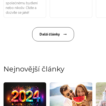
společnému bydlení
nebo nikoliv. Čtěte a
dozvíte se jaké!
Další články
Nejnovější články