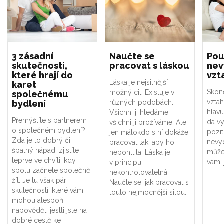
3 zásadní
Naučte se
Pou
skutečnosti,
pracovat s láskou
nev
které hrají do
vzt
Láska je nejsilnější
karet
Skonč
možný cit. Existuje v
společnému
vzta
bydlení
různých podobách.
hlavu
Všichni ji hledáme,
Přemýšlíte s partnerem
dá vy
všichni ji prožíváme. Ale
o společném bydlení?
pozit
jen málokdo s ní dokáže
Zda je to dobrý či
nevy
pracovat tak, aby ho
špatný nápad, zjistíte
může
nepohltila. Láska je
teprve ve chvíli, kdy
vám, 
v principu
spolu začnete společně
nekontrolovatelná.
žít. Je tu však pár
Naučte se, jak pracovat s
skutečností, které vám
touto nejmocnější silou.
mohou alespoň
napovědět, jestli jste na
dobré cestě ke