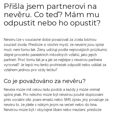
Přišla jsem partnerovi na
nevěru. Co teď? Mám mu
odpustit nebo ho opustit?
Nevěru lze v současné době považovat za zcela běžnou
součást života. Přestože si všichni myslí, že nevěrní jsou spíše
muži, není tomu tak. Ženy udržují podle nejnovějších průzkumů
stejné procento paralelních milostných vztahů, jako jejich
partneři. Proč tomu tak je a jak se nejlépe s nevěrou partnera
vyrovnat? Je lepší mu tento prohřešek odpustit nebo udělat za
vztahem jednou pro vždy tečku?
Co je považováno za nevěru?
Nevěra může mít celou řadu podob a každý ji může vnímat
úplně jinak. Pro někoho může být nevěrou pouhé dopisování
přes sociální sítě, psaní emailů nebo SMS zpráv, jiný považuje za
nevěru to, že jdete s někým jiným na večeři nebo do kina.
Nevěrou může být i obyčejné líbání nebo mazlení, přestože