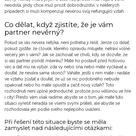
neodolá, jindy chce muž prožít dobrodružství, v některých
případech si muži kompenzují nevěrou svůj nefungující vztah.
Co dělat, když zjistíte, že je vám
partner nevěrný?
Pokud se vás nevěra netýká, není potřeba ji řešit. Jenže co dělat,
pokud zjistíte, že člověk, kterého opravdu milujete, netráví volné
večery jen s vámi? Jak se zachovat ve chvíli, kdy se dozvíte, že
si váš partner pořídil milenku? Máte ho postavit před hotovou
věc a dát mu na výběr, zda vy nebo ona nebo máte vyčkávat a
doufat, že nevěra sama skončí? Váháte, jestli s ním máte i nadále
ve vztahu zůstat a doufat, že už se nic podobného nebude
opakovat nebo ho máte opustit a začít nový vztah? Toto
rozhodnutí není úplně jednoduché, protože jsou většinou ve hře
i city! Přesto vám však radíme, abyste se o tom, jak máte tuto
situaci vyřešit neradila se všemi svými přáteli, ale abyste se
rozhodovala jen podle svého nejlepšího uvážení.
Při řešení této situace byste se měla
zamyslet nad následujícími otázkami: