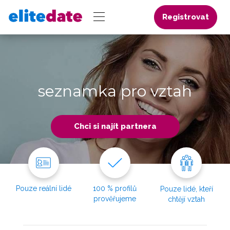
Registrovat
seznamka pro vztah
Chci si najít partnera
Pouze reální lidé
100 % profilů
Pouze lidé, kteří
prověřujeme
chtějí vztah