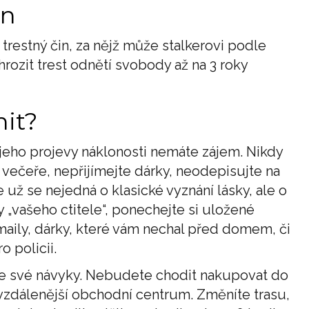
in
 trestný čin, za nějž může stalkerovi podle
rozit trest odnětí svobody až na 3 roky
nit?
 o jeho projevy náklonosti nemáte zájem. Nikdy
 večeře, nepřijímejte dárky, neodepisujte na
e už se nejedná o klasické vyznání lásky, ale o
„vašeho ctitele“, ponechejte si uložené
maily, dárky, které vám nechal před domem, či
o policii.
íte své návyky. Nebudete chodit nakupovat do
vzdálenější obchodní centrum. Změníte trasu,