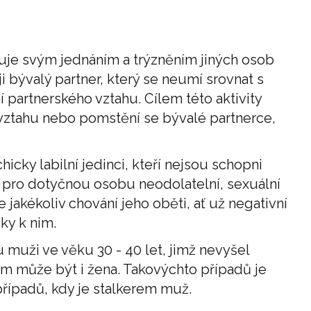
huje svým jednáním a trýzněním jiných osob
 bývalý partner, který se neumí srovnat s
partnerského vztahu. Cílem této aktivity
vztahu nebo pomstění se bývalé partnerce,
icky labilní jedinci, kteří nejsou schopni
u pro dotyčnou osobu neodolatelní, sexuální
 že jakékoliv chování jeho oběti, ať už negativní
sky k nim.
ou muži ve věku 30 - 40 let, jimž nevyšel
rem může být i žena. Takovýchto případů je
ípadů, kdy je stalkerem muž.