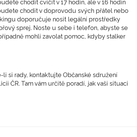
dete chodit cvičit v 17 hodin, ale v 16 hodin
 budete chodit v doprovodu svých přátel nebo
kingu doporučuje nosit legální prostředky
přový sprej. Noste u sebe i telefon, abyste se
 případně mohli zavolat pomoc, kdyby stalker
-li si rady, kontaktujte Občanské sdružení
cii ČR. Tam vám určitě poradí, jak vaši situaci