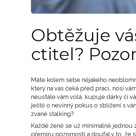
Obtěžuje vás
ctitel? Pozo
Máte kolem sebe nějakého neoblomnéh
který na vás čeká před prací, nosí vá
neustále vám volá, kupuje dárky či v
ještě o nevinný pokus o sblížení s 
zvané stalking?
Každé ženě se už minimálně jednou za
přemíru pozornosti a doufal v to, že s