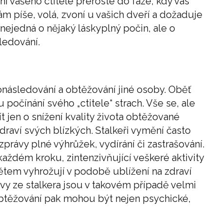
í vašeho ctitele přeroste do fáze, kdy vás
m píše, volá, zvoní u vašich dveří a dožaduje
nejedná o nějaký láskyplný počin, ale o
ledování.
následování a obtěžování jiné osoby. Oběť
počínání svého „ctitele“ strach. Vše se, ale
t jen o snížení kvality života obtěžované
 zdraví svých blízkých. Stalkeři vymění často
právy plné výhrůžek, vydírání či zastrašování.
ždém kroku, zintenzivňující veškeré aktivity
tem vyhrožují v podobě ublížení na zdraví
y ze stalkera jsou v takovém případě velmi
těžování pak mohou být nejen psychické,