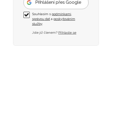
Přihlášení přes Google
Souhlasím s
podmínkami
,
správou dat
a
poskytováním
služby
.
Jste již členem?
Přihlaste se