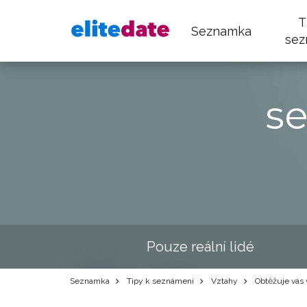
T
Seznamka
sez
s
Pouze reální lidé
Seznamka
Tipy k seznámení
Vztahy
Obtěžuje vás v