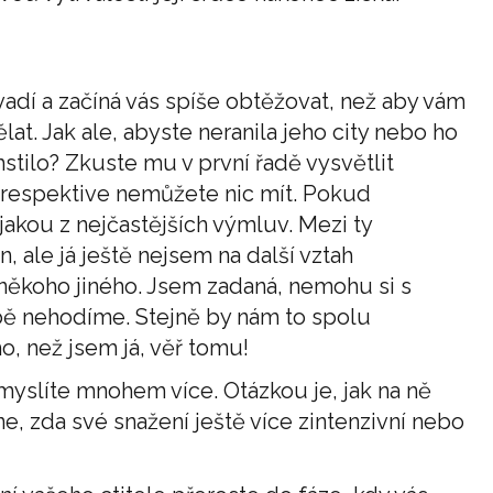
vadí a začíná vás spíše obtěžovat, než aby vám
dělat. Jak ale, abyste neranila jeho city nebo ho
stilo? Zkuste mu v první řadě vysvětlit
, respektive nemůžete nic mít. Pokud
jakou z nejčastějších výmluv. Mezi ty
n, ale já ještě nejsem na další vztah
někoho jiného. Jsem zadaná, nemohu si s
sobě nehodíme. Stejně by nám to spolu
o, než jsem já, věř tomu!
yslíte mnohem více. Otázkou je, jak na ně
ne, zda své snažení ještě více zintenzivní nebo