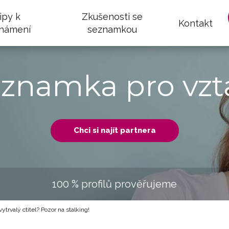
ipy k
Zkušenosti se
Kontakt
námení
seznamkou
eznamka pro vzt
Chci si najít partnera
100 % profilů prověřujeme
ytrvalý ctitel? Pozor na stalking!