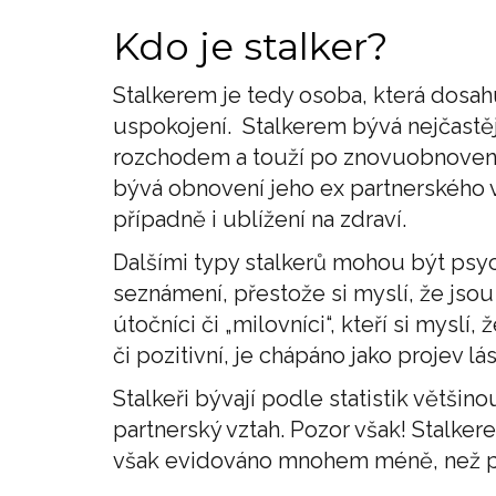
Kdo je stalker?
Stalkerem je tedy osoba, která dosa
uspokojení. Stalkerem bývá nejčastěji
rozchodem a touží po znovuobnovení 
bývá obnovení jeho ex partnerského 
případně i ublížení na zdraví.
Dalšími typy stalkerů mohou být psych
seznámení, přestože si myslí, že jso
útočníci či „milovníci“, kteří si myslí,
či pozitivní, je chápáno jako projev lá
Stalkeři bývají podle statistik většin
partnerský vztah. Pozor však! Stalke
však evidováno mnohem méně, než př