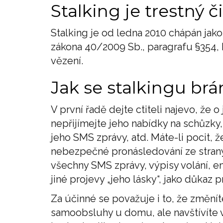
Stalking je trestný č
Stalking je od ledna 2010 chápán jako
zákona 40/2009 Sb., paragrafu §354, h
vězení.
Jak se stalkingu brá
V první řadě dejte ctiteli najevo, že
nepřijímejte jeho nabídky na schůzky,
jeho SMS zprávy, atd. Máte-li pocit, ž
nebezpečné pronásledování ze strany 
všechny SMS zprávy, výpisy volání, e
jiné projevy „jeho lásky“, jako důkaz pr
Za účinné se považuje i to, že změn
samoobsluhy u domu, ale navštívíte 