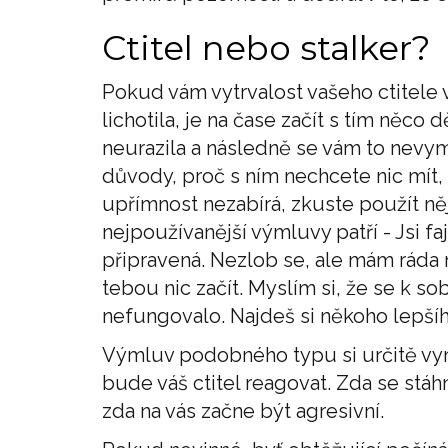
Ctitel nebo stalker?
Pokud vám vytrvalost vašeho ctitele 
lichotila, je na čase začít s tím něco 
neurazila a následně se vám to nevym
důvody, proč s ním nechcete nic mít
upřímnost nezabírá, zkuste použít ně
nejpoužívanější výmluvy patří - Jsi faj
připravená. Nezlob se, ale mám ráda 
tebou nic začít. Myslím si, že se k 
nefungovalo. Najdeš si někoho lepšíh
Výmluv podobného typu si určitě vym
bude váš ctitel reagovat. Zda se stáh
zda na vás začne být agresivní.