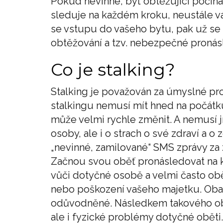
Pokud nevinné, byť obtěžující počínán
sleduje na každém kroku, neustále vá
se vstupu do vašeho bytu, pak už se 
obtěžování a tzv. nebezpečné pronás
Co je stalking?
Stalking je považován za úmyslné pro
stalkingu nemusí mít hned na počátku 
může velmi rychle změnit. A nemusí jí
osoby, ale i o strach o své zdraví a o
„nevinné, zamilované“ SMS zprávy za z
Začnou svou oběť pronásledovat na ka
vůči dotyčné osobě a velmi často obě
nebo poškození vašeho majetku. Obav
odůvodněné. Následkem takového ob
ale i fyzické problémy dotyčné oběti.