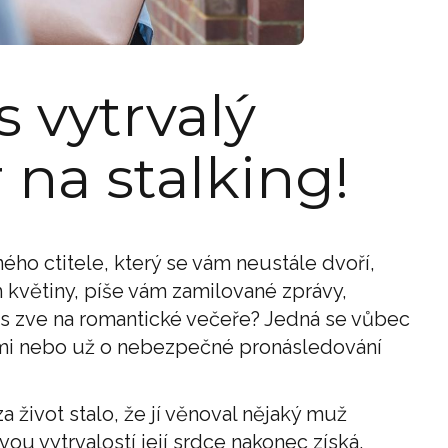
 vytrvalý
r na stalking!
o ctitele, který se vám neustále dvoří,
m květiny, píše vám zamilované zprávy,
ás zve na romantické večeře? Jedná se vůbec
vámi nebo už o nebezpečné pronásledování
 život stalo, že jí věnoval nějaký muž
vou vytrvalostí její srdce nakonec získá.