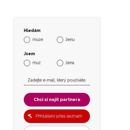
Hledám
muže
ženu
Jsem
muž
žena
Chci si najít partnera
Přihlášení přes seznam