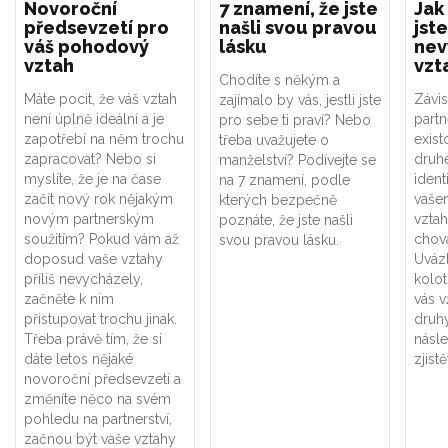
Novoroční
7 znamení, že jste
Jak
předsevzetí pro
našli svou pravou
jste
váš pohodový
lásku
nev
vztah
vzt
Chodíte s někým a
Máte pocit, že váš vztah
Závis
zajímalo by vás, jestli jste
není úplně ideální a je
part
pro sebe ti praví? Nebo
zapotřebí na něm trochu
exist
třeba uvažujete o
zapracovat? Nebo si
druhé
manželství? Podívejte se
myslíte, že je na čase
ident
na 7 znamení, podle
začít nový rok nějakým
vaše
kterých bezpečně
novým partnerským
vztah
poznáte, že jste našli
soužitím? Pokud vám až
chová
svou pravou lásku.
doposud vaše vztahy
Uváz
příliš nevycházely,
kolot
začněte k nim
vás v
přistupovat trochu jinak.
druhý
Třeba právě tím, že si
násle
dáte letos nějaké
zjistě
novoroční předsevzetí a
změníte něco na svém
pohledu na partnerství,
začnou být vaše vztahy