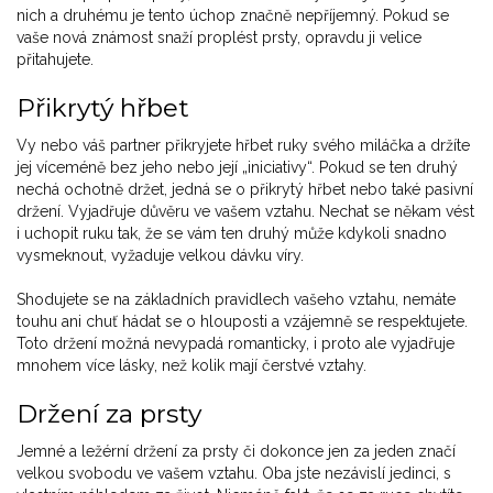
nich a druhému je tento úchop značně nepříjemný. Pokud se
vaše nová známost snaží proplést prsty, opravdu ji velice
přitahujete.
Přikrytý hřbet
Vy nebo váš partner přikryjete hřbet ruky svého miláčka a držíte
jej víceméně bez jeho nebo její „iniciativy“. Pokud se ten druhý
nechá ochotně držet, jedná se o přikrytý hřbet nebo také pasivní
držení. Vyjadřuje důvěru ve vašem vztahu. Nechat se někam vést
i uchopit ruku tak, že se vám ten druhý může kdykoli snadno
vysmeknout, vyžaduje velkou dávku víry.
Shodujete se na základních pravidlech vašeho vztahu, nemáte
touhu ani chuť hádat se o hlouposti a vzájemně se respektujete.
Toto držení možná nevypadá romanticky, i proto ale vyjadřuje
mnohem více lásky, než kolik mají čerstvé vztahy.
Držení za prsty
Jemné a ležérní držení za prsty či dokonce jen za jeden značí
velkou svobodu ve vašem vztahu. Oba jste nezávislí jedinci, s