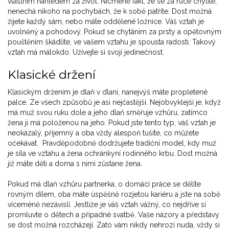
vlastním náhledem za život. Nicméně fakt, že se za ruce chytíte,
nenechá nikoho na pochybách, že k sobě patříte. Dost možná
žijete každý sám, nebo máte oddělené ložnice. Váš vztah je
uvolněný a pohodový. Pokud se chytáním za prsty a opětovným
pouštěním škádlíte, ve vašem vztahu je spousta radosti. Takový
vztah má málokdo. Užívejte si svoji jedinečnost.
Klasické držení
Klasickým držením je dlaň v dlani, nanejvýš máte propletené
palce. Ze všech způsobů je asi nejčastější. Nejobvyklejší je, když
má muž svou ruku dole a jeho dlaň směřuje vzhůru, zatímco
žena ji má položenou na jeho. Pokud jste tento typ, váš vztah je
neokázalý, příjemný a oba vždy alespoň tušíte, co můžete
očekávat. Pravděpodobně dodržujete tradiční model, kdy muž
je síla ve vztahu a žena ochránkyní rodinného krbu. Dost možná
již máte děti a doma s nimi zůstane žena.
Pokud má dlaň vzhůru partnerka, o domácí práce se dělíte
rovným dílem, oba máte úspěšně rozjetou kariéru a jste na sobě
víceméně nezávislí. Jestliže je váš vztah vážný, co nejdříve si
promluvte o dětech a případné svatbě. Vaše názory a představy
se dost možná rozcházejí. Zato vám nikdy nehrozí nuda, vždy si