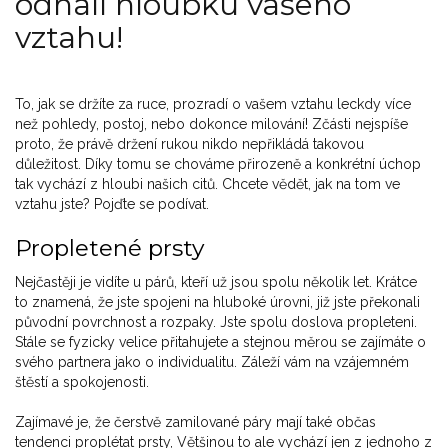
odhalí hloubku vašeho
vztahu!
To, jak se držíte za ruce, prozradí o vašem vztahu leckdy více
než pohledy, postoj, nebo dokonce milování! Zčásti nejspíše
proto, že právě držení rukou nikdo nepřikládá takovou
důležitost. Díky tomu se chováme přirozeně a konkrétní úchop
tak vychází z hloubi našich citů. Chcete vědět, jak na tom ve
vztahu jste? Pojďte se podívat.
Propletené prsty
Nejčastěji je vidíte u párů, kteří už jsou spolu několik let. Krátce
to znamená, že jste spojeni na hluboké úrovni, již jste překonali
původní povrchnost a rozpaky. Jste spolu doslova propleteni.
Stále se fyzicky velice přitahujete a stejnou měrou se zajímáte o
svého partnera jako o individualitu. Záleží vám na vzájemném
štěstí a spokojenosti.
Zajímavé je, že čerstvě zamilované páry mají také občas
tendenci proplétat prsty, Většinou to ale vychází jen z jednoho z