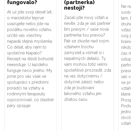
fungovalo?
(partnerka)
Ne na
nestojí?
Ať už jste svoji deset let,
svob
Začali jste nový vztah a
o manželství teprve
tam,
nevíte, zda je váš partner
uvažujete nebo jste na
druhé
tím pravým / vaše nová
počátku nového vztahu,
vzta
partnerka tou pravou?
určitě vás všechny
svůj 
Pak se zkuste nad svým
napadá stejná myšlenka.
hrani
vztahem trochu
Co dělat, aby nám to
nikdo
zamyslet a všímat si i
společně klapalo?
čas 
nepatrných detailů. Ty
Recept na štěstí bohužel
ústup
vám mohou totiž velmi
neexistuje. U každého
part
spolehlivě prozradit, zda
funguje něco jiného. My
pravi
na vás dotyčnému /
jsme pro vás však ve
váš v
dotyčné záleží, nebo
spolupráci s předními
se pr
zda je budování
poradci na vztahy a
vztah
takového vztahu jen
rodinnými terapeuty
které
ztrátou času.
vypozorovali, co šťastné
Pros
páry spojuje.
Podív
jedno
docíl
vztah