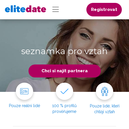
Registrovat
seznamka pro vztah
Chci si najít partnera
Pouze reální lidé
100 % profilů
Pouze lidé, kteří
prověřujeme
chtějí vztah