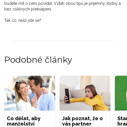
budete mít o čem povídat. Vztah obou tipů je příjemný, klidný a
bez ošklivých překvapení.
Tak co, našli jste se?
Podobné články
Co dělat, aby
Jak poznat, že o
Sta
manželství
vás partner
hra