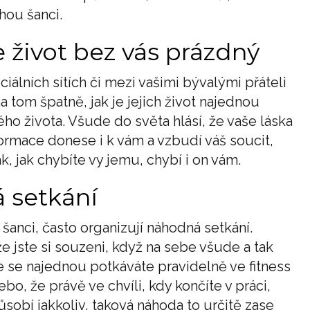
hou šanci.
e život bez vás prázdný
ociálních sítích či mezi vašimi bývalými přáteli
a tom špatně, jak je jejich život najednou
vého života. Všude do světa hlásí, že vaše láska
nformace donese i k vám a vzbudí váš soucit,
k, jak chybíte vy jemu, chybí i on vám.
 setkání
u šanci, často organizují náhodná setkání.
že jste si souzeni, když na sebe všude a tak
 že se najednou potkáváte pravidelně ve fitness
bo, že právě ve chvíli, kdy končíte v práci,
sobí jakkoliv, taková náhoda to určitě zase