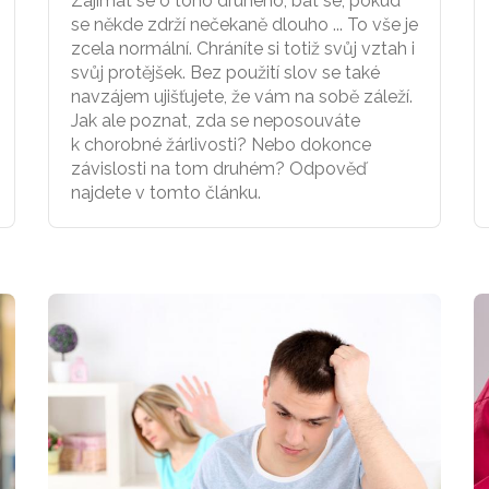
Zajímat se o toho druhého, bát se, pokud
se někde zdrží nečekaně dlouho ... To vše je
zcela normální. Chráníte si totiž svůj vztah i
svůj protějšek. Bez použití slov se také
navzájem ujišťujete, že vám na sobě záleží.
Jak ale poznat, zda se neposouváte
k chorobné žárlivosti? Nebo dokonce
závislosti na tom druhém? Odpověď
najdete v tomto článku.