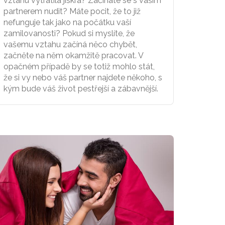
vztahu vytratila jiskra? Začínáte se s vaším
partnerem nudit? Máte pocit, že to již
nefunguje tak jako na počátku vaší
zamilovanosti? Pokud si myslíte, že
vašemu vztahu začíná něco chybět,
začněte na něm okamžitě pracovat. V
opačném případě by se totiž mohlo stát,
že si vy nebo váš partner najdete někoho, s
kým bude váš život pestřejší a zábavnější.