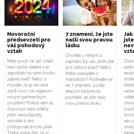
Novoroční
7 znamení, že jste
Jak
předsevzetí pro
našli svou pravou
jste
váš pohodový
lásku
nev
vztah
vzt
Chodíte s někým a
Máte pocit, že váš vztah
Závis
zajímalo by vás, jestli jste
není úplně ideální a je
part
pro sebe ti praví? Nebo
zapotřebí na něm trochu
exist
třeba uvažujete o
zapracovat? Nebo si
druhé
manželství? Podívejte se
myslíte, že je na čase
ident
na 7 znamení, podle
začít nový rok nějakým
vaše
kterých bezpečně
novým partnerským
vztah
poznáte, že jste našli
soužitím? Pokud vám až
chová
svou pravou lásku.
doposud vaše vztahy
Uváz
příliš nevycházely,
kolot
začněte k nim
vás v
přistupovat trochu jinak.
druhý
Třeba právě tím, že si
násle