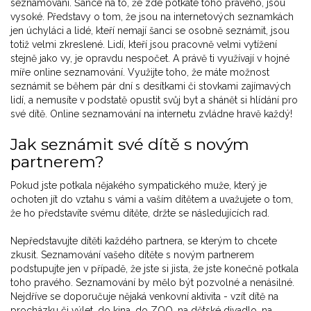
seznamování. Šance na to, že zde potkáte toho pravého, jsou
vysoké. Představy o tom, že jsou na internetových seznamkách
jen úchyláci a lidé, kteří nemají šanci se osobně seznámit, jsou
totiž velmi zkreslené. Lidí, kteří jsou pracovně velmi vytížení
stejně jako vy, je opravdu nespočet. A právě ti využívají v hojné
míře online seznamování. Využijte toho, že máte možnost
seznámit se během pár dní s desítkami či stovkami zajímavých
lidí, a nemusíte v podstatě opustit svůj byt a shánět si hlídání pro
své dítě. Online seznamování na internetu zvládne hravě každý!
Jak seznámit své dítě s novým
partnerem?
Pokud jste potkala nějakého sympatického muže, který je
ochoten jít do vztahu s vámi a vaším dítětem a uvažujete o tom,
že ho představíte svému dítěte, držte se následujících rad.
Nepředstavujte dítěti každého partnera, se kterým to chcete
zkusit. Seznamování vašeho dítěte s novým partnerem
podstupujte jen v případě, že jste si jista, že jste konečně potkala
toho pravého. Seznamování by mělo být pozvolné a nenásilné.
Nejdříve se doporučuje nějaká venkovní aktivita - vzít dítě na
procházku či výlet, do kina, do ZOO, na dětské divadlo, na