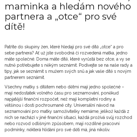
maminka a hledám nového
partnera a „otce“ pro své
dítě!
Patříte do skupiny žen, které hledají pro své dítě „otce“ a pro
sebe partnera? Ať už jste svobodná či rozvedená matka, jedno
máte společné. Doma máte dítě, které vyrůstá bez otce, a vy se
nutně potřebujete s někým seznámit. Podívejte se na naše rady a
tipy, jak se seznámit s mužem svých snů a jak vaše dítě s novým
partnerem seznámit.
Všechny matky s dítětem nebo dětmi mají jedno společné –
mají nedostatek volného času pro seznamování, poněkud
napjatější finanční rozpočet, než mají kompletní rodiny a
většinou i dosti pochroumané city. Universální návod na
seznamování pro matky samoživitelky nemáme, jelikož každá z
nich se nachází v jiné finanční situaci, každá prožívá svůj rozchod
nebo rozvod odlišným způsobem, mají rozdílné pracovní
podmínky, některá hlídání pro své děti má, jiná nikoliv.