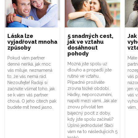
Láska lze
5 snadných cest,
Jak
vyjadřovat mnoha
jak ve vztahu
vyh
způsoby
dosáhnout
vzt
pohody
Pokud vám partner
Máte
Možná jste spolu už
denně neříká, jak moc
partn
dlouho a propadli jste
vás miluje, neznamená
roze
rutině ve vztahu.
to, že vás nemá rád.
váš p
Případně prožíváte
Nezoufejte! Raději si
názo
zrovna těžké období.
začněte všímat toho, jak
jen v
Hádky, neporozumění,
se k vám váš partner
váš v
napětí mezi vámi. Jak ale
chová. O jeho citech pak
vyho
znovu přivolat ten
budete mít hned jasno.
vám, 
báječný pocit z doby,
kdy jste spolu začínali?
Úplně jednoduše! Stačí
vám na to následujících 5
kroků.