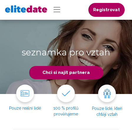
Registrovat
seznamka pro vztah
Chci si najít partnera
Pouze reální lidé
100 % profilů
Pouze lidé, kteří
prověřujeme
chtějí vztah