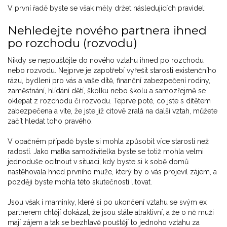
V první řadě byste se však měly držet následujících pravidel:
Nehledejte nového partnera ihned
po rozchodu (rozvodu)
Nikdy se nepouštějte do nového vztahu ihned po rozchodu
nebo rozvodu. Nejprve je zapotřebí vyřešit starosti existenčního
rázu, bydlení pro vás a vaše dítě, finanční zabezpečení rodiny,
zaměstnání, hlídání dětí, školku nebo školu a samozřejmě se
oklepat z rozchodu či rozvodu. Teprve poté, co jste s dítětem
zabezpečena a víte, že jste již citově zralá na další vztah, můžete
začít hledat toho pravého.
V opačném případě byste si mohla způsobit více starostí než
radostí. Jako matka samoživitelka byste se totiž mohla velmi
jednoduše ocitnout v situaci, kdy byste si k sobě domů
nastěhovala hned prvního muže, který by o vás projevil zájem, a
později byste mohla této skutečnosti litovat.
Jsou však i maminky, které si po ukončení vztahu se svým ex
partnerem chtějí dokázat, že jsou stále atraktivní, a že o ně muži
mají zájem a tak se bezhlavě pouštějí to jednoho vztahu za