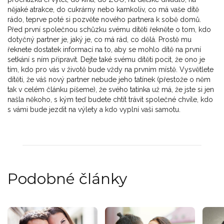
nějaké atrakce, do cukrárny nebo kamkoliv, co má vaše dítě
rádo, teprve poté si pozvěte nového partnera k sobě domů.
Před první společnou schůzku svému dítěti řekněte o tom, kdo
dotyčný partner je, jaký je, co má rád, co dělá. Prostě mu
řeknete dostatek informací na to, aby se mohlo dítě na první
setkání s ním připravit. Dejte také svému dítěti pocit, že ono je
tím, kdo pro vás v životě bude vždy na prvním místě. Vysvětlete
dítěti, že váš nový partner nebude jeho tatínek (přestože o něm
tak v celém článku píšeme), že svého tatínka už má, že jste si jen
našla někoho, s kým teď budete chtít trávit společné chvíle, kdo
s vámi bude jezdit na výlety a kdo vyplní vaši samotu.
Podobné články