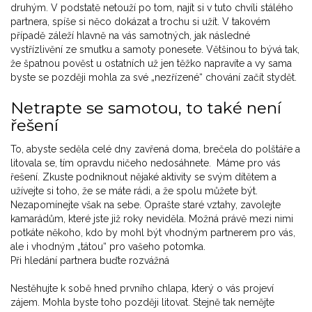
druhým. V podstatě netouží po tom, najít si v tuto chvíli stálého
partnera, spíše si něco dokázat a trochu si užít. V takovém
případě záleží hlavně na vás samotných, jak následné
vystřízlivění ze smutku a samoty ponesete. Většinou to bývá tak,
že špatnou pověst u ostatních už jen těžko napravíte a vy sama
byste se později mohla za své „nezřízené“ chování začít stydět.
Netrapte se samotou, to také není
řešení
To, abyste seděla celé dny zavřená doma, brečela do polštáře a
litovala se, tím opravdu ničeho nedosáhnete. Máme pro vás
řešení. Zkuste podniknout nějaké aktivity se svým dítětem a
užívejte si toho, že se máte rádi, a že spolu můžete být.
Nezapomínejte však na sebe. Oprašte staré vztahy, zavolejte
kamarádům, které jste již roky neviděla. Možná právě mezi nimi
potkáte někoho, kdo by mohl být vhodným partnerem pro vás,
ale i vhodným „tátou“ pro vašeho potomka.
Při hledání partnera buďte rozvážná
Nestěhujte k sobě hned prvního chlapa, který o vás projeví
zájem. Mohla byste toho později litovat. Stejně tak nemějte