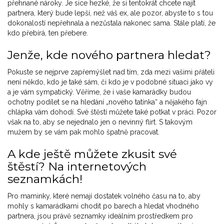
přehnané nároky. Je sice hezké, že si tentokrát chcete najít
partnera, který bude lepší, než váš ex, ale pozor, abyste to s tou
dokonalostí nepřehnala a nezůstala nakonec sama. Stále platí, že
kdo přebírá, ten přebere.
Jenže, kde nového partnera hledat?
Pokuste se nejprve zapřemýšlet nad tím, zda mezi vašimi přáteli
není někdo, kdo je také sám, či kdo je v podobné situaci jako vy
a je vám sympatický. Věříme, že i vaše kamarádky budou
ochotny podílet se na hledání „nového tatínka“ a nějakého fajn
chlápka vám dohodí. Své štěstí můžete také potkat v práci. Pozor
však na to, aby se nejednalo jen o nevinný flirt. S takovým
mužem by se vám pak mohlo špatně pracovat.
A kde ještě můžete zkusit své
štěstí? Na internetových
seznamkách!
Pro maminky, které nemají dostatek volného času na to, aby
mohly s kamarádkami chodit po barech a hledat vhodného
partnera, jsou právě seznamky ideálním prostředkem pro