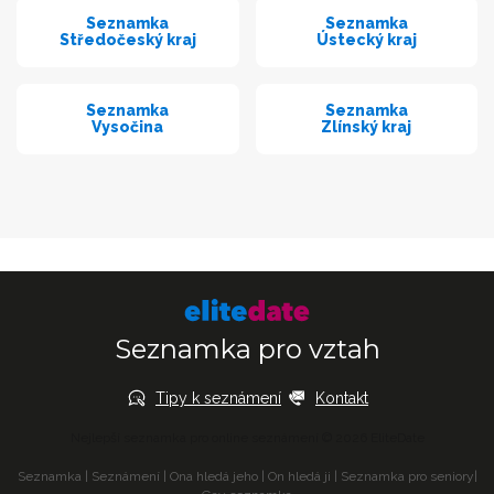
Seznamka
Seznamka
Středočeský kraj
Ústecký kraj
Seznamka
Seznamka
Vysočina
Zlínský kraj
Seznamka pro vztah
Tipy k seznámení
Kontakt
Nejlepší seznamka pro online seznámení © 2026 EliteDate
Seznamka
|
Seznámení
|
Ona hledá jeho
|
On hledá ji
|
Seznamka pro seniory
|