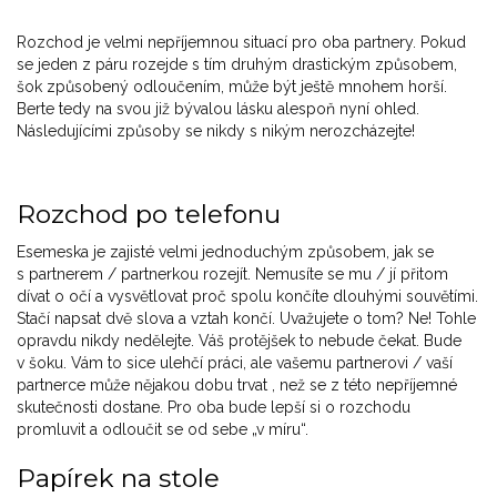
Rozchod je velmi nepříjemnou situací pro oba partnery. Pokud
se jeden z páru rozejde s tím druhým drastickým způsobem,
šok způsobený odloučením, může být ještě mnohem horší.
Berte tedy na svou již bývalou lásku alespoň nyní ohled.
Následujícími způsoby se nikdy s nikým nerozcházejte!
Rozchod po telefonu
Esemeska je zajisté velmi jednoduchým způsobem, jak se
s partnerem / partnerkou rozejít. Nemusíte se mu / jí přitom
dívat o očí a vysvětlovat proč spolu končíte dlouhými souvětími.
Stačí napsat dvě slova a vztah končí. Uvažujete o tom? Ne! Tohle
opravdu nikdy nedělejte. Váš protějšek to nebude čekat. Bude
v šoku. Vám to sice ulehčí práci, ale vašemu partnerovi / vaší
partnerce může nějakou dobu trvat , než se z této nepříjemné
skutečnosti dostane. Pro oba bude lepší si o rozchodu
promluvit a odloučit se od sebe „v míru“.
Papírek na stole