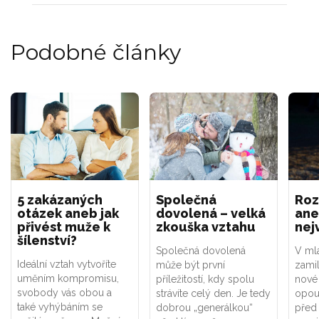
Podobné články
5 zakázaných
Společná
Roz
otázek aneb jak
dovolená – velká
ane
přivést muže k
zkouška vztahu
nej
šílenství?
Společná dovolená
V ml
Ideální vztah vytvoříte
může být první
zamil
uměním kompromisu,
příležitostí, kdy spolu
nové 
svobody vás obou a
strávíte celý den. Je tedy
opouš
také vyhýbáním se
dobrou „generálkou“
před 