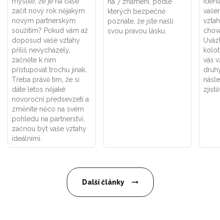
myslíte, že je na čase
ident
na 7 znamení, podle
začít nový rok nějakým
vaše
kterých bezpečně
novým partnerským
vztah
poznáte, že jste našli
soužitím? Pokud vám až
chová
svou pravou lásku.
doposud vaše vztahy
Uváz
příliš nevycházely,
kolot
začněte k nim
vás v
přistupovat trochu jinak.
druhý
Třeba právě tím, že si
násle
dáte letos nějaké
zjistě
novoroční předsevzetí a
změníte něco na svém
pohledu na partnerství,
začnou být vaše vztahy
ideálními.
Další články