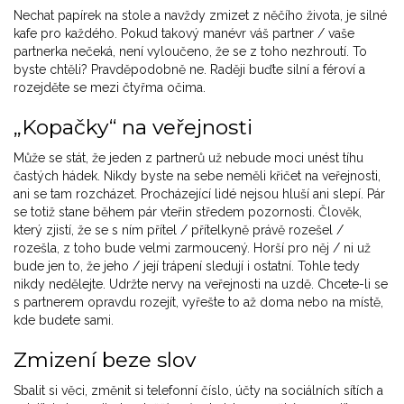
Nechat papírek na stole a navždy zmizet z něčího života, je silné
kafe pro každého. Pokud takový manévr váš partner / vaše
partnerka nečeká, není vyloučeno, že se z toho nezhroutí. To
byste chtěli? Pravděpodobně ne. Raději buďte silní a féroví a
rozejděte se mezi čtyřma očima.
„Kopačky“ na veřejnosti
Může se stát, že jeden z partnerů už nebude moci unést tíhu
častých hádek. Nikdy byste na sebe neměli křičet na veřejnosti,
ani se tam rozcházet. Procházející lidé nejsou hluší ani slepí. Pár
se totiž stane během pár vteřin středem pozornosti. Člověk,
který zjistí, že se s ním přítel / přítelkyně právě rozešel /
rozešla, z toho bude velmi zarmoucený. Horší pro něj / ni už
bude jen to, že jeho / její trápení sledují i ostatní. Tohle tedy
nikdy nedělejte. Udržte nervy na veřejnosti na uzdě. Chcete-li se
s partnerem opravdu rozejít, vyřešte to až doma nebo na místě,
kde budete sami.
Zmizení beze slov
Sbalit si věci, změnit si telefonní číslo, účty na sociálních sítích a