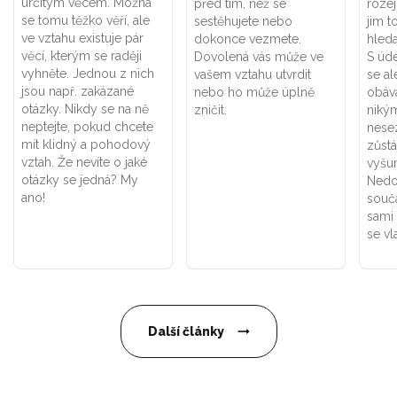
určitým věcem. Možná
před tím, než se
rozej
se tomu těžko věří, ale
sestěhujete nebo
jim t
ve vztahu existuje pár
dokonce vezmete.
hleda
věcí, kterým se raději
Dovolená vás může ve
S úd
vyhněte. Jednou z nich
vašem vztahu utvrdit
se al
jsou např. zakázané
nebo ho může úplně
obáv
otázky. Nikdy se na ně
zničit.
niký
neptejte, pokud chcete
nese
mít klidný a pohodový
zůstá
vztah. Že nevíte o jaké
vyšu
otázky se jedná? My
Nedo
ano!
souč
sami
se vl
Další články