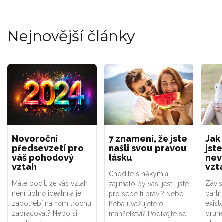
Nejnovější články
Novoroční
7 znamení, že jste
Jak
předsevzetí pro
našli svou pravou
jste
váš pohodový
lásku
nev
vztah
vzt
Chodíte s někým a
Máte pocit, že váš vztah
Závis
zajímalo by vás, jestli jste
není úplně ideální a je
part
pro sebe ti praví? Nebo
zapotřebí na něm trochu
exist
třeba uvažujete o
zapracovat? Nebo si
druhé
manželství? Podívejte se