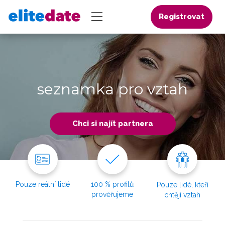
Registrovat
seznamka pro vztah
Chci si najít partnera
Pouze reální lidé
100 % profilů
Pouze lidé, kteří
prověřujeme
chtějí vztah