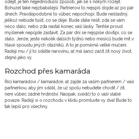
odejít, je ten nejjednodušší způsob, jak se s někým rozejít.
Bohužel také nejzbabělejší. Partnerovi to nejspíš dojde až po pár
dnech. Pravděpodobně to vůbec nepochopí. Bude nešťastný,
jelikož nebude tušit, co se děje. Bude stále řešit, zda se vám
něco stalo, nebo zda nastal konec vaší lásky. Tenhle proud
myšlenek nepůjde zastavit. Za pár dní se nejspíše dovtípí, co se
stalo. Jenže, ještě několik dalších týdnů nebo měsíců bude mít v
hlavě spoustu jiných otazníků. A to je poměrně velké mučení.
Raději mu / jí to sdělte narovinu, ať má šanci začít žít nový život,
stejně jako vy.
Rozchod přes kamaráda
Říci kamarádovi / kamarádce, ať zajde za vaším partnerem / vaší
partnerkou, aby jim sdělil, že už spolu nebudete chodit / žít,
není vůbec žádné hrdinství. Naopak, svědčí to o vaší slabé
povaze. Raději si o rozchodu v klidu promluvte vy dva! Bude to
tak lepší pro všechny.