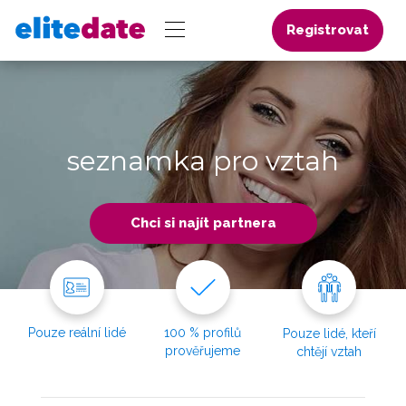
Registrovat
seznamka pro vztah
Chci si najít partnera
Pouze reální lidé
100 % profilů
Pouze lidé, kteří
prověřujeme
chtějí vztah