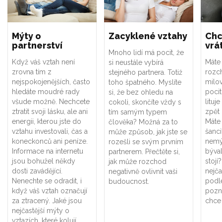
Mýty o
Zacyklené vztahy
Chc
partnerství
vrá
Mnoho lidí má pocit, že
Když váš vztah není
Máte
si neustále vybírá
zrovna tím z
rozc
stejného partnera. Totiž
nejspokojenějších, často
milo
toho špatného. Myslíte
hledáte moudré rady
pocit
si, že bez ohledu na
všude možně. Nechcete
lituj
cokoli, skončíte vždy s
ztratit svoji lásku, ale ani
zpět
tím samým typem
energii, kterou jste do
Máte
člověka? Možná za to
vztahu investovali, čas a
šanci
může způsob, jak jste se
koneckonců ani peníze.
nemýl
rozešli se svým prvním
Informace na internetu
býval
partnerem. Přečtěte si,
jsou bohužel někdy
stojí
jak může rozchod
dosti zavádějící.
nejča
negativně ovlivnit vaši
Nenechte se odradit, i
podl
budoucnost.
když váš vztah označují
pozná
za ztracený. Jaké jsou
chce 
nejčastější mýty o
vztazích, které kolují