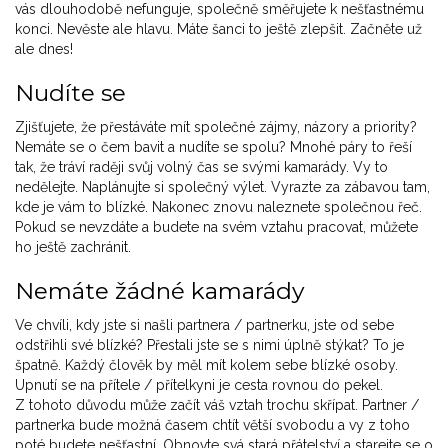
vás dlouhodobě nefunguje, společně směřujete k nešťastnému
konci. Nevěste ale hlavu. Máte šanci to ještě zlepšit. Začněte už
ale dnes!
Nudíte se
Zjišťujete, že přestáváte mít společné zájmy, názory a priority?
Nemáte se o čem bavit a nudíte se spolu? Mnohé páry to řeší
tak, že tráví raději svůj volný čas se svými kamarády. Vy to
nedělejte. Naplánujte si společný výlet. Vyrazte za zábavou tam,
kde je vám to blízké. Nakonec znovu naleznete společnou řeč.
Pokud se nevzdáte a budete na svém vztahu pracovat, můžete
ho ještě zachránit.
Nemáte žádné kamarády
Ve chvíli, kdy jste si našli partnera / partnerku, jste od sebe
odstřihli své blízké? Přestali jste se s nimi úplně stýkat? To je
špatně. Každý člověk by měl mít kolem sebe blízké osoby.
Upnutí se na přítele / přítelkyni je cesta rovnou do pekel.
Z tohoto důvodu může začít váš vztah trochu skřípat. Partner /
partnerka bude možná časem chtít větší svobodu a vy z toho
poté budete nešťastní. Obnovte svá stará přátelství a starejte se o