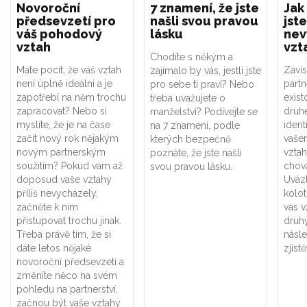
Novoroční
7 znamení, že jste
Jak
předsevzetí pro
našli svou pravou
jste
váš pohodový
lásku
nev
vztah
vzt
Chodíte s někým a
Máte pocit, že váš vztah
Závis
zajímalo by vás, jestli jste
není úplně ideální a je
part
pro sebe ti praví? Nebo
zapotřebí na něm trochu
exist
třeba uvažujete o
zapracovat? Nebo si
druhé
manželství? Podívejte se
myslíte, že je na čase
ident
na 7 znamení, podle
začít nový rok nějakým
vaše
kterých bezpečně
novým partnerským
vztah
poznáte, že jste našli
soužitím? Pokud vám až
chová
svou pravou lásku.
doposud vaše vztahy
Uváz
příliš nevycházely,
kolot
začněte k nim
vás v
přistupovat trochu jinak.
druhý
Třeba právě tím, že si
násle
dáte letos nějaké
zjistě
novoroční předsevzetí a
změníte něco na svém
pohledu na partnerství,
začnou být vaše vztahy