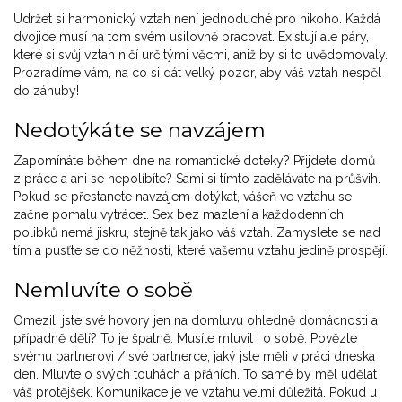
Udržet si harmonický vztah není jednoduché pro nikoho. Každá
dvojice musí na tom svém usilovně pracovat. Existují ale páry,
které si svůj vztah ničí určitými věcmi, aniž by si to uvědomovaly.
Prozradíme vám, na co si dát velký pozor, aby váš vztah nespěl
do záhuby!
Nedotýkáte se navzájem
Zapomínáte během dne na romantické doteky? Přijdete domů
z práce a ani se nepolíbíte? Sami si tímto zaděláváte na průšvih.
Pokud se přestanete navzájem dotýkat, vášeň ve vztahu se
začne pomalu vytrácet. Sex bez mazlení a každodenních
polibků nemá jiskru, stejně tak jako váš vztah. Zamyslete se nad
tím a pusťte se do něžností, které vašemu vztahu jedině prospějí.
Nemluvíte o sobě
Omezili jste své hovory jen na domluvu ohledně domácnosti a
případně dětí? To je špatně. Musíte mluvit i o sobě. Povězte
svému partnerovi / své partnerce, jaký jste měli v práci dneska
den. Mluvte o svých touhách a přáních. To samé by měl udělat
váš protějšek. Komunikace je ve vztahu velmi důležitá. Pokud u