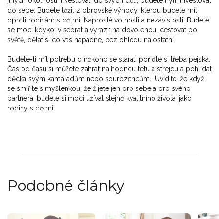
jiných okolností investovali do svých dětí, budete nyní investovat
do sebe. Budete těžit z obrovské výhody, kterou budete mít
oproti rodinám s dětmi. Naprosté volnosti a nezávislosti. Budete
se moci kdykoliv sebrat a vyrazit na dovolenou, cestovat po
světě, dělat si co vás napadne, bez ohledu na ostatní.
Budete-li mít potřebu o někoho se starat, pořiďte si třeba pejska.
Čas od času si můžete zahrát na hodnou tetu a strejdu a pohlídat
děcka svým kamarádům nebo sourozencům. Uvidíte, že když
se smíříte s myšlenkou, že žijete jen pro sebe a pro svého
partnera, budete si moci užívat stejně kvalitního života, jako
rodiny s dětmi.
Podobné články