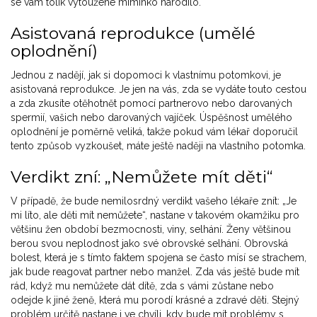
se vám tolik vytoužené miminko narodilo.
Asistovaná reprodukce (umělé
oplodnění)
Jednou z nadějí, jak si dopomoci k vlastnímu potomkovi, je
asistovaná reprodukce. Je jen na vás, zda se vydáte touto cestou
a zda zkusíte otěhotnět pomocí partnerovo nebo darovaných
spermií, vašich nebo darovaných vajíček. Úspěšnost umělého
oplodnění je poměrně veliká, takže pokud vám lékař doporučil
tento způsob vyzkoušet, máte ještě naději na vlastního potomka.
Verdikt zní: „Nemůžete mít děti“
V případě, že bude nemilosrdný verdikt vašeho lékaře znít: „Je
mi líto, ale děti mít nemůžete“, nastane v takovém okamžiku pro
většinu žen období bezmocnosti, viny, selhání. Ženy většinou
berou svou neplodnost jako své obrovské selhání. Obrovská
bolest, která je s tímto faktem spojena se často mísí se strachem,
jak bude reagovat partner nebo manžel. Zda vás ještě bude mít
rád, když mu nemůžete dát dítě, zda s vámi zůstane nebo
odejde k jiné ženě, která mu porodí krásné a zdravé děti. Stejný
problém určitě nastane i ve chvíli, kdy bude mít problémy s