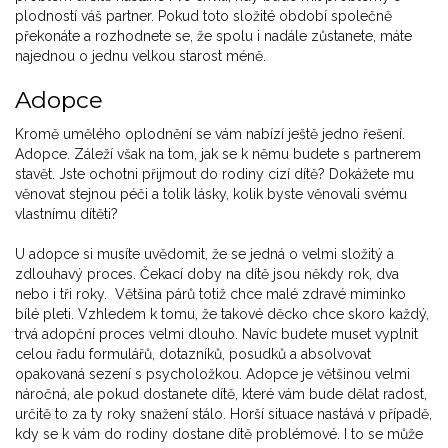
plodností váš partner. Pokud toto složité období společně
překonáte a rozhodnete se, že spolu i nadále zůstanete, máte
najednou o jednu velkou starost méně.
Adopce
Kromě umělého oplodnění se vám nabízí ještě jedno řešení.
Adopce. Záleží však na tom, jak se k němu budete s partnerem
stavět. Jste ochotni přijmout do rodiny cizí dítě? Dokážete mu
věnovat stejnou péči a tolik lásky, kolik byste věnovali svému
vlastnímu dítěti?
U adopce si musíte uvědomit, že se jedná o velmi složitý a
zdlouhavý proces. Čekací doby na dítě jsou někdy rok, dva
nebo i tři roky. Většina párů totiž chce malé zdravé miminko
bílé pleti. Vzhledem k tomu, že takové děcko chce skoro každý,
trvá adopční proces velmi dlouho. Navíc budete muset vyplnit
celou řadu formulářů, dotazníků, posudků a absolvovat
opakovaná sezení s psycholožkou. Adopce je většinou velmi
náročná, ale pokud dostanete dítě, které vám bude dělat radost,
určitě to za ty roky snažení stálo. Horší situace nastává v případě,
kdy se k vám do rodiny dostane dítě problémové. I to se může