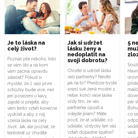
Je to láska na
Jak si udržet
5 n
celý život?
lásku ženy a
muž
nedoplatit na
zlo
Poznali jste někoho, kdo
svoji dobrotu?
Souži
se vám líbí a na kom
Chcete si udržet lásku
hlavn
vám začíná opravdu
vaší partnerky? Nevíte,
úrovn
záležet? Pokud si
jak na to? Přestože byste
přidá
myslíte, že z vaší první
snesl své ženě modré z
malič
schůzky bude více, než
nebe, končí vaše láska
dove
jen posezení u kávy,
vždy tím, že vás
pár v
zajisté si přejete, aby
partnerka opustí a
Bohuž
vám tento vztah konečně
odejde jinam? Máte
co se
vydržel a aby z něj
pocit, že ať uděláte, co
odpov
vzešla láska na celý
uděláte, vždycky ten váš
vědět
život. Jak, ale poznat, že
vztah dopadne špatně?
vadí,
tentokrát už chodíte