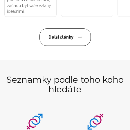
začnou být vaše vztahy
ideálními.
Další články
Seznamky podle toho koho
hledáte