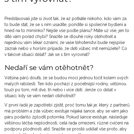
Představovali jste si život tak, že až potkáte někoho, kdo vám za
to bude stát, že se s ním usadíte, pořídíte si společné bydlení a
hned na to miminko? Nejde vše podle plánu? Máte už vše, jen to
dítě vám pořád chybí? Snažíte se dlouhé roky otěhotnět a
najednou vám lékař oznámí, že vaše těhotenství bude nejspíše
zázrak nebo v horším případě, že děti vůbec mít nemůžete? Co
v takové situaci dělat? Jak se s tím vyrovnat?
Nedaří se vám otěhotnět?
Většina párů doufá, že se budou moci jednou točit kolem svých
malých ratolestí. Ten kdo pochází z početnější rodiny, většinou
touží po tom, mít dvě, tři nebo i více dětí. Jenže co dělat v
situaci, kdy se vám nedaří otěhotnět?
V první řadě je zapotřebí zjistit, proč tomu tak je, který z partnerů
má problém a zda vůbec existuje nějaká šance, aby se vám jako
páru podařilo zplodit potomka. Pokud šance existuje, následuje
většinou léčba neplodnosti, celá řada omezení, různé cvičení na
podporu plodnosti, atd. Snažíte se prostě udělat vše proto, aby