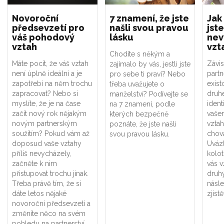
Novoroční
7 znamení, že jste
Jak
předsevzetí pro
našli svou pravou
jste
váš pohodový
lásku
nev
vztah
vzt
Chodíte s někým a
Máte pocit, že váš vztah
Závis
zajímalo by vás, jestli jste
není úplně ideální a je
part
pro sebe ti praví? Nebo
zapotřebí na něm trochu
exist
třeba uvažujete o
zapracovat? Nebo si
druhé
manželství? Podívejte se
myslíte, že je na čase
ident
na 7 znamení, podle
začít nový rok nějakým
vaše
kterých bezpečně
novým partnerským
vztah
poznáte, že jste našli
soužitím? Pokud vám až
chová
svou pravou lásku.
doposud vaše vztahy
Uváz
příliš nevycházely,
kolot
začněte k nim
vás v
přistupovat trochu jinak.
druhý
Třeba právě tím, že si
násle
dáte letos nějaké
zjistě
novoroční předsevzetí a
změníte něco na svém
pohledu na partnerství,