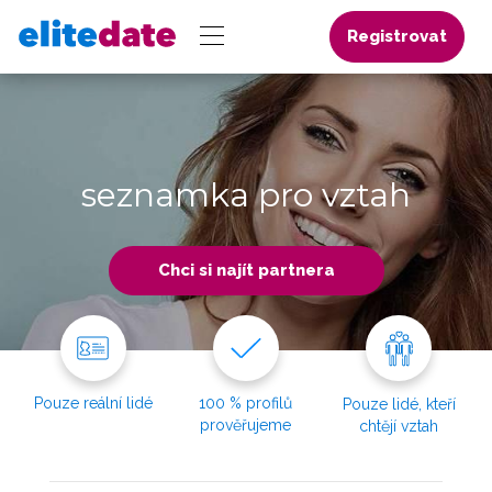
Registrovat
seznamka pro vztah
Chci si najít partnera
Pouze reální lidé
100 % profilů
Pouze lidé, kteří
prověřujeme
chtějí vztah