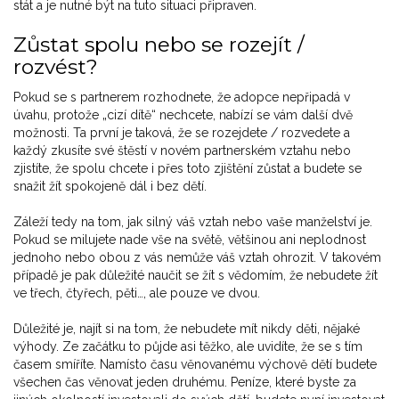
stát a je nutné být na tuto situaci připraven.
Zůstat spolu nebo se rozejít /
rozvést?
Pokud se s partnerem rozhodnete, že adopce nepřipadá v
úvahu, protože „cizí dítě“ nechcete, nabízí se vám další dvě
možnosti. Ta první je taková, že se rozejdete / rozvedete a
každý zkusíte své štěstí v novém partnerském vztahu nebo
zjistíte, že spolu chcete i přes toto zjištění zůstat a budete se
snažit žít spokojeně dál i bez dětí.
Záleží tedy na tom, jak silný váš vztah nebo vaše manželství je.
Pokud se milujete nade vše na světě, většinou ani neplodnost
jednoho nebo obou z vás nemůže váš vztah ohrozit. V takovém
případě je pak důležité naučit se žít s vědomím, že nebudete žít
ve třech, čtyřech, pěti…, ale pouze ve dvou.
Důležité je, najít si na tom, že nebudete mít nikdy děti, nějaké
výhody. Ze začátku to půjde asi těžko, ale uvidíte, že se s tím
časem smíříte. Namísto času věnovanému výchově dětí budete
všechen čas věnovat jeden druhému. Peníze, které byste za