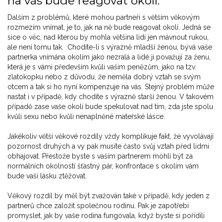
na vás bude reagovat okolí.
Dalším z problémů, které mohou partneři s větším věkovým
rozmezím vnímat, je to, jak na ně bude reagovat okolí. Jedná se
sice o věc, nad kterou by mohla většina lidí jen mávnout rukou,
ale není tomu tak. Chodíte-li s výrazně mladší ženou, bývá vaše
partnerka vnímána okolím jako nezralá a lidé ji považují za ženu,
která je s vámi především kvůli vašim penězům, jako na tzv.
zlatokopku nebo z důvodu, že neměla dobrý vztah se svým
otcem a tak si ho nyní kompenzuje na vás. Stejný problém může
nastat i v případě, kdy chodíte s výrazně starší ženou. V takovém
případě zase vaše okolí bude spekulovat nad tím, zda jste spolu
kvůli sexu nebo kvůli nenaplněné mateřské lásce.
Jakékoliv větší věkové rozdíly vždy komplikuje fakt, že vyvolávají
pozornost druhých a vy pak musíte často svůj vztah před lidmi
obhajovat. Přestože byste s vaším partnerem mohli být za
normálních okolností šťastný pár, konfrontace s okolím vám
bude vaši lásku ztěžovat.
Věkový rozdíl by měl být zvažován také v případě, kdy jeden z
partnerů chce založit společnou rodinu. Pak je zapotřebí
promyslet, jak by vaše rodina fungovala, když byste si pořídili