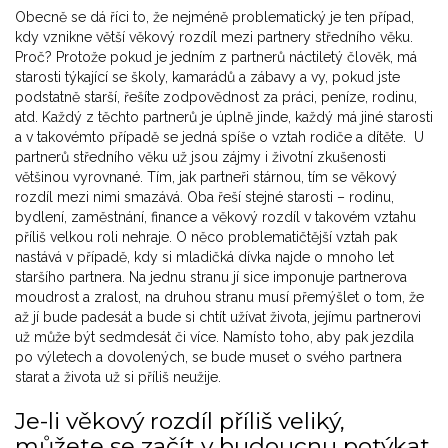
Obecně se dá říci to, že nejméně problematický je ten případ,
kdy vznikne větší věkový rozdíl mezi partnery středního věku.
Proč? Protože pokud je jedním z partnerů náctiletý člověk, má
starosti týkající se školy, kamarádů a zábavy a vy, pokud jste
podstatně starší, řešíte zodpovědnost za práci, peníze, rodinu,
atd. Každý z těchto partnerů je úplně jinde, každý má jiné starosti
a v takovémto případě se jedná spíše o vztah rodiče a dítěte. U
partnerů středního věku už jsou zájmy i životní zkušenosti
většinou vyrovnané. Tím, jak partneři stárnou, tím se věkový
rozdíl mezi nimi smazává. Oba řeší stejné starosti – rodinu,
bydlení, zaměstnání, finance a věkový rozdíl v takovém vztahu
příliš velkou roli nehraje. O něco problematičtější vztah pak
nastává v případě, kdy si mladičká dívka najde o mnoho let
staršího partnera. Na jednu stranu jí sice imponuje partnerova
moudrost a zralost, na druhou stranu musí přemýšlet o tom, že
až jí bude padesát a bude si chtít užívat života, jejímu partnerovi
už může být sedmdesát či více. Namísto toho, aby pak jezdila
po výletech a dovolených, se bude muset o svého partnera
starat a života už si příliš neužije.
Je-li věkový rozdíl příliš veliký,
můžete se začít v budoucnu potýkat