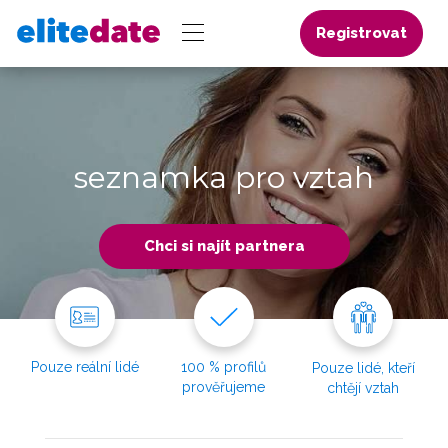
Registrovat
seznamka pro vztah
Chci si najít partnera
Pouze reální lidé
100 % profilů
Pouze lidé, kteří
prověřujeme
chtějí vztah