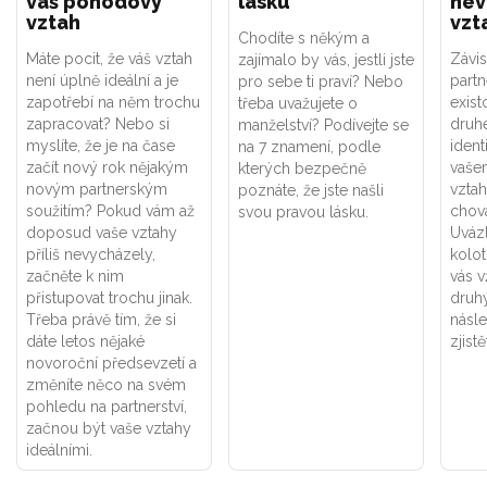
váš pohodový
lásku
nev
vztah
vzt
Chodíte s někým a
Máte pocit, že váš vztah
Závis
zajímalo by vás, jestli jste
není úplně ideální a je
part
pro sebe ti praví? Nebo
zapotřebí na něm trochu
exist
třeba uvažujete o
zapracovat? Nebo si
druhé
manželství? Podívejte se
myslíte, že je na čase
ident
na 7 znamení, podle
začít nový rok nějakým
vaše
kterých bezpečně
novým partnerským
vztah
poznáte, že jste našli
soužitím? Pokud vám až
chová
svou pravou lásku.
doposud vaše vztahy
Uváz
příliš nevycházely,
kolot
začněte k nim
vás v
přistupovat trochu jinak.
druhý
Třeba právě tím, že si
násle
dáte letos nějaké
zjistě
novoroční předsevzetí a
změníte něco na svém
pohledu na partnerství,
začnou být vaše vztahy
ideálními.