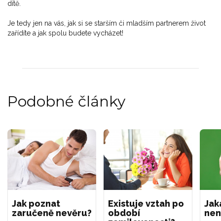
dítě.
Je tedy jen na vás, jak si se starším či mladším partnerem život
zařídíte a jak spolu budete vycházet!
Podobné články
Jak poznat
Existuje vztah po
Jak
zaručeně nevěru?
období
nen