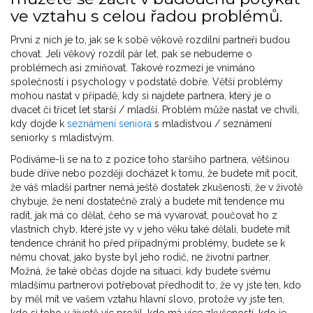
ve vztahu s celou řadou problémů.
První z nich je to, jak se k sobě věkově rozdílní partneři budou
chovat. Jeli věkový rozdíl pár let, pak se nebudeme o
problémech asi zmiňovat. Takové rozmezí je vnímáno
společností i psychology v podstatě dobře. Větší problémy
mohou nastat v případě, kdy si najdete partnera, který je o
dvacet či třicet let starší / mladší. Problém může nastat ve chvíli,
kdy dojde k
seznámení seniora
s mladistvou / seznámení
seniorky s mladistvým.
Podíváme-li se na to z pozice toho staršího partnera, většinou
bude dříve nebo později docházet k tomu, že budete mít pocit,
že váš mladší partner nemá ještě dostatek zkušeností, že v životě
chybuje, že není dostatečně zralý a budete mít tendence mu
radit, jak má co dělat, čeho se má vyvarovat, poučovat ho z
vlastních chyb, které jste vy v jeho věku také dělali, budete mít
tendence chránit ho před případnými problémy, budete se k
němu chovat, jako byste byl jeho rodič, ne životní partner.
Možná, že také občas dojde na situaci, kdy budete svému
mladšímu partnerovi potřebovat předhodit to, že vy jste ten, kdo
by měl mít ve vašem vztahu hlavní slovo, protože vy jste ten,
kdo si toho v životě víc prožil, kdo má více zkušeností, kdo je