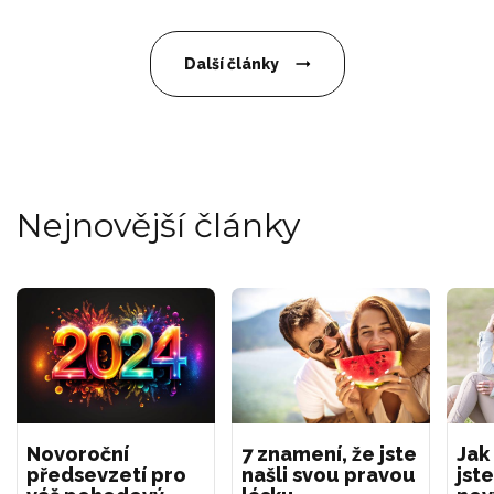
Další články
Nejnovější články
Novoroční
7 znamení, že jste
Jak
předsevzetí pro
našli svou pravou
jste