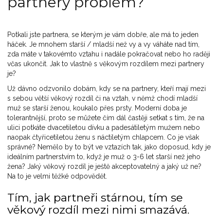
partnery problém?
Potkali jste partnera, se kterým je vám dobře, ale má to jeden
háček. Je mnohem starší / mladší než vy a vy váháte nad tím,
zda máte v takovémto vztahu i nadále pokračovat nebo ho raději
včas ukončit. Jak to vlastně s věkovým rozdílem mezi partnery
je?
Už dávno odzvonilo dobám, kdy se na partnery, kteří mají mezi
s sebou větší věkový rozdíl či na vztah, v němž chodí mladší
muž se starší ženou, koukalo přes prsty. Moderní doba je
tolerantnější, proto se můžete čím dál častěji setkat s tím, že na
ulici potkáte dvacetiletou dívku a padesátiletým mužem nebo
naopak čtyřicetiletou ženu s náctiletým chlapcem. Co je však
správné? Nemělo by to být ve vztazích tak, jako doposud, kdy je
ideálním partnerstvím to, když je muž o 3-6 let starší než jeho
žena? Jaký věkový rozdíl je ještě akceptovatelný a jaký už ne?
Na to je velmi těžké odpovědět.
Tím, jak partneři stárnou, tím se
věkový rozdíl mezi nimi smazává.