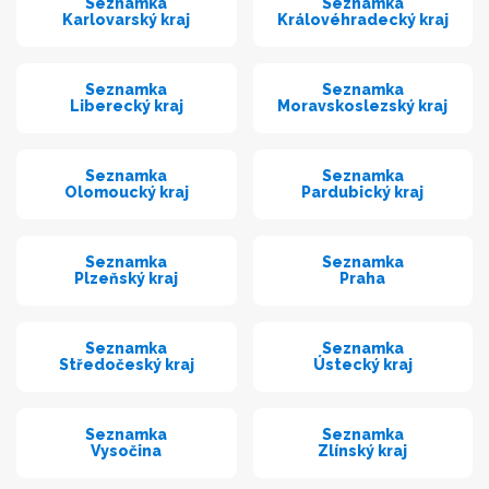
Seznamka
Seznamka
Karlovarský kraj
Královéhradecký kraj
Seznamka
Seznamka
Liberecký kraj
Moravskoslezský kraj
Seznamka
Seznamka
Olomoucký kraj
Pardubický kraj
Seznamka
Seznamka
Plzeňský kraj
Praha
Seznamka
Seznamka
Středočeský kraj
Ústecký kraj
Seznamka
Seznamka
Vysočina
Zlínský kraj