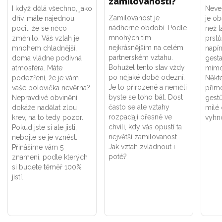
zamilovanosti?
I když dělá všechno, jako
Neve
Zamilovanost je
dřív, máte najednou
je ob
nádherné období. Podle
pocit, že se něco
než t
mnohých tím
změnilo. Váš vztah je
prstů
nejkrásnějším na celém
mnohem chladnější,
napín
partnerském vztahu.
doma vládne podivná
gesta
Bohužel tento stav vždy
atmosféra. Máte
mimo
po nějaké době odezní.
podezření, že je vám
Někte
Je to přirozené a neměli
vaše polovička nevěrná?
přímo
byste se toho bát. Dost
Nepravdivé obvinění
gest
často se ale vztahy
dokáže nadělat zlou
milé 
rozpadají přesně ve
krev, na to tedy pozor.
vyhn
chvíli, kdy vás opustí ta
Pokud jste si ale jisti,
největší zamilovanost.
nebojte se je vznést.
Jak vztah zvládnout i
Přinášíme vám 5
poté?
znamení, podle kterých
si budete téměř 100%
jistí.