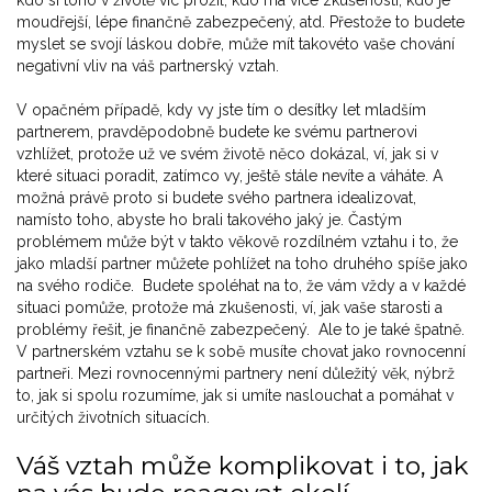
moudřejší, lépe finančně zabezpečený, atd. Přestože to budete
myslet se svojí láskou dobře, může mít takovéto vaše chování
negativní vliv na váš partnerský vztah.
V opačném případě, kdy vy jste tím o desítky let mladším
partnerem, pravděpodobně budete ke svému partnerovi
vzhlížet, protože už ve svém životě něco dokázal, ví, jak si v
které situaci poradit, zatímco vy, ještě stále nevíte a váháte. A
možná právě proto si budete svého partnera idealizovat,
namísto toho, abyste ho brali takového jaký je. Častým
problémem může být v takto věkově rozdílném vztahu i to, že
jako mladší partner můžete pohlížet na toho druhého spíše jako
na svého rodiče. Budete spoléhat na to, že vám vždy a v každé
situaci pomůže, protože má zkušenosti, ví, jak vaše starosti a
problémy řešit, je finančně zabezpečený. Ale to je také špatně.
V partnerském vztahu se k sobě musíte chovat jako rovnocenní
partneři. Mezi rovnocennými partnery není důležitý věk, nýbrž
to, jak si spolu rozumíme, jak si umíte naslouchat a pomáhat v
určitých životních situacích.
Váš vztah může komplikovat i to, jak