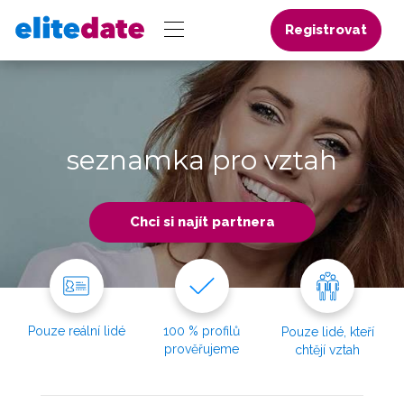
Registrovat
seznamka pro vztah
Chci si najít partnera
Pouze reální lidé
100 % profilů
Pouze lidé, kteří
prověřujeme
chtějí vztah