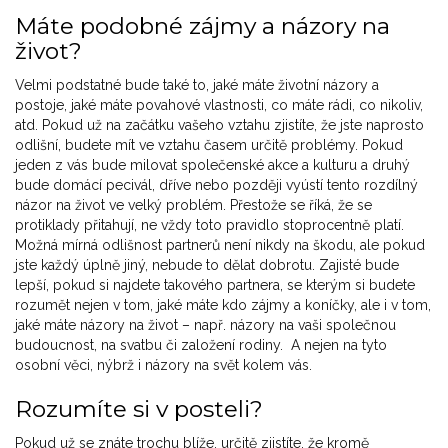
Máte podobné zájmy a názory na
život?
Velmi podstatné bude také to, jaké máte životní názory a
postoje, jaké máte povahové vlastnosti, co máte rádi, co nikoliv,
atd. Pokud už na začátku vašeho vztahu zjistíte, že jste naprosto
odlišní, budete mít ve vztahu časem určitě problémy. Pokud
jeden z vás bude milovat společenské akce a kulturu a druhý
bude domácí pecivál, dříve nebo později vyústí tento rozdílný
názor na život ve velký problém. Přestože se říká, že se
protiklady přitahují, ne vždy toto pravidlo stoprocentně platí.
Možná mírná odlišnost partnerů není nikdy na škodu, ale pokud
jste každý úplně jiný, nebude to dělat dobrotu. Zajisté bude
lepší, pokud si najdete takového partnera, se kterým si budete
rozumět nejen v tom, jaké máte kdo zájmy a koníčky, ale i v tom,
jaké máte názory na život – např. názory na vaši společnou
budoucnost, na svatbu či založení rodiny. A nejen na tyto
osobní věci, nýbrž i názory na svět kolem vás.
Rozumíte si v posteli?
Pokud už se znáte trochu blíže, určitě zjistíte, že kromě