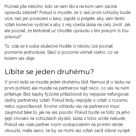
Poznali jste někoho, kdo se vám líbí a na kom vám začíná
opravdu záležet? Pokud si myslíte, že z vaší první schůzky bude
více, než jen posezení u kávy, zajisté si přejete, aby vám tento
vztah konečně vydržel a aby z něj vzešla láska na celý život. Jak,
ale poznat, že tentokrát už chodíte opravdu s tím pravým (s tou
pravou)?
To, zda se k sobě skutečně hodíte či nikoliv, lze poznat
poměrně jednoduše. Stačí si pozorně všímat všeho, co se
kolem vás děje.
Líbíte se jeden druhému?
V první řadě se musíte jeden druhému líbit. Nemusí jít o lásku na
první pohled, ale musíte na partnerovi najít něco, co vás na něm
přitahuje. Bez kapky fyzické přitažlivosti by nejspíše nefungoval
žádný partnerský vztah. Pokud tedy nepůjde o vztah z rozumu
nebo vypočítavosti. Kromě vzhledu vás na partnerovi musí
zaujmout také to, jak na vás působí. Pokud byste se totiž za jeho
(její) chování na schůzkách styděli, láska z toho určitě nebude.
Pokud vás však partner svým vystupováním na prvním rande
okouzlil, máte šanci, že by se mohl váš vztah začít slibně vyvíjet.