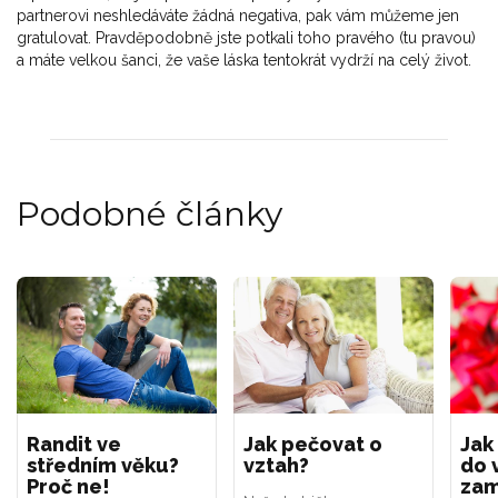
partnerovi neshledáváte žádná negativa, pak vám můžeme jen
gratulovat. Pravděpodobně jste potkali toho pravého (tu pravou)
a máte velkou šanci, že vaše láska tentokrát vydrží na celý život.
Podobné články
Randit ve
Jak pečovat o
Jak
středním věku?
vztah?
do 
Proč ne!
zam