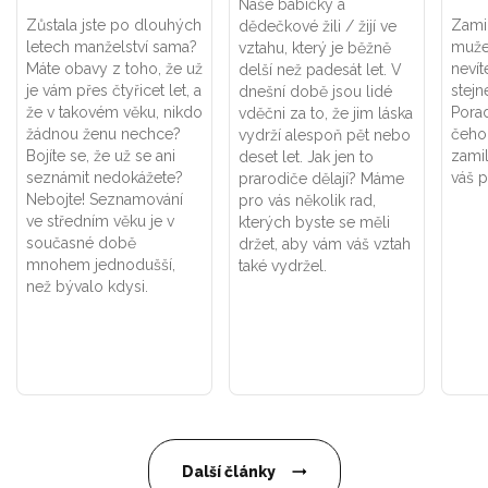
Naše babičky a
Zůstala jste po dlouhých
Zamil
dědečkové žili / žijí ve
letech manželství sama?
muže
vztahu, který je běžně
Máte obavy z toho, že už
nevít
delší než padesát let. V
je vám přes čtyřicet let, a
stejn
dnešní době jsou lidé
že v takovém věku, nikdo
Pora
vděčni za to, že jim láska
žádnou ženu nechce?
čeho 
vydrží alespoň pět nebo
Bojíte se, že už se ani
zamil
deset let. Jak jen to
seznámit nedokážete?
váš p
prarodiče dělají? Máme
Nebojte! Seznamování
pro vás několik rad,
ve středním věku je v
kterých byste se měli
současné době
držet, aby vám váš vztah
mnohem jednodušší,
také vydržel.
než bývalo kdysi.
Další články