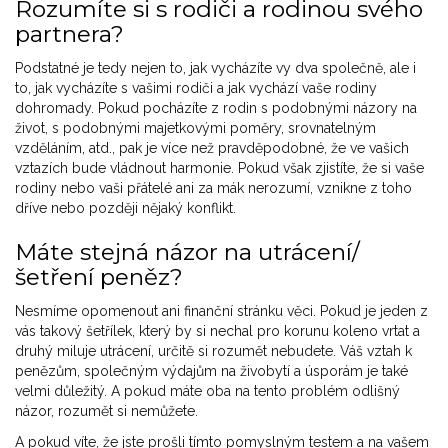
Rozumíte si s rodiči a rodinou svého
partnera?
Podstatné je tedy nejen to, jak vycházíte vy dva společně, ale i
to, jak vycházíte s vašimi rodiči a jak vychází vaše rodiny
dohromady. Pokud pocházíte z rodin s podobnými názory na
život, s podobnými majetkovými poměry, srovnatelným
vzděláním, atd., pak je více než pravděpodobné, že ve vašich
vztazích bude vládnout harmonie. Pokud však zjistíte, že si vaše
rodiny nebo vaši přátelé ani za mák nerozumí, vznikne z toho
dříve nebo později nějaký konflikt.
Máte stejná názor na utrácení/
šetření peněz?
Nesmíme opomenout ani finanční stránku věci. Pokud je jeden z
vás takový šetřílek, který by si nechal pro korunu koleno vrtat a
druhý miluje utrácení, určitě si rozumět nebudete. Váš vztah k
penězům, společným výdajům na živobytí a úsporám je také
velmi důležitý. A pokud máte oba na tento problém odlišný
názor, rozumět si nemůžete.
A pokud víte, že jste prošli tímto pomyslným testem a na vašem