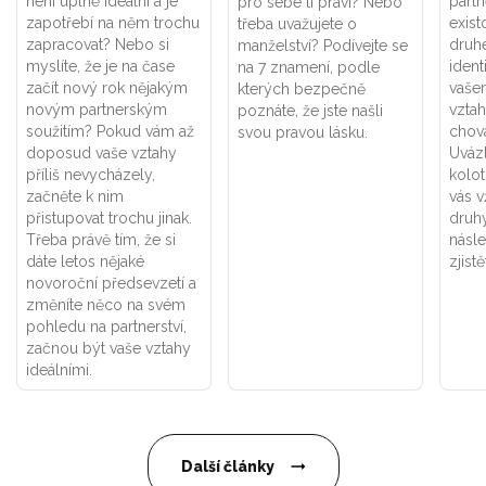
není úplně ideální a je
part
pro sebe ti praví? Nebo
zapotřebí na něm trochu
exist
třeba uvažujete o
zapracovat? Nebo si
druhé
manželství? Podívejte se
myslíte, že je na čase
ident
na 7 znamení, podle
začít nový rok nějakým
vaše
kterých bezpečně
novým partnerským
vztah
poznáte, že jste našli
soužitím? Pokud vám až
chová
svou pravou lásku.
doposud vaše vztahy
Uváz
příliš nevycházely,
kolot
začněte k nim
vás v
přistupovat trochu jinak.
druhý
Třeba právě tím, že si
násle
dáte letos nějaké
zjistě
novoroční předsevzetí a
změníte něco na svém
pohledu na partnerství,
začnou být vaše vztahy
ideálními.
Další články