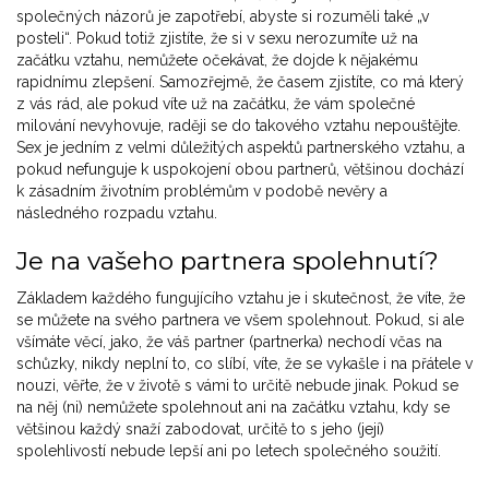
společných názorů je zapotřebí, abyste si rozuměli také „v
posteli“. Pokud totiž zjistíte, že si v sexu nerozumíte už na
začátku vztahu, nemůžete očekávat, že dojde k nějakému
rapidnímu zlepšení. Samozřejmě, že časem zjistíte, co má který
z vás rád, ale pokud víte už na začátku, že vám společné
milování nevyhovuje, raději se do takového vztahu nepouštějte.
Sex je jedním z velmi důležitých aspektů partnerského vztahu, a
pokud nefunguje k uspokojení obou partnerů, většinou dochází
k zásadním životním problémům v podobě nevěry a
následného rozpadu vztahu.
Je na vašeho partnera spolehnutí?
Základem každého fungujícího vztahu je i skutečnost, že víte, že
se můžete na svého partnera ve všem spolehnout. Pokud, si ale
všímáte věcí, jako, že váš partner (partnerka) nechodí včas na
schůzky, nikdy neplní to, co slíbí, víte, že se vykašle i na přátele v
nouzi, věřte, že v životě s vámi to určitě nebude jinak. Pokud se
na něj (ni) nemůžete spolehnout ani na začátku vztahu, kdy se
většinou každý snaží zabodovat, určitě to s jeho (její)
spolehlivostí nebude lepší ani po letech společného soužití.