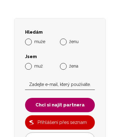
Hledám
muže
ženu
Jsem
muž
žena
Chci si najít partnera
Přihlášení přes seznam