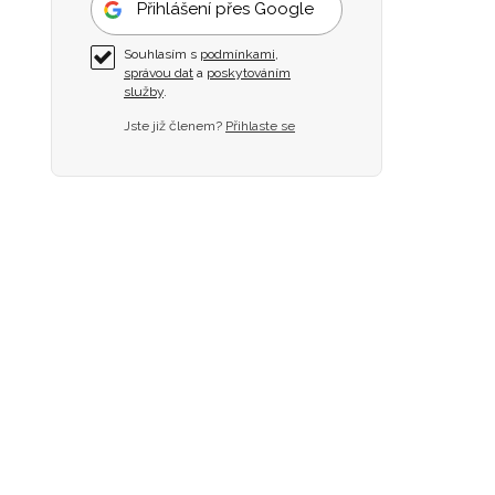
Přihlášení přes Google
Souhlasím s
podmínkami
,
správou dat
a
poskytováním
služby
.
Jste již členem?
Přihlaste se