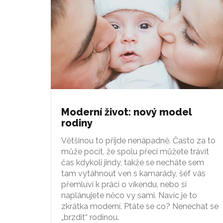
Moderní život: nový model
rodiny
Většinou to přijde nenápadně. Často za to
může pocit, že spolu přeci můžete trávit
čas kdykoli jindy, takže se necháte sem
tam vytáhnout ven s kamarády, šéf vás
přemluví k práci o víkendu, nebo si
naplánujete něco vy sami. Navíc je to
zkrátka moderní. Ptáte se co? Nenechat se
„brzdit“ rodinou.