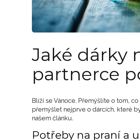
Jaké dárky 
partnerce 
Blíží se Vánoce. Přemýšlíte o tom, c
přemýšlet nejprve o dárcích, které by s
našem článku.
Potřeby na praní a u