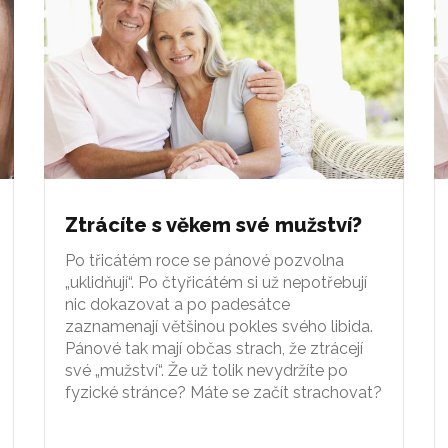
Ztrácíte s věkem své mužství?
Po třicátém roce se pánové pozvolna
„uklidňují“. Po čtyřicátém si už nepotřebují
nic dokazovat a po padesátce
zaznamenají většinou pokles svého libida.
Pánové tak mají občas strach, že ztrácejí
své „mužství“. Že už tolik nevydržíte po
fyzické stránce? Máte se začít strachovat?