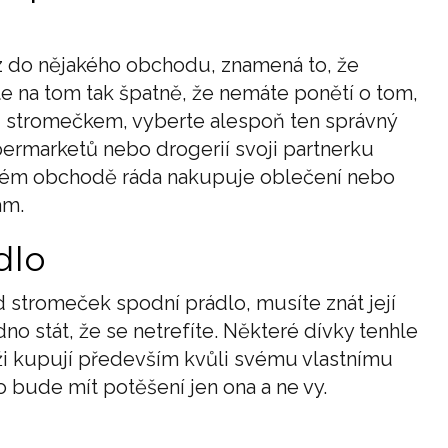
 do nějakého obchodu, znamená to, že
ste na tom tak špatně, že nemáte ponětí o tom,
od stromečkem, vyberte alespoň ten správný
marketů nebo drogerií svoji partnerku
erém obchodě ráda nakupuje oblečení nebo
am.
dlo
 stromeček spodní prádlo, musíte znát její
no stát, že se netrefíte. Některé dívky tenhle
ži kupují především kvůli svému vlastnímu
ho bude mít potěšení jen ona a ne vy.