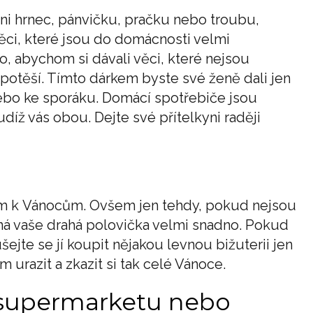
ni hrnec, pánvičku, pračku nebo troubu,
ěci, které jsou do domácnosti velmi
o, abychom si dávali věci, které nejsou
potěší. Tímto dárkem byste své ženě dali jen
nebo ke sporáku. Domácí spotřebiče jsou
díž vás obou. Dejte své přítelkyni raději
m k Vánocům. Ovšem jen tehdy, pokud nejsou
ozná vaše drahá polovička velmi snadno. Pokud
šejte se jí koupit nějakou levnou bižuterii jen
ím urazit a zkazit si tak celé Vánoce.
 supermarketu nebo