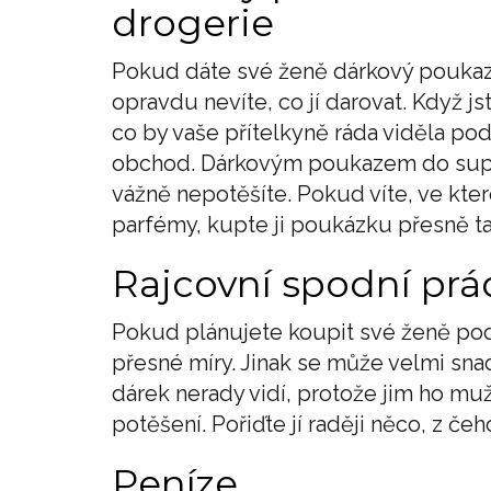
drogerie
Pokud dáte své ženě dárkový poukaz
opravdu nevíte, co jí darovat. Když j
co by vaše přítelkyně ráda viděla p
obchod. Dárkovým poukazem do super
vážně nepotěšíte. Pokud víte, ve kt
parfémy, kupte ji poukázku přesně t
Rajcovní spodní prá
Pokud plánujete koupit své ženě pod
přesné míry. Jinak se může velmi snad
dárek nerady vidí, protože jim ho mu
potěšení. Pořiďte jí raději něco, z če
Peníze