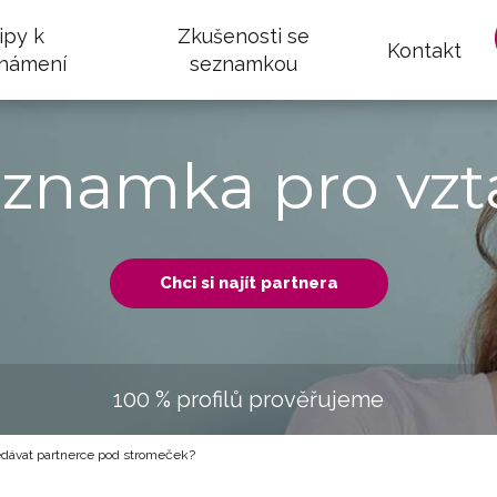
ipy k
Zkušenosti se
Kontakt
námení
seznamkou
eznamka pro vzt
Chci si najít partnera
100 % profilů prověřujeme
dávat partnerce pod stromeček?