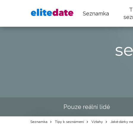
T
Seznamka
sez
s
Pouze reální lidé
Seznamka
Tipy k seznámení
Vztahy
Jaké dárky ne