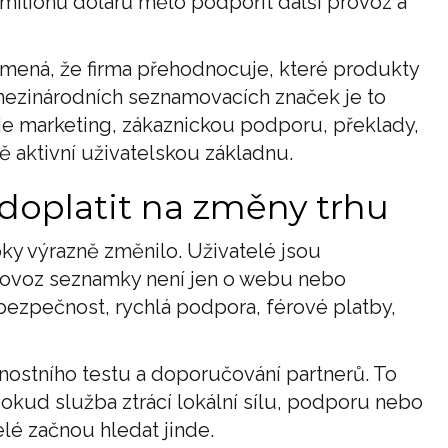
 milionů dolarů mělo podpořit další provoz a
amená, že firma přehodnocuje, které produkty
U mezinárodních seznamovacích značek je to
je marketing, zákaznickou podporu, překlady,
ě aktivní uživatelskou základnu.
doplatit na změny trhu
ky výrazně změnilo. Uživatelé jsou
 provoz seznamky není jen o webu nebo
y, bezpečnost, rychlá podpora, férové platby,
nostního testu a doporučování partnerů. To
 pokud služba ztrácí lokální sílu, podporu nebo
elé začnou hledat jinde.