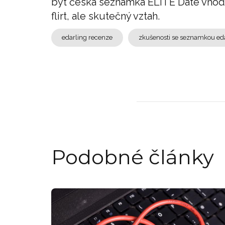
být česká seznamka ELITE Date vhodno
flirt, ale skutečný vztah.
edarling recenze
zkušenosti se seznamkou ed
Podobné články