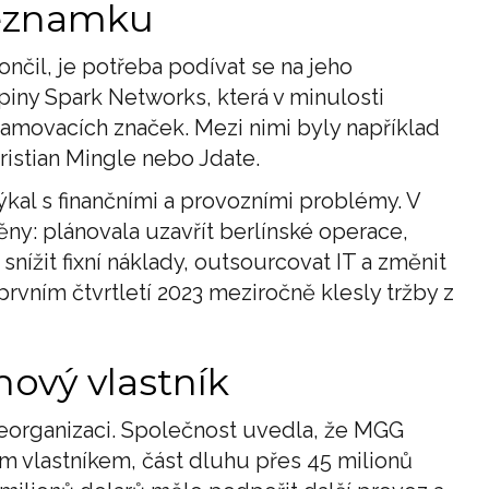
seznamku
nčil, je potřeba podívat se na jeho
piny Spark Networks, která v minulosti
amovacích značek. Mezi nimi byly například
hristian Mingle nebo Jdate.
ýkal s finančními a provozními problémy. V
ny: plánovala uzavřít berlínské operace,
nížit fixní náklady, outsourcovat IT a změnit
prvním čtvrtletí 2023 meziročně klesly tržby z
nový vlastník
reorganizaci. Společnost uvedla, že MGG
ým vlastníkem, část dluhu přes 45 milionů