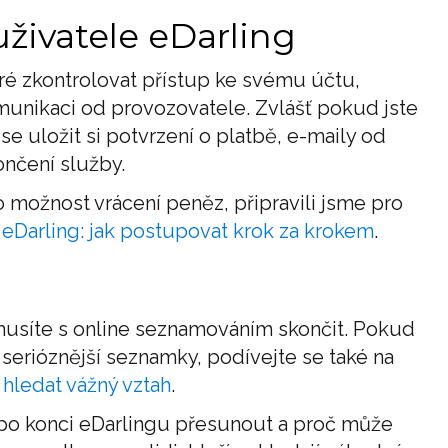
živatele eDarling
bré zkontrolovat přístup ke svému účtu,
omunikaci od provozovatele. Zvlášť pokud jste
 se uložit si potvrzení o platbě, e-maily od
ončení služby.
 možnost vrácení peněz, připravili jsme pro
eDarling: jak postupovat krok za krokem
.
usíte s online seznamováním skončit. Pokud
 serióznější seznamky, podívejte se také na
 hledat vážný vztah
.
po konci eDarlingu přesunout a proč může