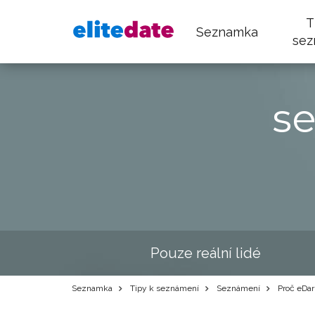
T
Seznamka
sez
s
Pouze reální lidé
Seznamka
Tipy k seznámení
Seznámení
Proč eDar