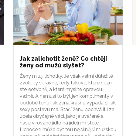
Jak zalichotit ženě? Co chtějí
ženy od mužů slyšet?
Ženy milují lichotky. Je však velmi důležité
zvolit ty správné, tedy takové, které nezní
stereotypně, a které myslíte opravdu
vážně. A nemusí to být jen komplimenty v
podobě toho, jak žena krásně vypadá či jak
sexy postavu má. Stačí ženu pochválit i za
zcela obyčejné věci, jako je uvařené a
naservírované jídlo na jídelním stole.
Lichocení může být tou nejsilnější mužskou