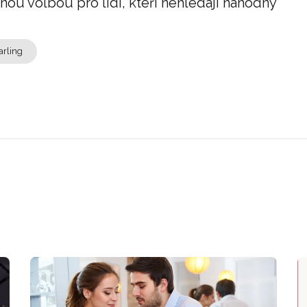
u volbou pro lidi, kteří nehledají náhodný
arling