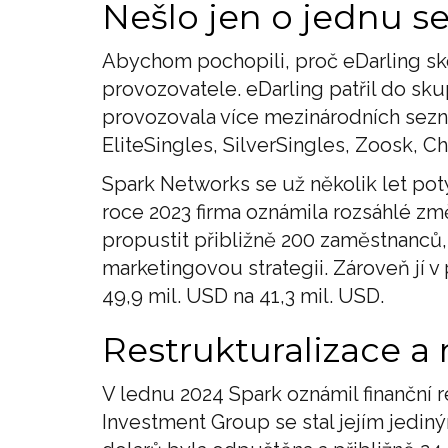
Nešlo jen o jednu 
Abychom pochopili, proč eDarling sko
provozovatele. eDarling patřil do sku
provozovala více mezinárodních sezn
EliteSingles, SilverSingles, Zoosk, C
Spark Networks se už několik let pot
roce 2023 firma oznámila rozsáhlé změ
propustit přibližně 200 zaměstnanců, s
marketingovou strategii. Zároveň jí v 
49,9 mil. USD na 41,3 mil. USD.
Restrukturalizace a 
V lednu 2024 Spark oznámil finanční 
Investment Group se stal jejím jedin