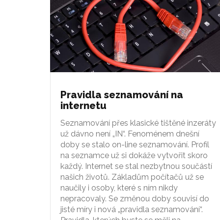
Pravidla seznamování na
internetu
Seznamování přes klasické tištěné inzeráty
už dávno není „IN“. Fenoménem dnešní
doby se stalo on-line seznamování. Profil
na seznamce už si dokáže vytvořit skoro
každý. Internet se stal nezbytnou součástí
našich životů. Základům počítačů už se
naučily i osoby, které s ním nikdy
nepracovaly. Se změnou doby souvisí do
jisté míry i nová „pravidla seznamování“.