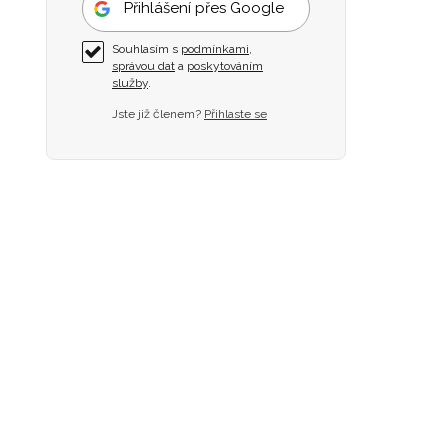
Přihlášení přes Google
Souhlasím s
podmínkami
,
správou dat
a
poskytováním
služby
.
Jste již členem?
Přihlaste se