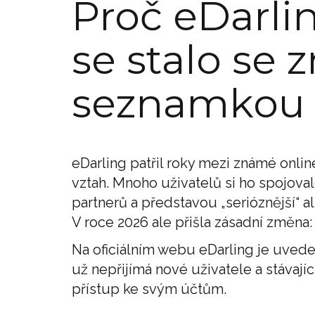
Proč eDarli
se stalo se
seznamkou
eDarling patřil roky mezi známé online
vztah. Mnoho uživatelů si ho spojov
partnerů a představou „serióznější“ 
V roce 2026 ale přišla zásadní změna
Na oficiálním webu eDarling je uvede
už nepřijímá nové uživatele a stávaj
přístup ke svým účtům.