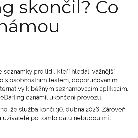
ng skončil? Co
 známou
 seznamky pro lidi, kteří hledali vážnější
alo s osobnostním testem, doporučováním
alternativy k běžným seznamovacím aplikacím.
: eDarling oznámil ukončení provozu.
no, že služba končí 30. dubna 2026. Zároveň
ící uživatelé po tomto datu nebudou mít