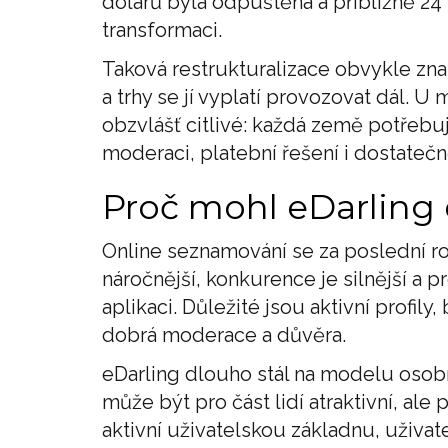
dolarů byla odpuštěna a přibližně 24
transformaci.
Taková restrukturalizace obvykle zn
a trhy se jí vyplatí provozovat dál. 
obzvlášť citlivé: každá země potřebu
moderaci, platební řešení i dostatečn
Proč mohl eDarling 
Online seznamování se za poslední ro
náročnější, konkurence je silnější a
aplikaci. Důležité jsou aktivní profil
dobrá moderace a důvěra.
eDarling dlouho stál na modelu osob
může být pro část lidí atraktivní, ale
aktivní uživatelskou základnu, uživat