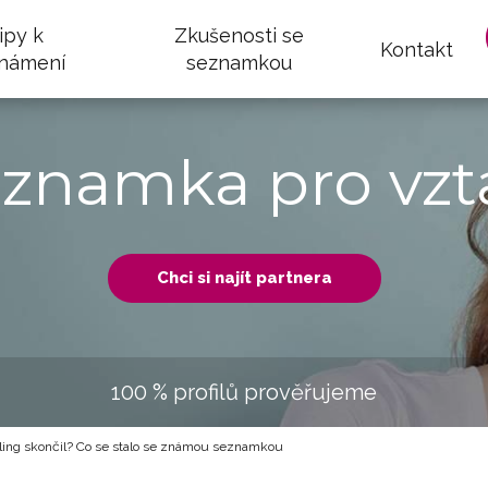
ipy k
Zkušenosti se
Kontakt
námení
seznamkou
eznamka pro vzt
Chci si najít partnera
100 % profilů prověřujeme
ling skončil? Co se stalo se známou seznamkou