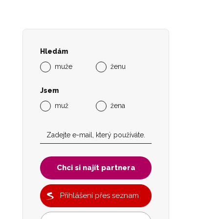
Hledám
muže
ženu
Jsem
muž
žena
Chci si najít partnera
Přihlášení přes seznam