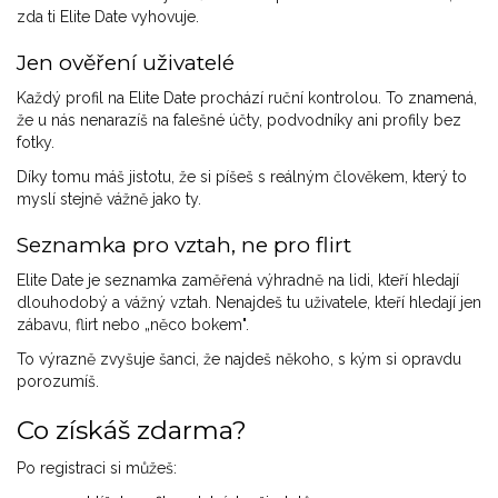
zda ti Elite Date vyhovuje.
Jen ověření uživatelé
Každý profil na Elite Date prochází ruční kontrolou. To znamená,
že u nás nenarazíš na falešné účty, podvodníky ani profily bez
fotky.
Díky tomu máš jistotu, že si píšeš s reálným člověkem, který to
myslí stejně vážně jako ty.
Seznamka pro vztah, ne pro flirt
Elite Date je seznamka zaměřená výhradně na lidi, kteří hledají
dlouhodobý a vážný vztah. Nenajdeš tu uživatele, kteří hledají jen
zábavu, flirt nebo „něco bokem".
To výrazně zvyšuje šanci, že najdeš někoho, s kým si opravdu
porozumíš.
Co získáš zdarma?
Po registraci si můžeš: