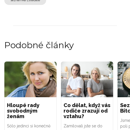
seznamka Elitedate
Podobné články
Hloupé rady
Co dělat, když vás
Sez
svobodným
rodiče zrazují od
Bit
ženám
vztahu?
Jsme
Sólo jedinci si konečně
Zamilovali jste se do
poli 