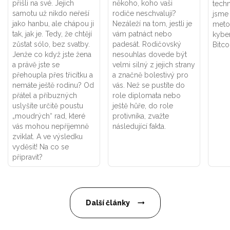
přišli na své. Jejich
někoho, koho vaši
techn
samotu už nikdo neřeší
rodiče neschvalují?
jsme
jako hanbu, ale chápou ji
Nezáleží na tom, jestli je
meto
tak, jak je. Tedy, že chtějí
vám patnáct nebo
kybe
zůstat sólo, bez svatby.
padesát. Rodičovský
Bitco
Jenže co když jste žena
nesouhlas dovede být
a právě jste se
velmi silný z jejich strany
přehoupla přes třicítku a
a značně bolestivý pro
nemáte ještě rodinu? Od
vás. Než se pustíte do
přátel a příbuzných
role diplomata nebo
uslyšíte určitě poustu
ještě hůře, do role
„moudrých“ rad, které
protivníka, zvažte
vás mohou nepříjemně
následující fakta.
zviklat. A ve výsledku
vyděsit! Na co se
připravit?
Další články