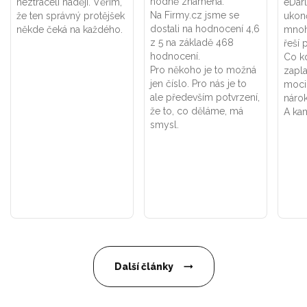
hodně znamená.
neztráceli naději. Věřím,
eDar
Na Firmy.cz jsme se
že ten správný protějšek
ukon
dostali na hodnocení 4,6
někde čeká na každého.
mnoh
z 5 na základě 468
řeší 
hodnocení.
Co k
Pro někoho je to možná
zapla
jen číslo. Pro nás je to
moci
ale především potvrzení,
náro
že to, co děláme, má
A kam
smysl.
Další články