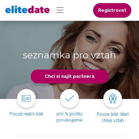
Registrovat
seznamka pro vztah
Chci si najít partnera
Pouze reální lidé
100 % profilů
Pouze lidé, kteří
prověřujeme
chtějí vztah