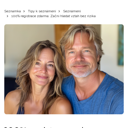
Seznamka
Tipy k seznámení
Seznámení
100% registrace zdarma: Začni hledat vztah bez rizika