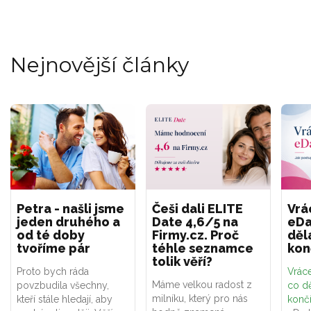
Nejnovější články
Petra - našli jsme
Češi dali ELITE
Vrá
jeden druhého a
Date 4,6/5 na
eDa
od té doby
Firmy.cz. Proč
děl
tvoříme pár
téhle seznamce
kon
tolik věří?
Proto bych ráda
Vráce
Máme velkou radost z
povzbudila všechny,
co dě
milníku, který pro nás
kteří stále hledají, aby
konč