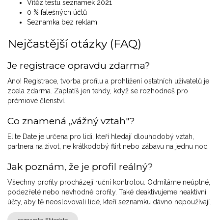
Vítěz testu seznamek 2021
0 % falešných účtů
Seznamka bez reklam
Nejčastější otázky (FAQ)
Je registrace opravdu zdarma?
Ano! Registrace, tvorba profilu a prohlížení ostatních uživatelů je
zcela zdarma. Zaplatíš jen tehdy, když se rozhodneš pro
prémiové členství.
Co znamená „vážný vztah"?
Elite Date je určena pro lidi, kteří hledají dlouhodobý vztah,
partnera na život, ne krátkodobý flirt nebo zábavu na jednu noc.
Jak poznám, že je profil reálný?
Všechny profily procházejí ruční kontrolou. Odmítáme neúplné,
podezřelé nebo nevhodné profily. Také deaktivujeme neaktivní
účty, aby tě neoslovovali lidé, kteří seznamku dávno nepoužívají.