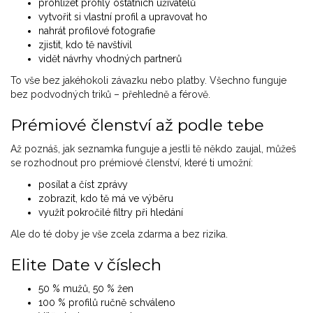
prohlížet profily ostatních uživatelů
vytvořit si vlastní profil a upravovat ho
nahrát profilové fotografie
zjistit, kdo tě navštívil
vidět návrhy vhodných partnerů
To vše bez jakéhokoli závazku nebo platby. Všechno funguje
bez podvodných triků – přehledně a férově.
Prémiové členství až podle tebe
Až poznáš, jak seznamka funguje a jestli tě někdo zaujal, můžeš
se rozhodnout pro prémiové členství, které ti umožní:
posílat a číst zprávy
zobrazit, kdo tě má ve výběru
využít pokročilé filtry při hledání
Ale do té doby je vše zcela zdarma a bez rizika.
Elite Date v číslech
50 % mužů, 50 % žen
100 % profilů ručně schváleno