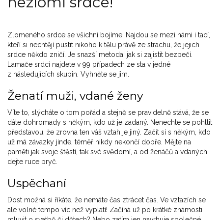
nezlomí srdce!
Zlomeného srdce se všichni bojíme. Najdou se mezi námi i tací,
kteří si nechtějí pustit nikoho k tělu právě ze strachu, že jejich
srdce někdo zničí. Je snazší metoda, jak si zajistit bezpečí.
Lamače srdcí najdete v 99 případech ze sta v jedné
z následujících skupin. Vyhněte se jim.
Ženatí muži, vdané ženy
Víte to, slýcháte o tom pořád a stejně se pravidelně stává, že se
dáte dohromady s někým, kdo už je zadaný. Nenechte se pohltit
představou, že zrovna ten váš vztah je jiný. Začít si s někým, kdo
už má závazky jinde, téměř nikdy nekončí dobře. Mějte na
paměti jak svoje štěstí, tak své svědomí, a od ženáčů a vdaných
dejte ruce pryč.
Uspěchaní
Dost možná si říkáte, že nemáte čas ztrácet čas. Ve vztazích se
ale volné tempo víc než vyplatí! Začíná už po krátké známosti
mluvit o svatbě či dětech? Nebo zatím jen navrhuje společné