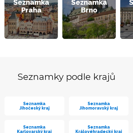
Seznamka
Seznamka
Praha
Brno
Seznamky podle krajů
Seznamka
Seznamka
Jihočeský kraj
Jihomoravský kraj
Seznamka
Seznamka
Karlovarský kraj
Královéhradecký kraj