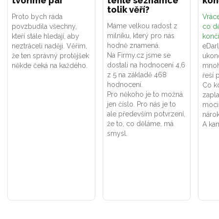
tvoříme pár
téhle seznamce
kon
tolik věří?
Proto bych ráda
Vráce
Máme velkou radost z
povzbudila všechny,
co dě
milníku, který pro nás
kteří stále hledají, aby
konč
hodně znamená.
neztráceli naději. Věřím,
eDar
Na Firmy.cz jsme se
že ten správný protějšek
ukon
dostali na hodnocení 4,6
někde čeká na každého.
mnoh
z 5 na základě 468
řeší 
hodnocení.
Co k
Pro někoho je to možná
zapla
jen číslo. Pro nás je to
moci
ale především potvrzení,
náro
že to, co děláme, má
A kam
smysl.