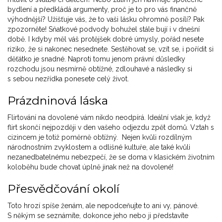
bydlení a předkládá argumenty, proč je to pro vás finančně
výhodnější? Užišťuje vás, že to vaši lásku ohromně posílí? Pak
zpozorněte! Sňatkové podvody bohužel stále bují i v dnešní
době. I kdyby měl váš protějšek dobré úmysly, pořád nesete
riziko, že si nakonec nesednete. Sestěhovat se, vzít se, i pořídit si
děťátko je snadné. Naproti tomu jenom právní důsledky
rozchodu jsou nesmírně obtížné, zdlouhavé a následky si
s sebou nezřídka ponesete celý život.
Prázdninová láska
Flirtování na dovolené vám nikdo neodpírá. Ideální však je, když
flirt skončí nejpozději v den vašeho odjezdu zpět domů. Vztah s
cizincem je totiž poměrně obtížný. Nejen kvůli rozdílným
národnostním zvyklostem a odlišné kultuře, ale také kvůli
nezanedbatelnému nebezpečí, že se doma v klasickém životním
koloběhu bude chovat úplně jinak než na dovolené!
Přesvědčování okolí
Toto hrozí spíše ženám, ale nepodceňujte to ani vy, pánové.
S někým se seznámíte, dokonce jeho nebo ji představíte