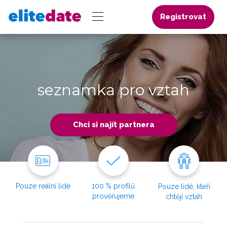
Registrovat
seznamka pro vztah
Chci si najít partnera
Pouze reální lidé
100 % profilů
Pouze lidé, kteří
prověřujeme
chtějí vztah