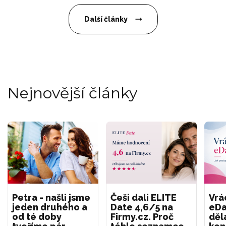
Další články
Nejnovější články
Petra - našli jsme
Češi dali ELITE
Vrá
jeden druhého a
Date 4,6/5 na
eDa
od té doby
Firmy.cz. Proč
děl