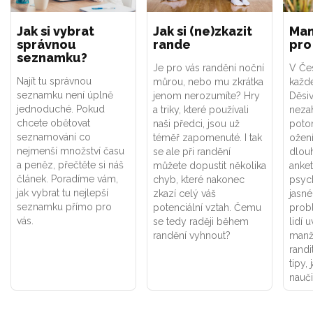
Jak si vybrat
Jak si (ne)zkazit
Man
správnou
rande
pro
seznamku?
Je pro vás randění noční
V Če
Najít tu správnou
můrou, nebo mu zkrátka
každé
seznamku není úplně
jenom nerozumíte? Hry
Děsiv
jednoduché. Pokud
a triky, které používali
nezah
chcete obětovat
naši předci, jsou už
poto
seznamování co
téměř zapomenuté. I tak
ožení
nejmenší množství času
se ale při randění
dlouh
a peněz, přečtěte si náš
můžete dopustit několika
anket
článek. Poradíme vám,
chyb, které nakonec
psyc
jak vybrat tu nejlepší
zkazí celý váš
jasné
seznamku přímo pro
potenciální vztah. Čemu
prob
vás.
se tedy raději během
lidí 
randění vyhnout?
manž
randi
tipy,
nauči