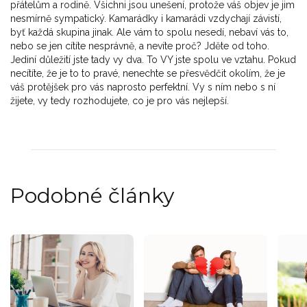
přátelům a rodině. Všichni jsou unešení, protože váš objev je jim
nesmírně sympatický. Kamarádky i kamarádi vzdychají závistí,
byť každá skupina jinak. Ale vám to spolu nesedí, nebaví vás to,
nebo se jen cítíte nesprávně, a nevíte proč? Jděte od toho.
Jediní důležití jste tady vy dva. To VY jste spolu ve vztahu. Pokud
necítíte, že je to to pravé, nenechte se přesvědčit okolím, že je
váš protějšek pro vás naprosto perfektní. Vy s ním nebo s ní
žijete, vy tedy rozhodujete, co je pro vás nejlepší.
Podobné články