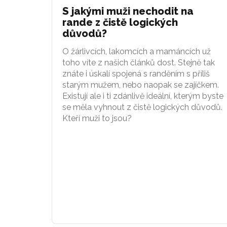
S jakými muži nechodit na
rande z čistě logických
důvodů?
O žárlivcích, lakomcích a mamáncích už
toho víte z našich článků dost. Stejně tak
znáte i úskalí spojená s randěním s příliš
starým mužem, nebo naopak se zajíčkem.
Existují ale i ti zdánlivě ideální, kterým byste
se měla vyhnout z čistě logických důvodů.
Kteří muži to jsou?