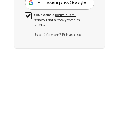
Přihlášení přes Google
Souhlasím s
podmínkami
,
správou dat
a
poskytováním
služby
.
Jste již členem?
Přihlaste se