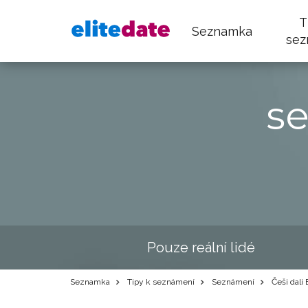
T
Seznamka
sez
s
Pouze reální lidé
Seznamka
Tipy k seznámení
Seznámení
Češi dali 