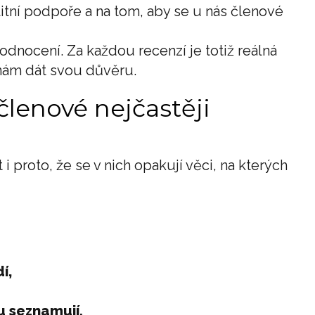
alitní podpoře a na tom, aby se u nás členové
hodnocení. Za každou recenzí je totiž reálná
 nám dát svou důvěru.
členové nejčastěji
 proto, že se v nich opakují věci, na kterých
í,
du seznamují.