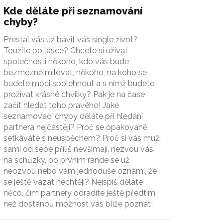
Kde děláte při seznamování
chyby?
Přestal vás už bavit váš single život?
Toužíte po lásce? Chcete si užívat
společnosti někoho, kdo vás bude
bezmezně milovat, někoho, na koho se
budete moci spolehnout a s nímž budete
prožívat krásné chvilky? Pak je na čase
začít hledat toho pravého! Jaké
seznamovací chyby děláte při hledání
partnera nejčastěji? Proč se opakovaně
setkáváte s neúspěchem? Proč si vás muži
sami od sebe příliš nevšímají, nezvou vás
na schůzky, po prvním rande se už
neozvou nebo vám jednoduše oznámí, že
se ještě vázat nechtějí? Nejspíš děláte
něco, čím partnery odradíte ještě předtím,
než dostanou možnost vás blíže poznat!