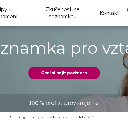
ipy k
Zkušenosti se
Kontakt
námení
seznamkou
eznamka pro vzt
Chci si najít partnera
100 % profilů prověřujeme
ELITE Date 4,6/5 na Firmy.cz. Proč téhle seznamce tolik věří?