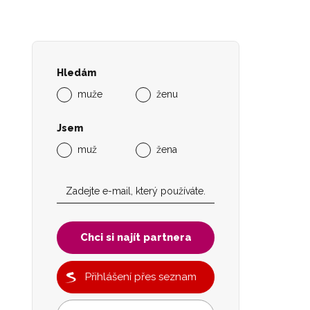
Hledám
muže
ženu
Jsem
muž
žena
Chci si najít partnera
Přihlášení přes seznam