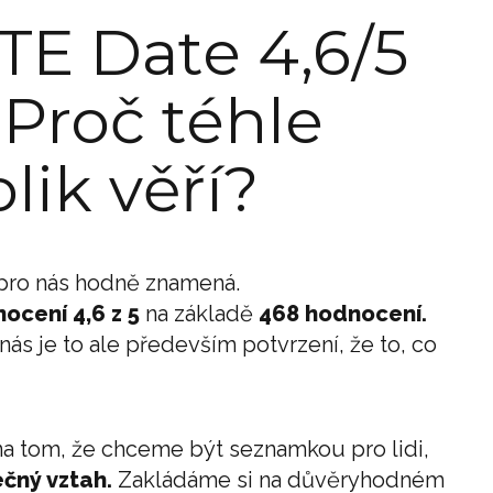
ITE Date 4,6/5
 Proč téhle
lik věří?
 pro nás hodně znamená.
ocení 4,6 z 5
na základě
468 hodnocení.
nás je to ale především potvrzení, že to, co
a tom, že chceme být seznamkou pro lidi,
čný vztah.
Zakládáme si na důvěryhodném