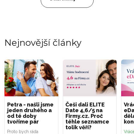
Nejnovější články
Petra - našli jsme
Češi dali ELITE
Vrá
jeden druhého a
Date 4,6/5 na
eDa
od té doby
Firmy.cz. Proč
děl
tvoříme pár
téhle seznamce
kon
tolik věří?
Proto bych ráda
Vráce