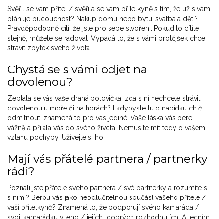
Svěřil se vám přítel / svěřila se vám přítelkyně s tím, že už s vámi
plánuje budoucnost? Nákup domu nebo bytu, svatba a děti?
Pravděpodobně cítí, že jste pro sebe stvořeni. Pokud to cítíte
stejně, můžete se radovat. Vypadá to, že s vámi protějšek chce
strávit zbytek svého života.
Chystá se s vámi odjet na
dovolenou?
Zeptala se vás vaše drahá polovička, zda s ní nechcete strávit
dovolenou u moře či na horách? I kdybyste tuto nabídku chtěli
odmítnout, znamená to pro vás jediné! Vaše láska vás bere
vážně a přijala vás do svého života. Nemusíte mít tedy o vašem
vztahu pochyby. Užívejte si ho.
Mají vás přátelé partnera / partnerky
rádi?
Poznali jste přátele svého partnera / své partnerky a rozumíte si
s nimi? Berou vás jako neodlučitelnou součást vašeho přítele /
vaší přítelkyně? Znamená to, že podporují svého kamaráda /
svoji kamarádku v jeho / jejích dobrých rozhodnutích. A jedním