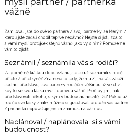
myslí partner / partnerka
vážně
Zamilovali jste do svého partnera / svojí partnerky, se kterým /
kterou jste začali chodit teprve nedávno? Nejste si jisti, zda to
s vámi myslí protějšek stejně vážně, jako vy s ním? Pomůžeme
vám to zjistit.
Seznámil / seznámila vás s rodiči?
Za poměrně krátkou dobu vztahu jste se už seznámili s rodiči
přítele / přítelkyně? Znamená to tedy, že mu / jí na vás záleží.
Jedinci představují své partnery rodičům většinou až ve chvíli,
kdy to se svou lásku myslí opravdu vážně. Proč by jim jinak
představovali někoho, s kým v budoucnu nechtějí žít? Pokud už
rodiče své lásky znáte, můžete si gratulovat, protože vás partner
/ partnerka nepovažuje jen za známost na pár nocí.
Naplánoval / naplánovala si s vámi
budoucnost?