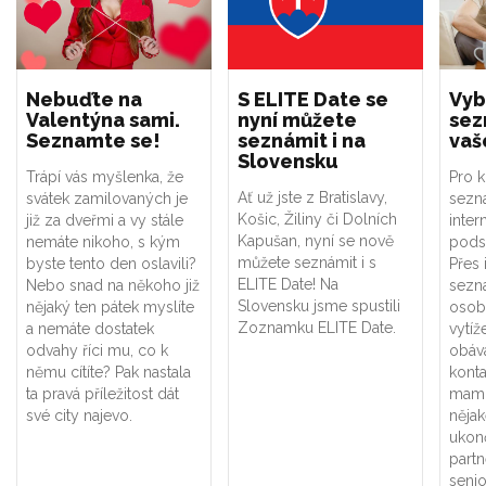
Nebuďte na
S ELITE Date se
Vyb
Valentýna sami.
nyní můžete
sez
Seznamte se!
seznámit i na
vaš
Slovensku
Trápí vás myšlenka, že
Pro k
Ať už jste z Bratislavy,
svátek zamilovaných je
sezn
Košic, Žiliny či Dolních
již za dveřmi a vy stále
inter
Kapušan, nyní se nově
nemáte nikoho, s kým
podst
můžete seznámit i s
byste tento den oslavili?
Přes
ELITE Date! Na
Nebo snad na někoho již
sezn
Slovensku jsme spustili
nějaký ten pátek myslíte
osob
Zoznamku ELITE Date.
a nemáte dostatek
vytíž
odvahy říci mu, co k
obáv
němu cítíte? Pak nastala
konta
ta pravá příležitost dát
mamin
své city najevo.
něja
ukon
partn
senio