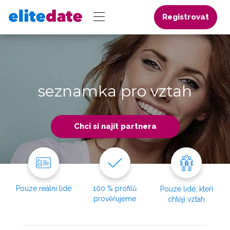
Registrovat
seznamka pro vztah
Chci si najít partnera
Pouze reální lidé
100 % profilů
Pouze lidé, kteří
prověřujeme
chtějí vztah