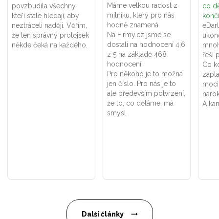
Máme velkou radost z
povzbudila všechny,
co dě
milníku, který pro nás
kteří stále hledají, aby
konč
hodně znamená.
neztráceli naději. Věřím,
eDar
Na Firmy.cz jsme se
že ten správný protějšek
ukon
dostali na hodnocení 4,6
někde čeká na každého.
mnoh
z 5 na základě 468
řeší 
hodnocení.
Co k
Pro někoho je to možná
zapla
jen číslo. Pro nás je to
moci
ale především potvrzení,
náro
že to, co děláme, má
A kam
smysl.
Další články