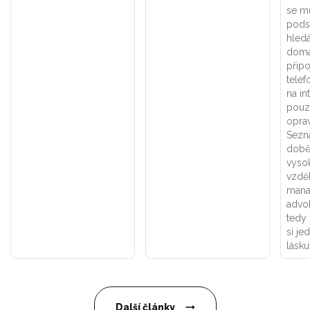
se m
pods
hled
doma
připo
telef
na in
pouze
opra
Sezn
době
vyso
vzděl
manaž
advok
tedy 
si je
lásku
Další články